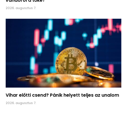
vándorol a tőke?
2026. augusztus 7.
Vihar előtti csend? Pánik helyett teljes az unalom
2026. augusztus 7.