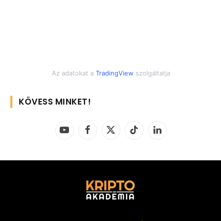
Az adatokat a
TradingView
szolgáltatja
KÖVESS MINKET!
YouTube
Facebook
X
TikTok
LinkedIn
(Twitter)