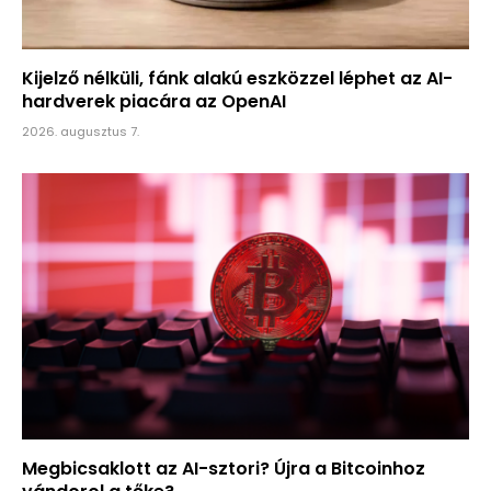
Kijelző nélküli, fánk alakú eszközzel léphet az AI-
hardverek piacára az OpenAI
2026. augusztus 7.
Megbicsaklott az AI-sztori? Újra a Bitcoinhoz