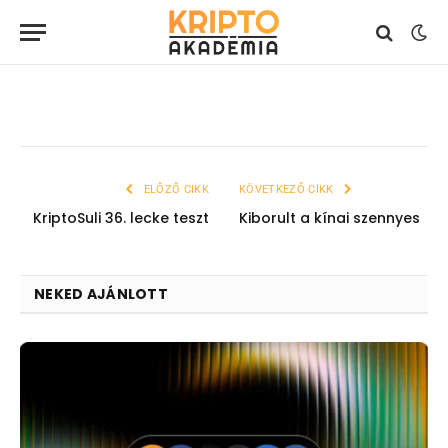
2018. július 13.
1 perc olvasási idő
HÍREK
ELŐZŐ CIKK
KÖVETKEZŐ CIKK
KriptoSuli 36. lecke teszt
Kiborult a kínai szennyes
NEKED AJÁNLOTT