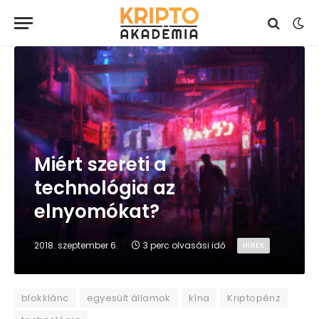
Miért szereti a
technológia az
elnyomókat?
2018. szeptember 6.
3 perc olvasási idő
HÍREK
blokklánc
egyesült államok
kína
Kriptopénz