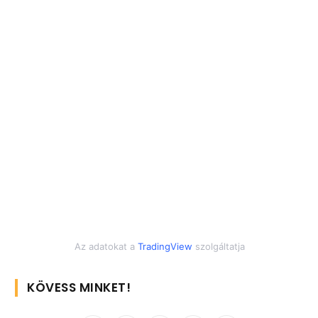
Az adatokat a
TradingView
szolgáltatja
KÖVESS MINKET!