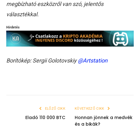
megbízható eszközről van szó, jelentős
választékkal.
Hirdetés
Borítókép: Sergii Golotovskiy
@Artstation
ELŐZŐ CIKK
KÖVETKEZŐ CIKK
Eladó 110 000 BTC
Honnan jönnek a medvék
és a bikák?