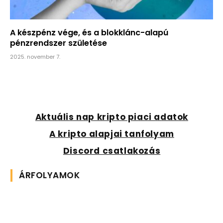
A készpénz vége, és a blokklánc-alapú
pénzrendszer születése
2025. november 7.
Aktuális nap kripto piaci adatok
A kripto alapjai tanfolyam
Discord csatlakozás
ÁRFOLYAMOK