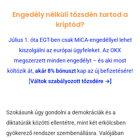
Engedély nélküli tőzsdén tartod a
kriptód?
Július 1. óta EGT-ben csak MiCA-engedéllyel lehet
kiszolgálni az európai ügyfeleket. Az OKX
megszerzett minden engedélyt – és aki most
költözik át,
akár 8% bónuszt
kap az új befizetésére!
[
Váltok szabályozott tőzsdére →]
Szokásunk úgy gondolni a demokráciák és a
diktatúrák közötti ellentétre, mint két erkölcsben
gyökerező rendszer szembenállásra. Valójában