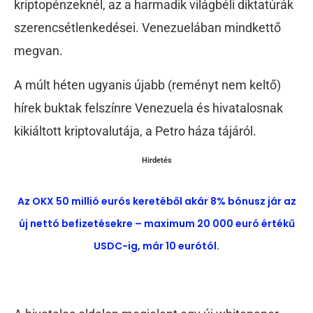
kriptopénzeknél, az a harmadik világbéli diktatúrák
szerencsétlenkedései. Venezuelában mindkettő
megvan.
A múlt héten ugyanis újabb (reményt nem keltő)
hírek buktak felszínre Venezuela és hivatalosnak
kikiáltott kriptovalutája, a Petro háza tájáról.
Hirdetés
Az OKX 50 millió eurós keretéből akár 8% bónusz jár az
új nettó befizetésekre – maximum 20 000 euró értékű
USDC-ig, már 10 eurótól.