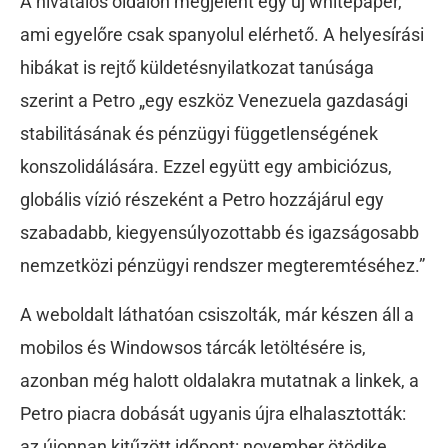
A hivatalos oldalon megjelent egy új whitepaper,
ami egyelőre csak spanyolul elérhető. A helyesírási
hibákat is rejtő küldetésnyilatkozat tanúsága
szerint a Petro „egy eszköz Venezuela gazdasági
stabilitásának és pénzügyi függetlenségének
konszolidálására. Ezzel együtt egy ambiciózus,
globális vízió részeként a Petro hozzájárul egy
szabadabb, kiegyensúlyozottabb és igazságosabb
nemzetközi pénzügyi rendszer megteremtéséhez.”
A weboldalt láthatóan csiszolták, már készen áll a
mobilos és Windowsos tárcák letöltésére is,
azonban még halott oldalakra mutatnak a linkek, a
Petro piacra dobását ugyanis újra elhalasztották:
az újonnan kitűzött időpont: november ötödike.