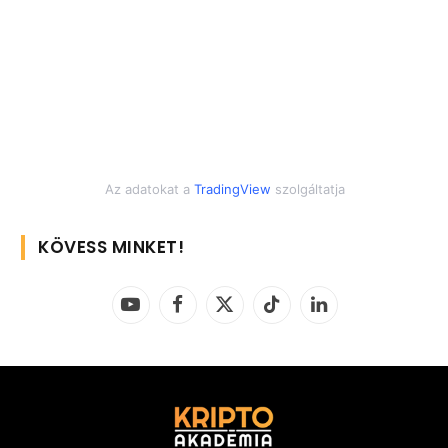
Az adatokat a
TradingView
szolgáltatja
KÖVESS MINKET!
YouTube
Facebook
X
TikTok
LinkedIn
(Twitter)