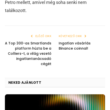
Petro mellett, amivel még soha senki nem
találkozott.
ELŐZŐ CIKK
KÖVETKEZŐ CIKK
A Top 300-as Smartlands
Ingatlan vásárlás
platform húzta be a
Binance coinnal!
Colliers-t, a világ vezető
ingatlantanácsadó
cégét
NEKED AJÁNLOTT