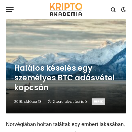
Halálos késelés egy
személyes BTC adásvétel
kapcsán
2018. október 18.
2 perc olvasási idő
HÍREK
Norvégiában holtan találtak egy embert lakásában,