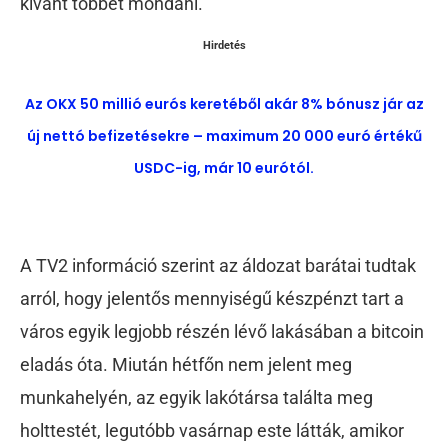
kívánt többet mondani.
Hirdetés
Az OKX 50 millió eurós keretéből akár 8% bónusz jár az
új nettó befizetésekre – maximum 20 000 euró értékű
USDC-ig, már 10 eurótól.
A TV2 információ szerint az áldozat barátai tudtak
arról, hogy jelentős mennyiségű készpénzt tart a
város egyik legjobb részén lévő lakásában a bitcoin
eladás óta. Miután hétfőn nem jelent meg
munkahelyén, az egyik lakótársa találta meg
holttestét, legutóbb vasárnap este látták, amikor