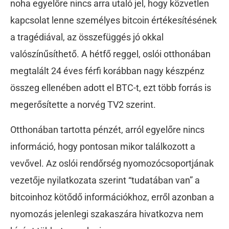
noha egyelőre nincs arra utaló jel, hogy közvetlen
kapcsolat lenne személyes bitcoin értékesítésének
a tragédiával, az összefüggés jó okkal
valószínűsíthető. A hétfő reggel, oslói otthonában
megtalált 24 éves férfi korábban nagy készpénz
összeg ellenében adott el BTC-t, ezt több forrás is
megerősítette a norvég TV2 szerint.
Otthonában tartotta pénzét, arról egyelőre nincs
információ, hogy pontosan mikor találkozott a
vevővel. Az oslói rendőrség nyomozócsoportjának
vezetője nyilatkozata szerint “tudatában van” a
bitcoinhoz kötődő információkhoz, erről azonban a
nyomozás jelenlegi szakaszára hivatkozva nem