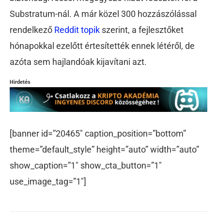
Substratum-nál. A már közel 300 hozzászólással
rendelkező
Reddit topik
szerint, a fejlesztőket
hónapokkal ezelőtt értesítették ennek létéről, de
azóta sem hajlandóak kijavítani azt.
Hirdetés
[banner id=”20465″ caption_position=”bottom”
theme=”default_style” height=”auto” width=”auto”
show_caption=”1″ show_cta_button=”1″
use_image_tag=”1″]