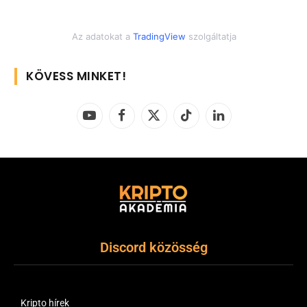
Az adatokat a
TradingView
szolgáltatja
KÖVESS MINKET!
YouTube
Facebook
X
TikTok
LinkedIn
(Twitter)
Discord közösség
Kripto hírek