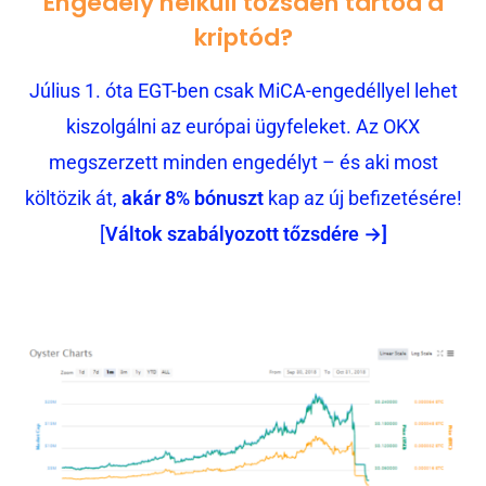
Engedély nélküli tőzsdén tartod a
kriptód?
Július 1. óta EGT-ben csak MiCA-engedéllyel lehet
kiszolgálni az európai ügyfeleket. Az OKX
megszerzett minden engedélyt – és aki most
költözik át,
akár 8% bónuszt
kap az új befizetésére!
[
Váltok szabályozott tőzsdére →]