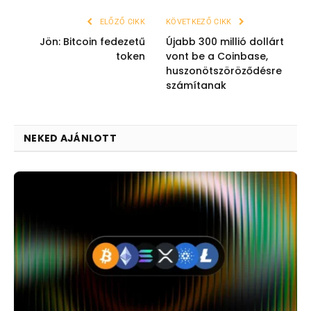
ELŐZŐ CIKK
KÖVETKEZŐ CIKK
Jön: Bitcoin fedezetű
Újabb 300 millió dollárt
token
vont be a Coinbase,
huszonötszöröződésre
számítanak
NEKED AJÁNLOTT