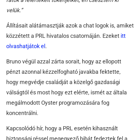
velük.”
Állításait alátámasztják azok a chat logok is, amiket
közzétett a PRL hivatalos csatornáján. Ezeket
itt
olvashatjátok el
.
Bruno végül azzal zárta sorait, hogy az ellopott
pénzt azonnal kézzelfogható javakba fektette,
hogy megvédje családját a közelgő gazdasági
válságtól és most hogy ezt elérte, ismét az általa
megálmodott Oyster programozására fog
koncentrálni.
Kapcsolódó hír, hogy a PRL esetén kihasznált
biztonsági réssel megegyező hibát fedeztek fel a