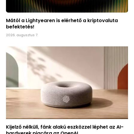
Mától a Lightyearen is elérhető a kriptovaluta
befektetés!
2026. augusztus 7.
Kijelző nélküli, fánk alakú eszközzel léphet az AI-
hardverek piacára az OpenAI