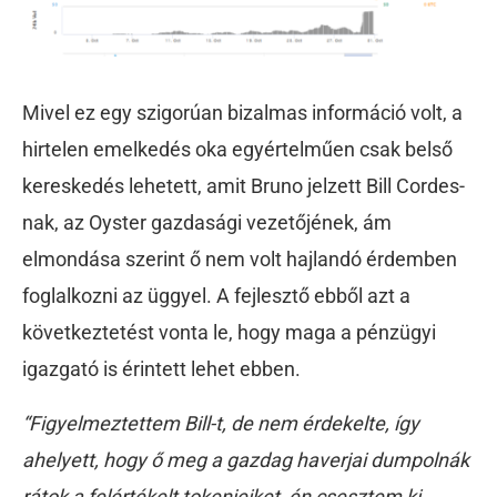
Mivel ez egy szigorúan bizalmas információ volt, a
hirtelen emelkedés oka egyértelműen csak belső
kereskedés lehetett, amit Bruno jelzett Bill Cordes-
nak, az Oyster gazdasági vezetőjének, ám
elmondása szerint ő nem volt hajlandó érdemben
foglalkozni az üggyel. A fejlesztő ebből azt a
következtetést vonta le, hogy maga a pénzügyi
igazgató is érintett lehet ebben.
“Figyelmeztettem Bill-t, de nem érdekelte, így
ahelyett, hogy ő meg a gazdag haverjai dumpolnák
rátok a felértékelt tokenjeiket, én csesztem ki