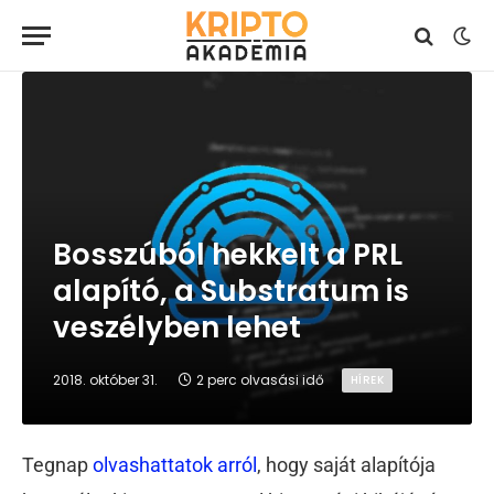
Bosszúból hekkelt a PRL
alapító, a Substratum is
veszélyben lehet
2018. október 31.
2 perc olvasási idő
HÍREK
Tegnap
olvashattatok arról
, hogy saját alapítója