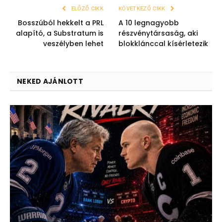
ELŐZŐ CIKK
KÖVETKEZŐ CIKK
Bosszúból hekkelt a PRL
A 10 legnagyobb
alapító, a Substratum is
részvénytársaság, aki
veszélyben lehet
blokklánccal kísérletezik
NEKED AJÁNLOTT