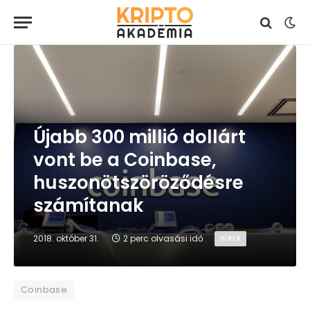
Újabb 300 millió dollárt
vont be a Coinbase,
huszonötszöröződésre
számítanak
2018. október 31.
2 perc olvasási idő
HÍREK
Coinbase