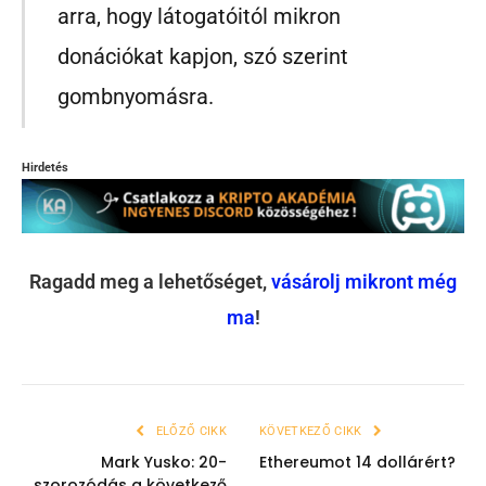
arra, hogy látogatóitól mikron
donációkat kapjon, szó szerint
gombnyomásra.
Hirdetés
Ragadd meg a lehetőséget,
vásárolj mikront még
ma
!
ELŐZŐ CIKK
KÖVETKEZŐ CIKK
Mark Yusko: 20-
Ethereumot 14 dollárért?
szorozódás a következő