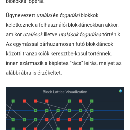
blokokkal operál.
Úgynevezett
utalási
és
fogadási
blokkok
keletkeznek a felhasználói blokkláncokban akkor,
amikor
utalások
illetve
utalások fogadása
történik.
Az egymással párhuzamosan futó blokkláncok
közötti tranzakciók keresztbe-kasul történnek,
innen származik a képletes “rács” leírás, melyet az
alábbi ábra is érzékeltet: