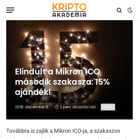
Elindult a Mikron ICO
második szakasza: 15%
ajándék!
2018. december 6.
2 perc olvasási idő
HÍREK
Továbbra is zajlik a Mikron ICO-ja, a szakaszos