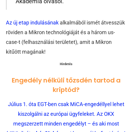
Akadémia olvasói.
Az új etap indulásának
alkalmából ismét átvesszük
röviden a Mikron technológiáját és a három us-
case-t (felhasználási területet), amit a Mikron
kitűött magának!
Hirdetés
Engedély nélküli tőzsdén tartod a
kriptód?
Július 1. óta EGT-ben csak MiCA-engedéllyel lehet
kiszolgálni az európai ügyfeleket. Az OKX
megszerzett minden engedélyt – és aki most