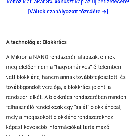
költözik át,
akár 8% bónuszt
kap az új befizetésére!
[
Váltok szabályozott tőzsdére →]
A technológia: Blokkrács
A Mikron a NANO rendszerén alapszik, ennek
megfelelően nem a “hagyományos” értelemben
vett blokklánc, hanem annak továbbfejlesztett- és
továbbgondolt verziója, a blokkrács jelenti a
rendszer lelkét. A blokkrács rendszerében minden
felhasználó rendelkezik egy “saját” blokklánccal,
mely a megszokott blokklánc rendszerekhez
képest kevesebb információkat tartalmazó