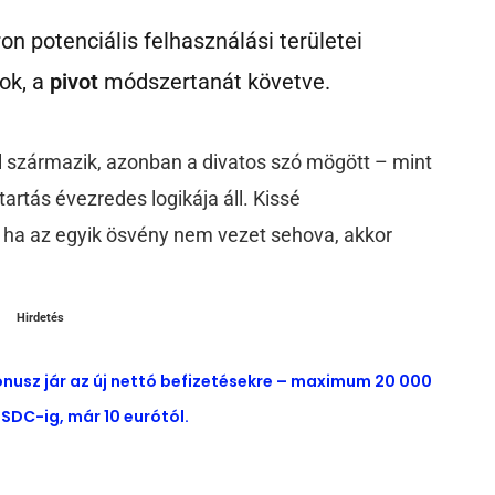
on potenciális felhasználási területei
ok, a
pivot
módszertanát követve.
ól származik, azonban a divatos szó mögött – mint
tartás évezredes logikája áll. Kissé
gy ha az egyik ösvény nem vezet sehova, akkor
Hirdetés
ónusz jár az új nettó befizetésekre – maximum 20 000
SDC-ig, már 10 eurótól.