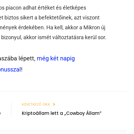
os piacon adhat értéket és életképes
t biztos sikert a befektetőinek, azt viszont
ények érdekében. Ha kell, akkor a Mikron új
 bizonyul, akkor ismét változtatásra kerül sor.
aszába lépett,
még két napig
ónusszal
!
K
KÖVETKEZŐ CIKK
e
Kriptoállam lett a „Cowboy Állam”