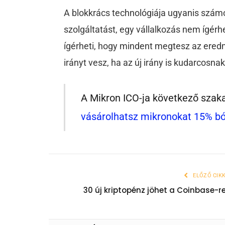
A blokkrács technológiája ugyanis szám
szolgáltatást, egy vállalkozás nem ígérhe
ígérheti, hogy mindent megtesz az eredm
irányt vesz, ha az új irány is kudarcosnak
A Mikron ICO-ja következő szak
vásárolhatsz mikronokat 15% b
ELŐZŐ CIK
30 új kriptopénz jöhet a Coinbase-r