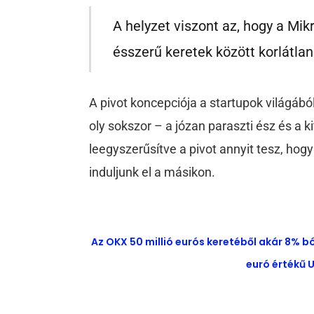
A helyzet viszont az, hogy a Mikr
ésszerű keretek között korlátlan
A pivot koncepciója a startupok világáb
oly sokszor – a józan paraszti ész és a ki
leegyszerűsítve a pivot annyit tesz, ho
induljunk el a másikon.
Az OKX 50 millió eurós keretéből akár 8% b
euró értékű U