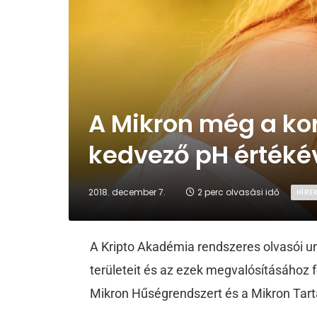
A Mikron még a ko
kedvező pH értéké
2018. december 7.
2 perc olvasási idő
HÍRE
A Kripto Akadémia rendszeres olvasói un
területeit és az ezek megvalósításához f
Mikron Hűségrendszert és a Mikron Tart