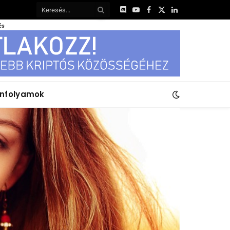
Discord
YouTube
Facebook
X
LinkedIn
(Twitter)
és
anfolyamok