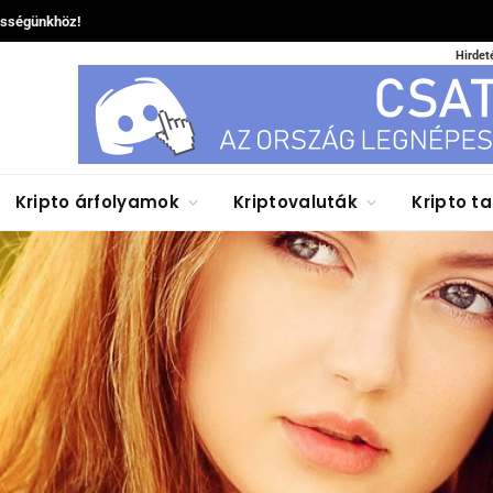
össégünkhöz!
Hirdet
Kripto árfolyamok
Kriptovaluták
Kripto t