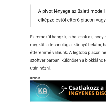
A pivot lényege az üzleti modell 
elképzeléstől eltérő piacon vag
Ez remekül hangzik, a baj csak az, hogy 
megköti a technológia, könnyű belátni, 
étteremmé válnunk. A legtöbb piacon neh
szoftveriparban, különösen a blokklánc 
után nézni.
Hirdetés