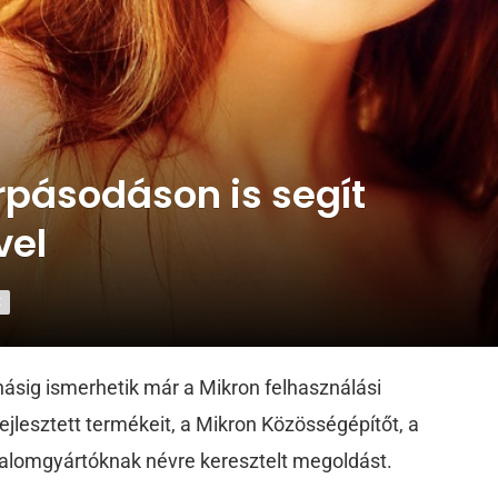
rpásodáson is segít
vel
K
ásig ismerhetik már a Mikron felhasználási
ejlesztett termékeit, a Mikron Közösségépítőt, a
alomgyártóknak névre keresztelt megoldást.