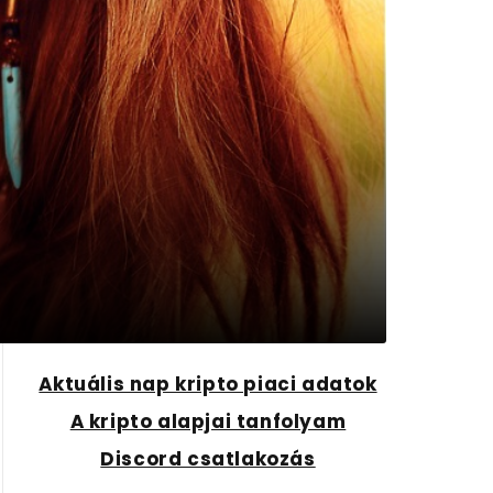
Aktuális nap kripto piaci adatok
A kripto alapjai tanfolyam
Discord csatlakozás