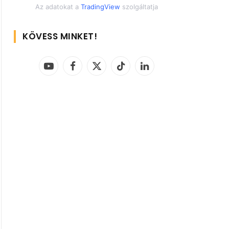
Az adatokat a
TradingView
szolgáltatja
KÖVESS MINKET!
YouTube
Facebook
X
TikTok
LinkedIn
(Twitter)