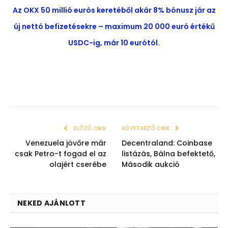
Az OKX 50 millió eurós keretéből akár 8% bónusz jár az
új nettó befizetésekre – maximum 20 000 euró értékű
USDC-ig, már 10 eurótól.
ELŐZŐ CIKK
KÖVETKEZŐ CIKK
Venezuela jövőre már
Decentraland: Coinbase
csak Petro-t fogad el az
listázás, Bálna befektető,
olajért cserébe
Második aukció
NEKED AJÁNLOTT