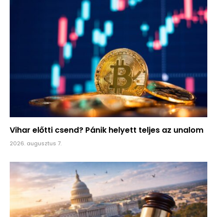
Vihar előtti csend? Pánik helyett teljes az unalom
2026. augusztus 7.