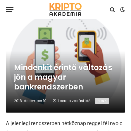
Mindenkit érintő változás
jön a magyar
bankrendszerben
2018. december 10.
1 perc olvasási idő
HÍREK
A jelenlegi rendszerben hétköznap reggel fél nyolc