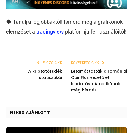
◆ Tanulj a legjobbaktól! Ismerd meg a grafikonok
elemzését a
tradingview
platformja felhasználóitól!
ELŐZŐ CIKK
KÖVETKEZŐ CIKK
A kriptotőzsdék
Letartóztatták a romániai
statisztikái
CoinFlux vezetőjét,
kiadatása Amerikának
még kérdés
NEKED AJÁNLOTT