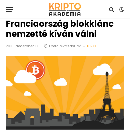
Franciaország blokklánc
nemzetté kíván válni
2018. december 13.
1 perc olvasási idő
HÍREK