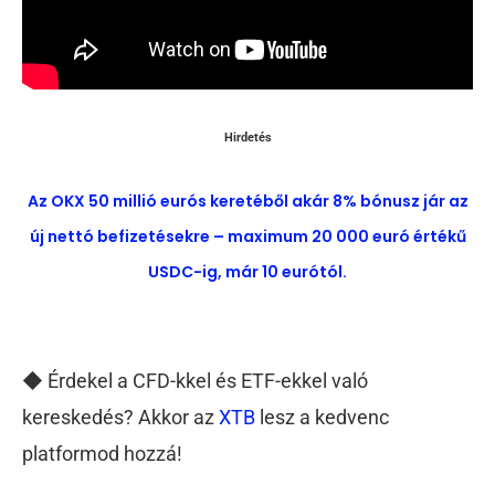
Hirdetés
Az OKX 50 millió eurós keretéből akár 8% bónusz jár az
új nettó befizetésekre – maximum 20 000 euró értékű
USDC-ig, már 10 eurótól.
◆ Érdekel a CFD-kkel és ETF-ekkel való
kereskedés? Akkor az
XTB
lesz a kedvenc
platformod hozzá!