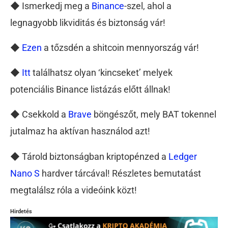
◆ Ismerkedj meg a
Binance
-szel, ahol a
legnagyobb likviditás és biztonság vár!
◆
Ezen
a tőzsdén a shitcoin mennyország vár!
◆
Itt
találhatsz olyan ‘kincseket’ melyek
potenciális Binance listázás előtt állnak!
◆ Csekkold a
Brave
böngészőt, mely BAT tokennel
jutalmaz ha aktívan használod azt!
◆ Tárold biztonságban kriptopénzed a
Ledger
Nano S
hardver tárcával! Részletes bemutatást
megtalálsz róla a videóink közt!
Hirdetés