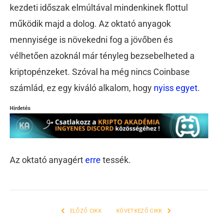
kezdeti időszak elmúltával mindenkinek flottul
működik majd a dolog. Az oktató anyagok
mennyisége is növekedni fog a jövőben és
vélhetően azoknál már tényleg bezsebelheted a
kriptopénzeket. Szóval ha még nincs Coinbase
számlád, ez egy kiváló alkalom, hogy
nyiss egyet
.
Hirdetés
Az oktató anyagért
erre
tessék.
ELŐZŐ CIKK
KÖVETKEZŐ CIKK