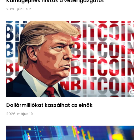
Kamugépnek hívták a vezérigazgatót
2026. június 2.
Dollármilliókat kaszálhat az elnök
2026. május 19.