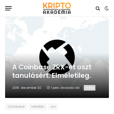
A Coinbase ZRX-et oszt
tanulásért. Elméletileg.
2018. december 20.
1 perc olvasási idő
HÍREK
Coinbase
oktatás
zrx