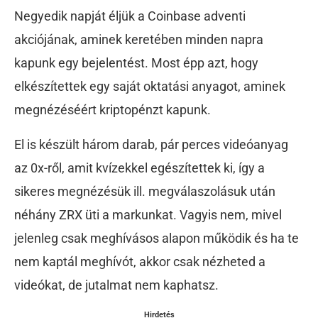
Negyedik napját éljük a Coinbase adventi
akciójának, aminek keretében minden napra
kapunk egy bejelentést. Most épp azt, hogy
elkészítettek egy saját oktatási anyagot, aminek
megnézéséért kriptopénzt kapunk.
El is készült három darab, pár perces videóanyag
az 0x-ről, amit kvízekkel egészítettek ki, így a
sikeres megnézésük ill. megválaszolásuk után
néhány ZRX üti a markunkat. Vagyis nem, mivel
jelenleg csak meghívásos alapon működik és ha te
nem kaptál meghívót, akkor csak nézheted a
videókat, de jutalmat nem kaphatsz.
Hirdetés