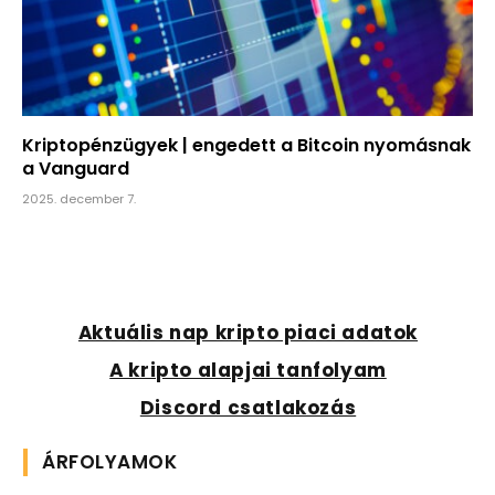
Kriptopénzügyek | engedett a Bitcoin nyomásnak
a Vanguard
2025. december 7.
Aktuális nap kripto piaci adatok
A kripto alapjai tanfolyam
Discord csatlakozás
ÁRFOLYAMOK