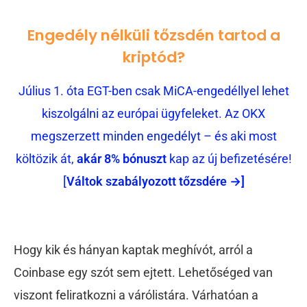
Engedély nélküli tőzsdén tartod a
kriptód?
Július 1. óta EGT-ben csak MiCA-engedéllyel lehet
kiszolgálni az európai ügyfeleket. Az OKX
megszerzett minden engedélyt – és aki most
költözik át,
akár 8% bónuszt
kap az új befizetésére!
[
Váltok szabályozott tőzsdére →]
Hogy kik és hányan kaptak meghívót, arról a
Coinbase egy szót sem ejtett. Lehetőséged van
viszont feliratkozni a várólistára. Várhatóan a