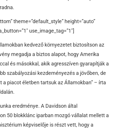
aradna.
ttom” theme=”default_style” height=”auto”
a_button=”1″ use_image_tag=”1″]
 Államokban kedvező környezetet biztosítson az
rvény megadja a biztos alapot, hogy Amerika
jccal és másokkal, akik agresszíven gyarapítják a
több szabályozási kezdeményezés a jövőben, de
t a piacot életben tartsuk az Államokban” – írta
ldalán.
unka eredménye. A Davidson által
on 50 blokklánc iparban mozgó vállalat mellett a
sztérium képviselője is részt vett, hogy a