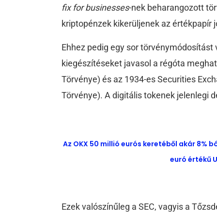
fix for businesses
-nek beharangozott tö
kriptopénzek kikerüljenek az értékpapír j
Ehhez pedig egy sor törvénymódosítást vé
kiegészítéseket javasol a régóta meghat
Törvénye) és az 1934-es Securities Exc
Törvénye). A digitális tokenek jelenlegi d
Az OKX 50 millió eurós keretéből akár 8% b
euró értékű U
Ezek valószínűleg a SEC, vagyis a Tőzsdef