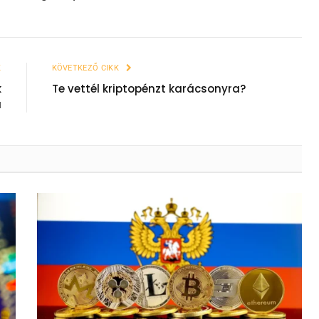
K
KÖVETKEZŐ CIKK
k
Te vettél kriptopénzt karácsonyra?
a