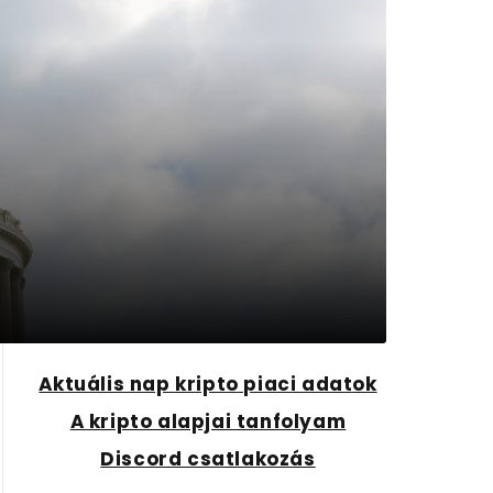
Aktuális nap kripto piaci adatok
A kripto alapjai tanfolyam
Discord csatlakozás