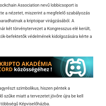
lockchain Association nevű lobbicsoport is
te a nézetet, miszerint a megfelelő szabályozás
imaradhatnak a kriptoipar virágzásából. A
r két törvénytervezet a Kongresszus elé került,
ztók-befektetők védelmének kidolgozására kérte a
agyrészt szimbolikus, hiszen péntek a
ő szűke miatt a tervezetet jövőre újra be kell
a többségű Képviselőházba.