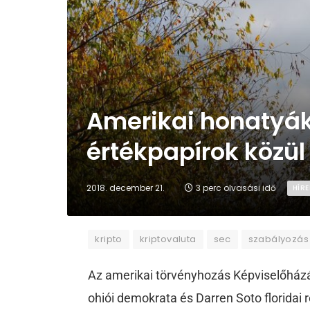
Amerikai honatyák
értékpapírok közül
2018. december 21.
3 perc olvasási idő
HÍRE
kripto
kriptovaluta
sec
szabályozás
Az amerikai törvényhozás Képviselőházá
ohiói demokrata és Darren Soto floridai 