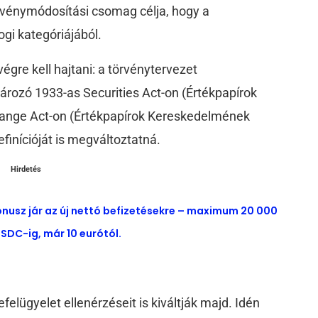
rvénymódosítási csomag célja, hogy a
ogi kategóriájából.
gre kell hajtani: a törvénytervezet
ározó 1933-as Securities Act-on (Értékpapírok
hange Act-on (Értékpapírok Kereskedelmének
efinícióját is megváltoztatná.
Hirdetés
ónusz jár az új nettó befizetésekre – maximum 20 000
SDC-ig, már 10 eurótól.
elügyelet ellenérzéseit is kiváltják majd. Idén