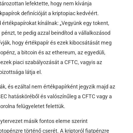
tározottan lefektette, hogy nem kívánja
papírok definícióját a kriptopiac kedvéért.
 értékpapírokat kínálnak: „Vegyünk egy tokent,
 pénzt, te pedig azzal beindítod a vállalkozásod
 hívják, hogy értékpapír és ezek kibocsátását meg
topénz, a bitcoin és az ethereum, az egyedüli,
 ezek piaci szabályozását a CFTC, vagyis az
izottsága látja el.
ák, és ezáltal nem értékpapírként jegyzik majd az
SEC hatásköréből és valószínűleg a CFTC vagy a
rolna felügyeletet felettük.
ytervezet másik fontos eleme szerint
ptopénzre történő cserét. A kriptoról fiatpénzre