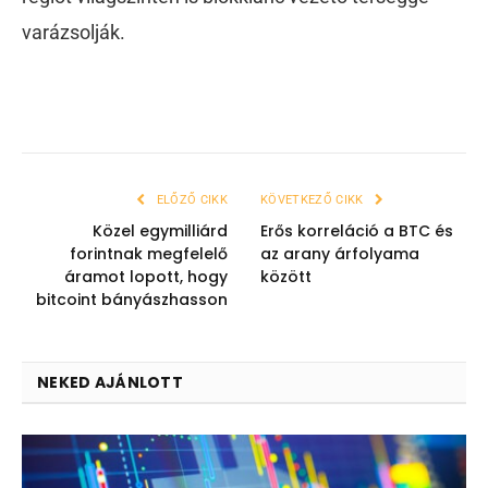
varázsolják.
ELŐZŐ CIKK
KÖVETKEZŐ CIKK
Közel egymilliárd
Erős korreláció a BTC és
forintnak megfelelő
az arany árfolyama
áramot lopott, hogy
között
bitcoint bányászhasson
NEKED AJÁNLOTT