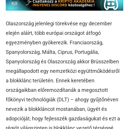
Olaszország jelenlegi törekvése egy december
elején aláírt, több európai országot átfogó
egyezményben gyökerezik. Franciaország,
Spanyolország, Málta, Ciprus, Portugália,
Spanyolország és Olaszország akkor Brüsszelben
megállapodott egy nemzetközi együttműködésről
a blokklánc területén. Ennek keretében
országaikban előremozdítanák a megosztott
főkönyvi technológiák (DLT) – ahogy gyűjtőnéven
nevezik a blokkláncot mostanában, ügyét és
adopcióját, hogy fejlesszék gazdaságukat és ezt a
régiót világszinten is blokklánc vezető térséggé