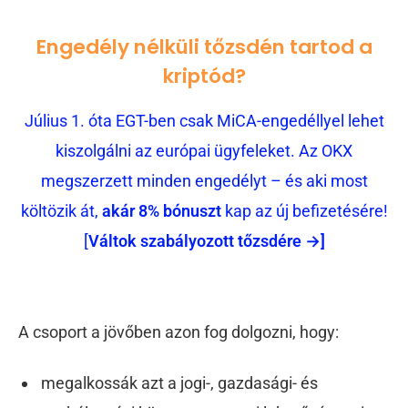
Engedély nélküli tőzsdén tartod a
kriptód?
Július 1. óta EGT-ben csak MiCA-engedéllyel lehet
kiszolgálni az európai ügyfeleket. Az OKX
megszerzett minden engedélyt – és aki most
költözik át,
akár 8% bónuszt
kap az új befizetésére!
[
Váltok szabályozott tőzsdére →]
A csoport a jövőben azon fog dolgozni, hogy:
megalkossák azt a jogi-, gazdasági- és