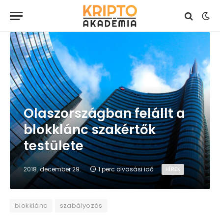
Olaszországban felállt a
blokklánc szakértők
testülete
2018. december 29.
1 perc olvasási idő
HÍREK
blokklánc
szabályozás