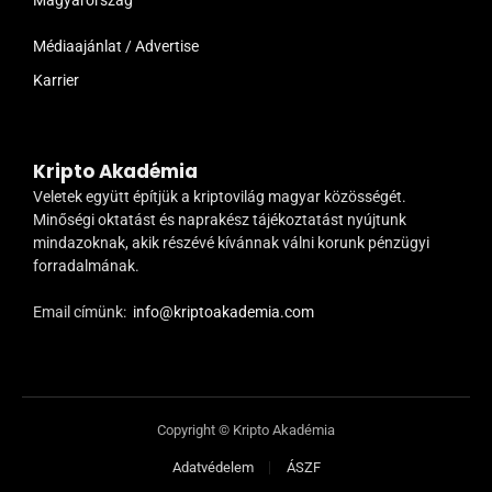
Magyarország
Médiaajánlat / Advertise
Karrier
Kripto Akadémia
Veletek együtt építjük a kriptovilág magyar közösségét.
Minőségi oktatást és naprakész tájékoztatást nyújtunk
mindazoknak, akik részévé kívánnak válni korunk pénzügyi
forradalmának.
Email címünk:
info@kriptoakademia.com
Copyright © Kripto Akadémia
Adatvédelem
ÁSZF