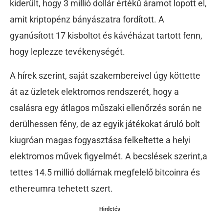
kiderült, hogy 3 millió dollár értékű áramot lopott el,
amit kriptopénz bányászatra fordított. A
gyanúsított 17 kisboltot és kávéházat tartott fenn,
hogy leplezze tevékenységét.
A hírek szerint, saját szakembereivel úgy köttette
át az üzletek elektromos rendszerét, hogy a
csalásra egy átlagos műszaki ellenőrzés során ne
derülhessen fény, de az egyik játékokat áruló bolt
kiugróan magas fogyasztása felkeltette a helyi
elektromos művek figyelmét. A becslések szerint,a
tettes 14.5 millió dollárnak megfelelő bitcoinra és
ethereumra tehetett szert.
Hirdetés