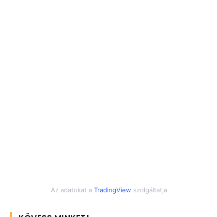
Az adatokat a
TradingView
szolgáltatja