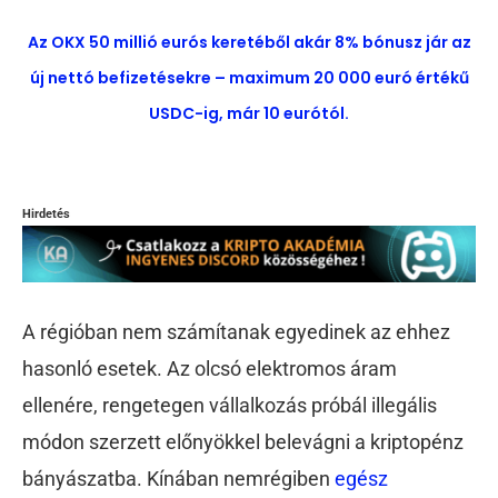
Az OKX 50 millió eurós keretéből akár 8% bónusz jár az
új nettó befizetésekre – maximum 20 000 euró értékű
USDC-ig, már 10 eurótól.
Hirdetés
A régióban nem számítanak egyedinek az ehhez
hasonló esetek. Az olcsó elektromos áram
ellenére, rengetegen vállalkozás próbál illegális
módon szerzett előnyökkel belevágni a kriptopénz
bányászatba. Kínában nemrégiben
egész