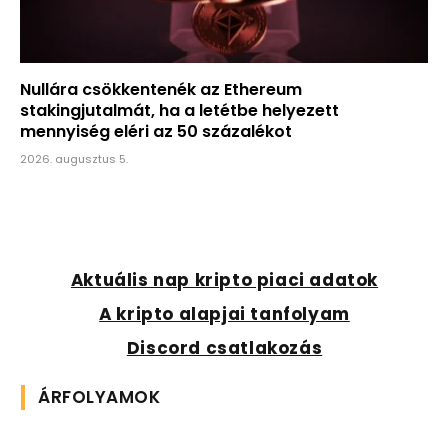
Nullára csökkentenék az Ethereum
stakingjutalmát, ha a letétbe helyezett
mennyiség eléri az 50 százalékot
2026. augusztus 5.
Aktuális nap kripto piaci adatok
A kripto alapjai tanfolyam
Discord csatlakozás
ÁRFOLYAMOK