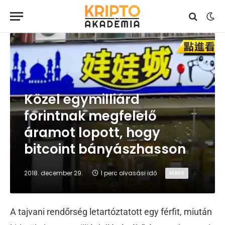
Közel egymilliárd
forintnak megfelelő
áramot lopott, hogy
bitcoint bányászhasson
2018. december 29.
1 perc olvasási idő
HÍREK
A tajvani rendőrség letartóztatott egy férfit, miután