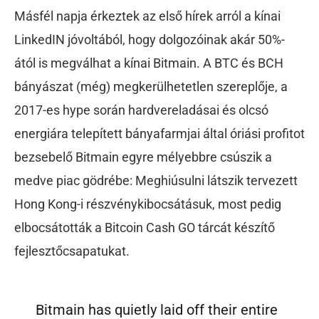
Másfél napja érkeztek az első hírek arról a kínai
LinkedIN jóvoltából, hogy dolgozóinak akár 50%-
ától is megválhat a kínai Bitmain. A BTC és BCH
bányászat (még) megkerülhetetlen szereplője, a
2017-es hype során hardvereladásai és olcsó
energiára telepített bányafarmjai által óriási profitot
bezsebelő Bitmain egyre mélyebbre csúszik a
medve piac gödrébe: Meghiúsulni látszik tervezett
Hong Kong-i részvénykibocsátásuk, most pedig
elbocsátották a Bitcoin Cash GO tárcát készítő
fejlesztőcsapatukat.
Bitmain has quietly laid off their entire