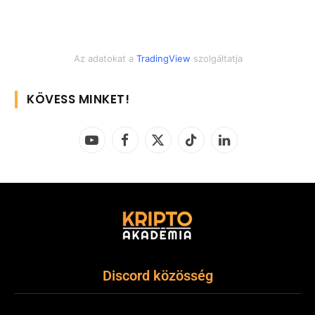
Az adatokat a
TradingView
szolgáltatja
KÖVESS MINKET!
YouTube
Facebook
X
TikTok
LinkedIn
(Twitter)
Discord közösség