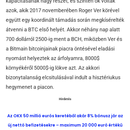
kapacitásának nagy részét, és szintén ők voltak
azok, akik 2017 novemberében Roger Ver körével
együtt egy koordinált támadás során megkísérelték
átvenni a BTC első helyét. Akkor néhány nap alatt
700 dollárról 2500-ig ment a BCH, miközben Ver és
a Bitmain bitcoinjainak piacra öntésével eladási
nyomást helyeztek az árfolyamra, 8000$
környékéről 5000$-ig lökve azt. Az akkori
bizonytalanság elcsitulásával indult a hisztériukus
hegymenet a piacon.
Hirdetés
Az OKX 50 millió eurós keretéből akár 8% bónusz jár az
új nettó befizetésekre – maximum 20 000 euró értékű