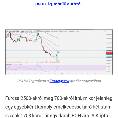
USDC-ig, már 10 eurótól.
BCHUSD grafikon a
Tradingview
grafikonrajzolóban
Furcsa 2500-akról meg 700-akról írni, mikor jelenleg
egy egyébként komoly emelkedéssel járó hét után
is csak 170$ körül jár egy darab BCH ára. A Kripto