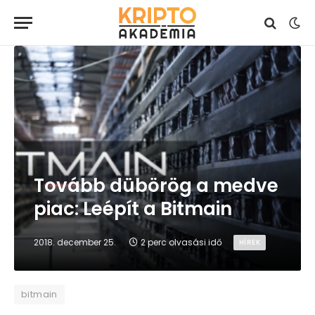
Tovább dübörög a medve
piac: Leépít a Bitmain
2018. december 25.
2 perc olvasási idő
HÍREK
bitmain