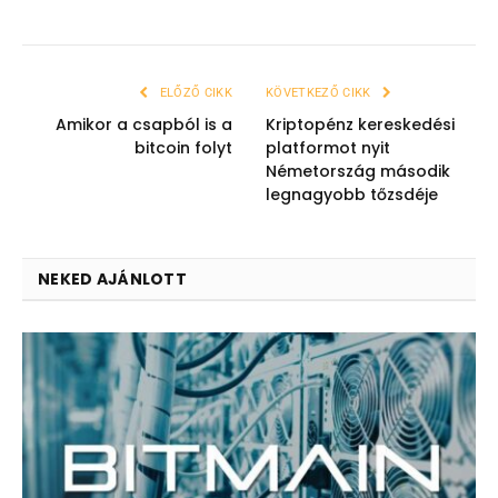
ELŐZŐ CIKK
KÖVETKEZŐ CIKK
Amikor a csapból is a
Kriptopénz kereskedési
bitcoin folyt
platformot nyit
Németország második
legnagyobb tőzsdéje
NEKED AJÁNLOTT