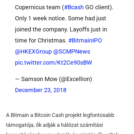
Copernicus team (
#Bcash
GO client).
Only 1 week notice. Some had just
joined the company. Layoffs just in
time for Christmas.
#BitmainIPO
@HKEXGroup
@SCMPNews
pic.twitter.com/Kt2Ce90sBW
— Samson Mow (@Excellion)
December 23, 2018
A Bitmain a Bitcoin Cash projekt legfontosabb
támogatója, ők adják a hálózat számítási