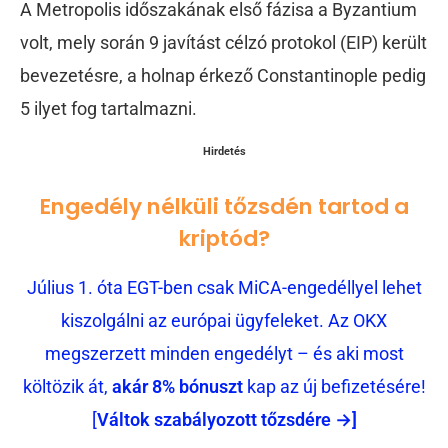
A Metropolis időszakának első fázisa a Byzantium
volt, mely során 9 javítást célzó protokol (EIP) került
bevezetésre, a holnap érkező Constantinople pedig
5 ilyet fog tartalmazni.
Hirdetés
Engedély nélküli tőzsdén tartod a
kriptód?
Július 1. óta EGT-ben csak MiCA-engedéllyel lehet
kiszolgálni az európai ügyfeleket. Az OKX
megszerzett minden engedélyt – és aki most
költözik át,
akár 8% bónuszt
kap az új befizetésére!
[
Váltok szabályozott tőzsdére →]