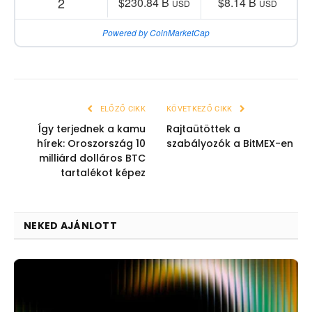
2
$230.84 B
$8.14 B
USD
USD
Powered by CoinMarketCap
ELŐZŐ CIKK
KÖVETKEZŐ CIKK
Így terjednek a kamu
Rajtaütöttek a
hírek: Oroszország 10
szabályozók a BitMEX-en
milliárd dolláros BTC
tartalékot képez
NEKED AJÁNLOTT