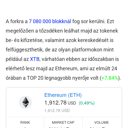
A forkra a
7 080 000 blokknál
fog sor kerülni. Ezt
megelőzően a tőzsdéken leálhat majd az tokenek
be- és kifizetése, valamint azok kereskedését is
felfüggeszthetik, de az olyan platformokon mint
például az
XTB
, várhatóan ebben az időszakban is
elérhető lesz majd az Ethereum, ami az elmúlt 24
órában a TOP 20 legnagyobb nyerője volt (
+7.84%
).
Ethereum (ETH)
1,912.78
(0.49%)
USD
1,912.78 USD
RANK
MARKET CAP
VOLUME