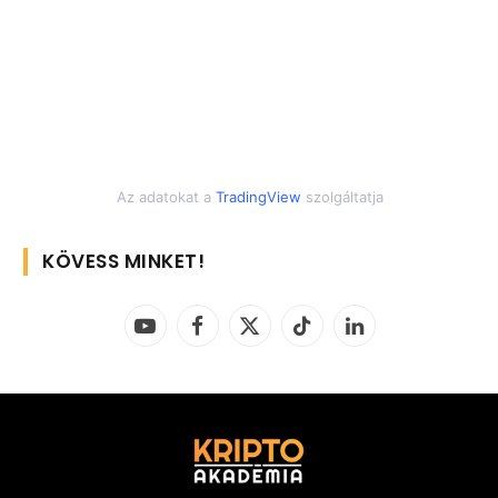
Az adatokat a
TradingView
szolgáltatja
KÖVESS MINKET!
YouTube
Facebook
X
TikTok
LinkedIn
(Twitter)