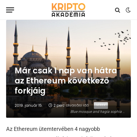
Már csak 1 nap van hátra
az Ethereum következő
forkjáig
2019. január 15.
2 perc olvasási idő
HÍREK
Blue mosque and hagia sophia ..
Az Ethereum ütemtervében 4 nagyobb