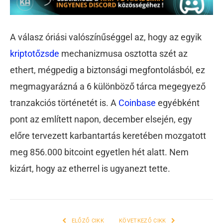
A válasz óriási valószínűséggel az, hogy az egyik
kriptotőzsde
mechanizmusa osztotta szét az
ethert, mégpedig a biztonsági megfontolásból, ez
megmagyarázná a 6 különböző tárca megegyező
tranzakciós történetét is. A
Coinbase
egyébként
pont az említett napon, december elsején, egy
előre tervezett karbantartás keretében mozgatott
meg 856.000 bitcoint egyetlen hét alatt. Nem
kizárt, hogy az etherrel is ugyanezt tette.
ELŐZŐ CIKK
KÖVETKEZŐ CIKK