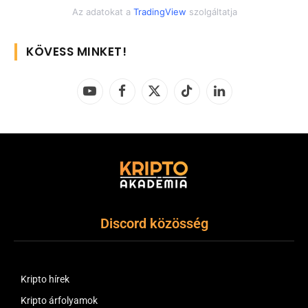
Az adatokat a
TradingView
szolgáltatja
KÖVESS MINKET!
YouTube
Facebook
X
TikTok
LinkedIn
(Twitter)
Discord közösség
Kripto hírek
Kripto árfolyamok