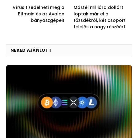
Vírus tizedelheti meg a
Másfél milliárd dollárt
Bitmain és az Avalon
loptak már el a
bányászgépeit
tőzsdékről, két csoport
felelős a nagy részéért
NEKED AJÁNLOTT