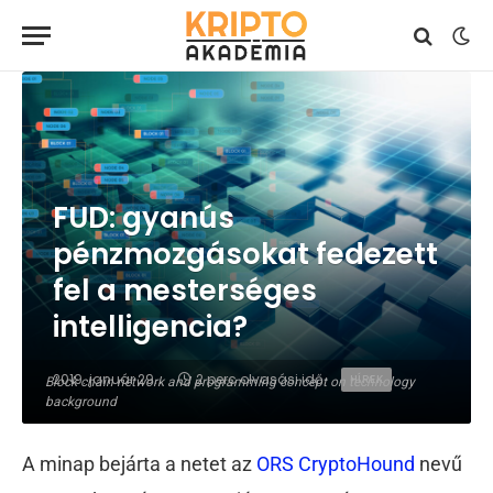
FUD: gyanús
pénzmozgásokat fedezett
fel a mesterséges
intelligencia?
2019. január 29.
2 perc olvasási idő
HÍREK
Block chain network and programming concept on technology
background
A minap bejárta a netet az
ORS CryptoHound
nevű