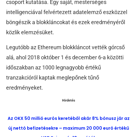
csoport kutatása. Egy saját, mesterséges
intelligenciával felvértezett adatelemző eszközzel
böngészik a blokkláncokat és ezek eredményéről
közlik elemzésüket.
Legutóbb az Ethereum blokkláncot vették górcső
alá, ahol 2018 október 1 és december 6-a közötti
időszakban az 1000 legnagyobb értékű
tranzakcióról kaptak meglepőnek tűnő
eredményeket.
Hirdetés
Az OKX 50 millió eurós keretéből akár 8% bónusz jár az
új nettó befizetésekre – maximum 20 000 euró értékű