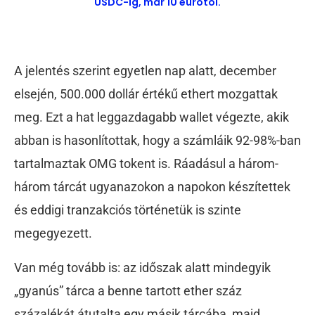
USDC-ig, már 10 eurótól.
A jelentés szerint egyetlen nap alatt, december
elsején, 500.000 dollár értékű ethert mozgattak
meg. Ezt a hat leggazdagabb wallet végezte, akik
abban is hasonlítottak, hogy a számláik 92-98%-ban
tartalmaztak OMG tokent is. Ráadásul a három-
három tárcát ugyanazokon a napokon készítettek
és eddigi tranzakciós történetük is szinte
megegyezett.
Van még tovább is: az időszak alatt mindegyik
„gyanús” tárca a benne tartott ether száz
százalékát átutalta egy másik tárcába, majd