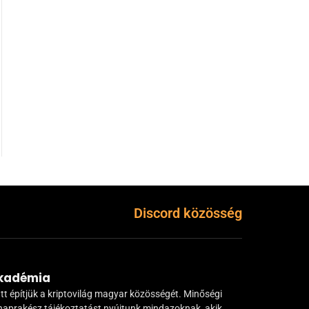
Discord közösség
Akadémia
tt építjük a kriptovilág magyar közösségét. Minőségi
naprakész tájékoztatást nyújtunk mindazoknak, akik