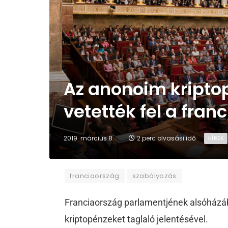
Az anonoim kriptop
vetették fel a fra
2019. március 8.
2 perc olvasási idő
HÍREK
franciaország
szabályozás
Franciaország parlamentjének alsóházáb
kriptopénzeket taglaló jelentésével.