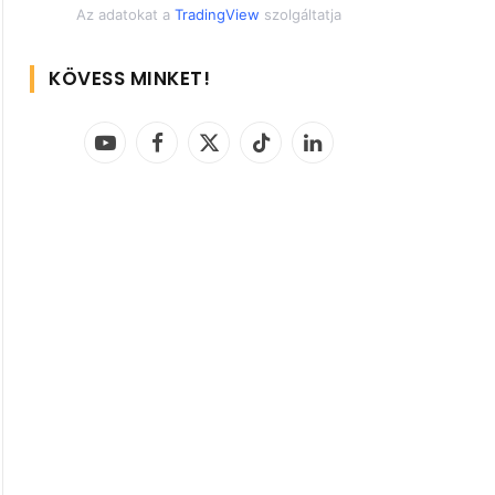
Az adatokat a
TradingView
szolgáltatja
KÖVESS MINKET!
YouTube
Facebook
X
TikTok
LinkedIn
(Twitter)