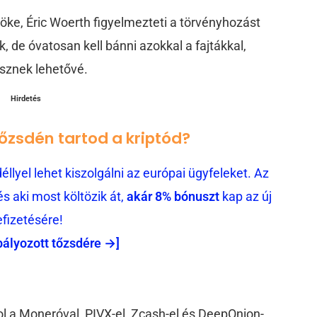
öke, Éric Woerth figyelmezteti a törvényhozást
k, de óvatosan kell bánni azokkal a fajtákkal,
sznek lehetővé.
Hirdetés
tőzsdén tartod a kriptód?
llyel lehet kiszolgálni az európai ügyfeleket. Az
 aki most költözik át,
akár 8% bónuszt
kap az új
efizetésére!
bályozott tőzsdére →]
ahol a Moneróval, PIVX-el, Zcash-el és DeepOnion-