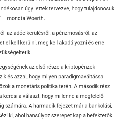
zándékosan úgy lettek tervezve, hogy tulajdonosuk
k” – mondta Woerth.
l, az adóelkerülésről, a pénzmosásról, az
t el kell kerülni, meg kell akadályozni és erre
zükségeltetik.
egységének az első része a kriptopénzek
zik és azzal, hogy milyen paradigmaváltással
özök a monetáris politika terén. A második rész
a keresi a választ, hogy mi lenne a megfelelő
ág számára. A harmadik fejezet már a bankolási,
ézi ki, ahol hansúlyoz szerepet kap a befektetők