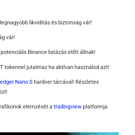
a legnagyobb likviditás és biztonság vár!
ág vár!
potenciális Binance listázás előtt állnak!
 tokennel jutalmaz ha aktívan használod azt!
edger Nano S
hardver tárcával! Részletes
özt!
grafikonok elemzését a
tradingview
platformja