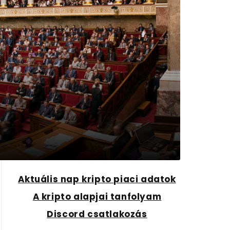
Aktuális nap kripto piaci adatok
A kripto alapjai tanfolyam
Discord csatlakozás