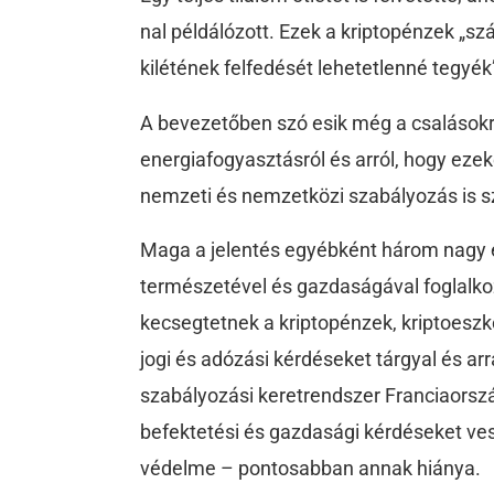
nal példálózott. Ezek a kriptopénzek „s
kilétének felfedését lehetetlenné tegyé
A bevezetőben szó esik még a csalásokró
energiafogyasztásról és arról, hogy ezeke
nemzeti és nemzetközi szabályozás is s
Maga a jelentés egyébként három nagy 
természetével és gazdaságával foglalko
kecsegtetnek a kriptopénzek, kriptoeszk
jogi és adózási kérdéseket tárgyal és arr
szabályozási keretrendszer Franciaorsz
befektetési és gazdasági kérdéseket ves
védelme – pontosabban annak hiánya.