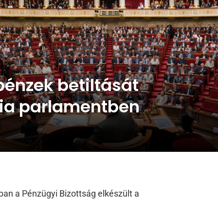
énzek betiltását
ncia parlamentben
an a Pénzügyi Bizottság elkészült a