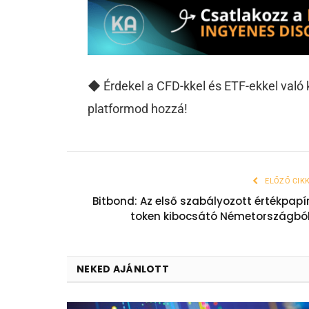
◆
Érdekel a CFD-kkel és ETF-ekkel val
platformod hozzá!
ELŐZŐ CIK
Bitbond: Az első szabályozott értékpapí
token kibocsátó Németországbó
NEKED AJÁNLOTT