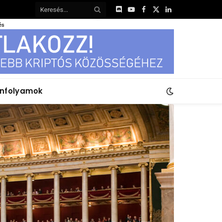
Discord
YouTube
Facebook
X
LinkedIn
(Twitter)
és
anfolyamok