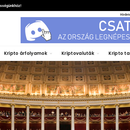
össégünkhöz!
Hirdet
Kripto árfolyamok
Kriptovaluták
Kripto t