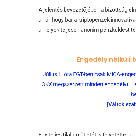
A jelentés bevezetőjében a bizottság eln
arról, hogy bár a kriptopénzek innovatíva
amelyek teljesen anonim pénzküldést te
Engedély nélküli 
Július 1. óta EGT-ben csak MiCA-engedé
OKX megszerzett minden engedélyt – és
b
[
Váltok sza
Egy teljes tilalom ötletét is felvetette, 