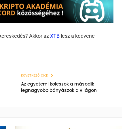
ó kereskedés? Akkor az
XTB
lesz a kedvenc
K
KÖVETKEZŐ CIKK
r
Az egyetemi koleszok a második
l
legnagyobb bányászok a világon