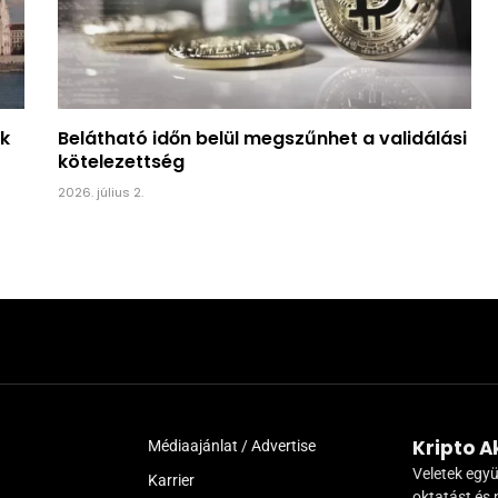
k
Belátható időn belül megszűnhet a validálási
kötelezettség
2026. július 2.
Kripto 
Médiaajánlat / Advertise
Veletek együ
Karrier
oktatást és 