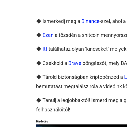
◆ Ismerkedj meg a
Binance
-szel, ahol 
◆
Ezen
a tőzsdén a shitcoin mennyorsz
◆
Itt
találhatsz olyan ‘kincseket’ melyek 
◆ Csekkold a
Brave
böngészőt, mely BAT
◆ Tárold biztonságban kriptopénzed a
L
bemutatást megtalálsz róla a videóink k
◆ Tanulj a legjobbaktól! Ismerd meg a 
felhasználóitól!
Hirdetés