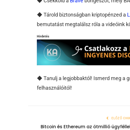
◆ Csekkold a
Brave
böngészőt, mely BAT
◆ Tárold biztonságban kriptopénzed a
L
bemutatást megtalálsz róla a videóink k
Hirdetés
◆ Tanulj a legjobbaktól! Ismerd meg a 
felhasználóitól!
ELŐZŐ CIK
Bitcoin és Ethereum az ötmillió ügyfélle