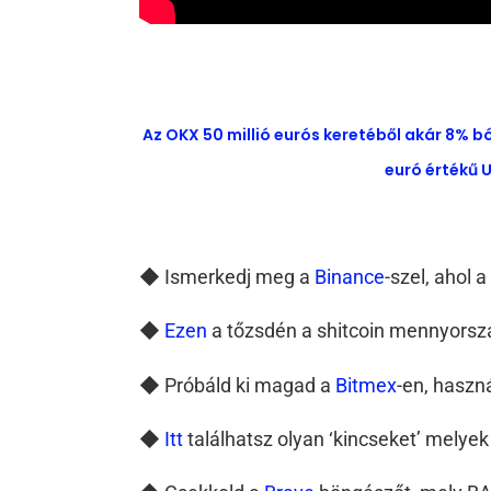
Az OKX 50 millió eurós keretéből akár 8% b
euró értékű U
◆ Ismerkedj meg a
Binance
-szel, ahol 
◆
Ezen
a tőzsdén a shitcoin mennyorsz
◆ Próbáld ki magad a
Bitmex
-en, haszn
◆
Itt
találhatsz olyan ‘kincseket’ melyek 