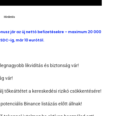
Hirdetés
ónusz jár az új nettó befizetésekre – maximum 20 000
SDC-ig, már 10 eurótól.
a legnagyobb likviditás és biztonság vár!
ág vár!
álj tőkeáttétet a kereskedési rizikó csökkentésére!
potenciális Binance listázás előtt állnak!