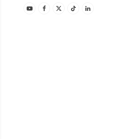
YouTube
Facebook
X
TikTok
LinkedIn
(Twitter)