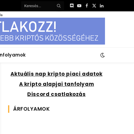
Discord
YouTube
Facebook
X
LinkedIn
(Twitter)
és
anfolyamok
Aktuális nap kripto piaci adatok
A kripto alapjai tanfolyam
Discord csatlakozás
ÁRFOLYAMOK