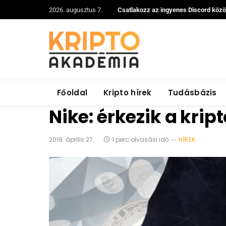
2026. augusztus 7.
Csatlakozz az ingyenes Discord köz
Főoldal
Kripto hírek
Tudásbázis
Nike: érkezik a kript
2019. április 27.
1 perc olvasási idő
HÍREK