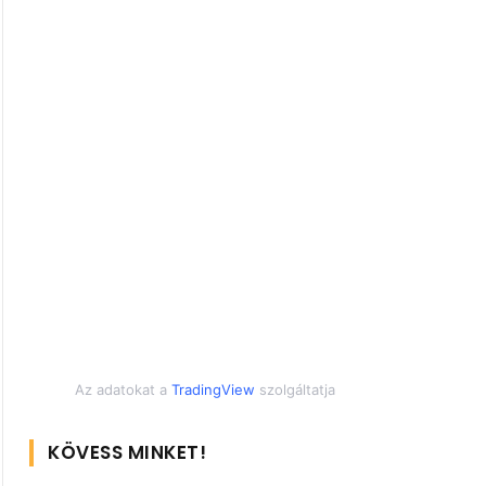
Az adatokat a
TradingView
szolgáltatja
KÖVESS MINKET!