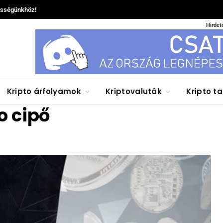
össégünkhöz!
Hirdet
Kripto árfolyamok
Kriptovaluták
Kripto t
o cipő