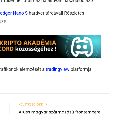
 tokennel jutalmaz ha aktívan használod azt!
edger Nano S
hardver tárcával! Részletes
özt!
grafikonok elemzését a
tradingview
platformja
K
KÖVETKEZŐ CIKK
l
A Kiss magyar származású frontembere