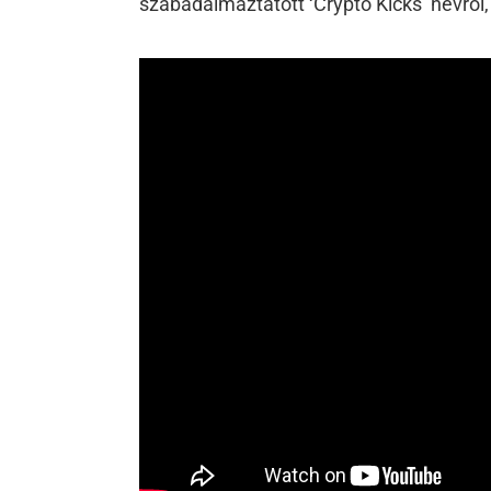
szabadalmaztatott ‘Crypto Kicks’ névről,