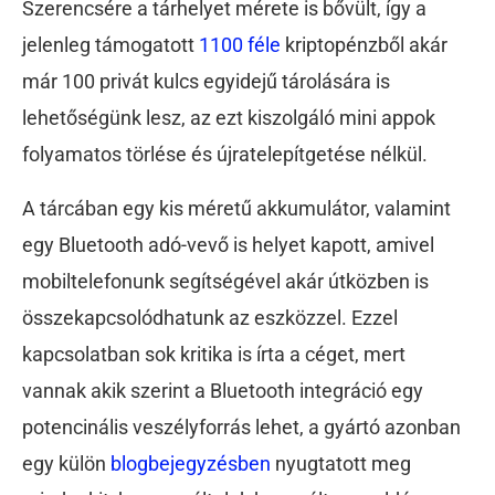
Szerencsére a tárhelyet mérete is bővült, így a
jelenleg támogatott
1100 féle
kriptopénzből akár
már 100 privát kulcs egyidejű tárolására is
lehetőségünk lesz, az ezt kiszolgáló mini appok
folyamatos törlése és újratelepítgetése nélkül.
A tárcában egy kis méretű akkumulátor, valamint
egy Bluetooth adó-vevő is helyet kapott, amivel
mobiltelefonunk segítségével akár útközben is
összekapcsolódhatunk az eszközzel. Ezzel
kapcsolatban sok kritika is írta a céget, mert
vannak akik szerint a Bluetooth integráció egy
potencinális veszélyforrás lehet, a gyártó azonban
egy külön
blogbejegyzésben
nyugtatott meg