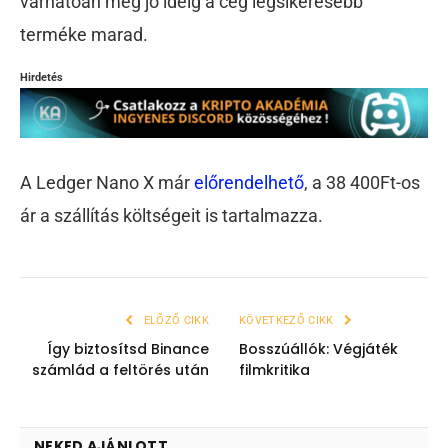
várhatóan még jó ideig a cég legsikeresebb
terméke marad.
Hirdetés
A Ledger Nano X már
előrendelhető
, a 38 400Ft-os
ár a szállítás költségeit is tartalmazza.
ELŐZŐ CIKK
KÖVETKEZŐ CIKK
Így biztosítsd Binance
Bosszúállók: Végjáték
számlád a feltörés után
filmkritika
NEKED AJÁNLOTT