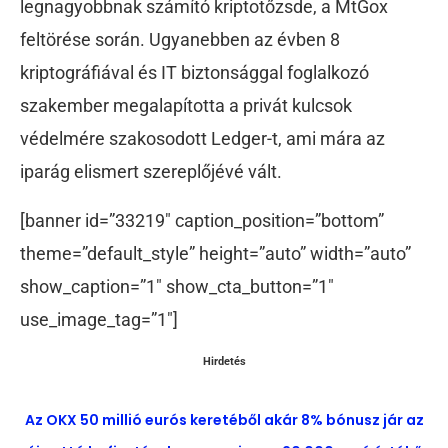
legnagyobbnak számító kriptotőzsde, a MtGox
feltörése során. Ugyanebben az évben 8
kriptográfiával és IT biztonsággal foglalkozó
szakember megalapította a privát kulcsok
védelmére szakosodott Ledger-t, ami mára az
iparág elismert szereplőjévé vált.
[banner id=”33219″ caption_position=”bottom”
theme=”default_style” height=”auto” width=”auto”
show_caption=”1″ show_cta_button=”1″
use_image_tag=”1″]
Hirdetés
Az OKX 50 millió eurós keretéből akár 8% bónusz jár az