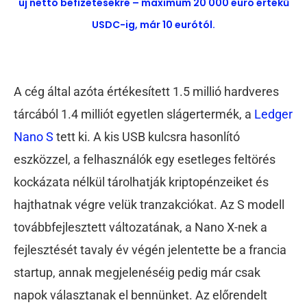
új nettó befizetésekre – maximum 20 000 euró értékű
USDC-ig, már 10 eurótól.
A cég által azóta értékesített 1.5 millió hardveres
tárcából 1.4 milliót egyetlen slágertermék, a
Ledger
Nano S
tett ki. A kis USB kulcsra hasonlító
eszközzel, a felhasználók egy esetleges feltörés
kockázata nélkül tárolhatják kriptopénzeiket és
hajthatnak végre velük tranzakciókat. Az S modell
továbbfejlesztett változatának, a Nano X-nek a
fejlesztését tavaly év végén jelentette be a francia
startup, annak megjelenéséig pedig már csak
napok választanak el bennünket. Az előrendelt