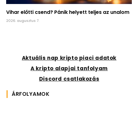
Vihar előtti csend? Pánik helyett teljes az unalom
2026. augusztus 7.
Aktuális nap kripto piaci adatok
A kripto alapjai tanfolyam
Discord csatlakozás
ÁRFOLYAMOK