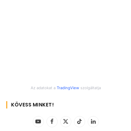
Az adatokat a
TradingView
szolgáltatja
KÖVESS MINKET!
YouTube
Facebook
X
TikTok
LinkedIn
(Twitter)