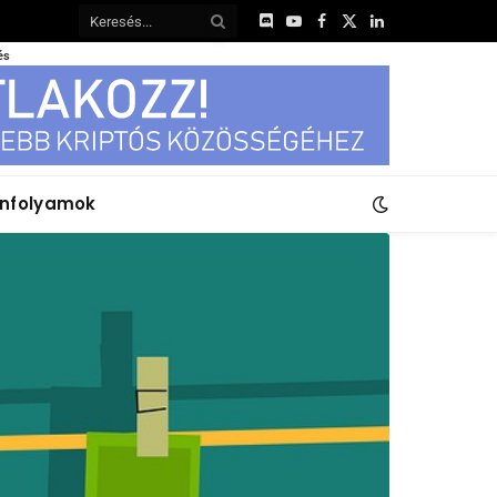
Discord
YouTube
Facebook
X
LinkedIn
(Twitter)
és
anfolyamok