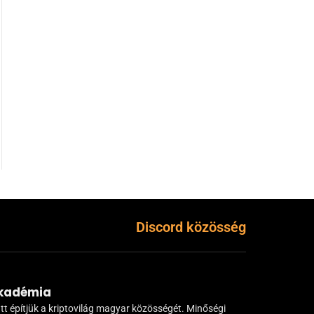
Discord közösség
Akadémia
tt építjük a kriptovilág magyar közösségét. Minőségi