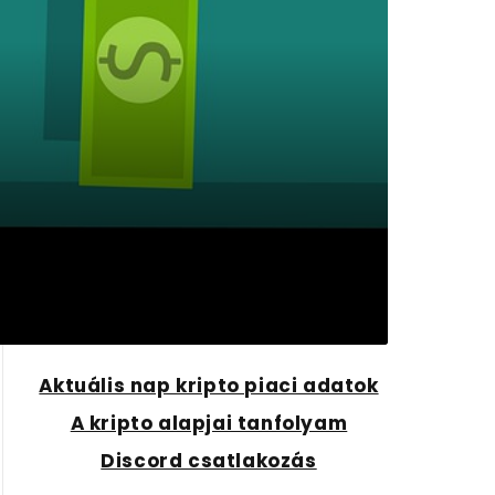
Aktuális nap kripto piaci adatok
A kripto alapjai tanfolyam
Discord csatlakozás