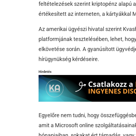
feltételezések szerint kriptopénz alapú 
értékesített az interneten, a kártyákkal 
Az amerikai ügyészi hivatal szerint Kvas
platformjának tesztelésében, lehet, hog
elkövetése során. A gyanúsított ügyvédj
hírügynükség kérdéseire.
Hirdetés
Egyelőre nem tudni, hogy összefüggésbe
amit a Microsoft online szolgáltatásainak
hónapjaiban, sokakat ért támadás, vagy 