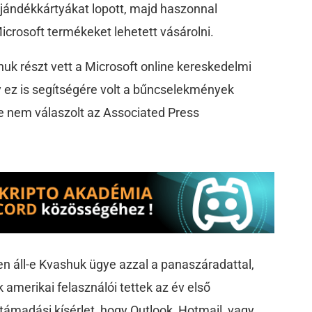
ajándékkártyákat lopott, majd haszonnal
Microsoft termékeket lehetett vásárolni.
huk részt vett a Microsoft online kereskedelmi
y ez is segítségére volt a bűncselekmények
e nem válaszolt az Associated Press
n áll-e Kvashuk ügye azzal a panaszáradattal,
 amerikai felasználói tettek az év első
támadási kísérlet, hogy Outlook, Hotmail, vagy