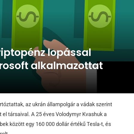
kriptopénz lopással
crosoft alkalmazottat
rtóztattak, az ukrán állampolgár a vádak szerint
ott el társaival. A 25 éves Volodymyr Kvashuk a
ek között egy 160 000 dollár értékű Tesla-t, és
rolt.