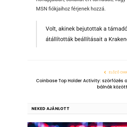
MSN fiókjaihoz férjenek hozzá.
Volt, akinek bejutottak a támadó
átállították beállításait a Krak
ELŐZŐ CIK
Coinbase Top Holder Activity: szörfözés 
bálnák közöt
NEKED AJÁNLOTT