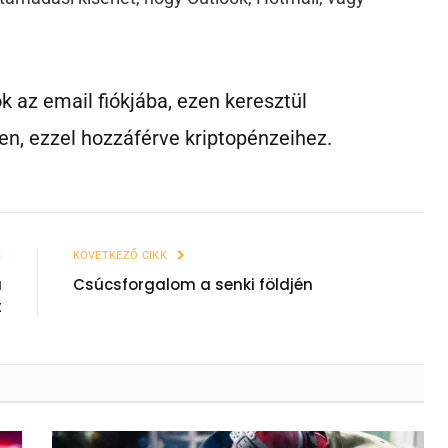
k az email fiókjába, ezen keresztül
enen, ezzel hozzáférve kriptopénzeihez.
K
KÖVETKEZŐ CIKK
a
Csúcsforgalom a senki földjén
t