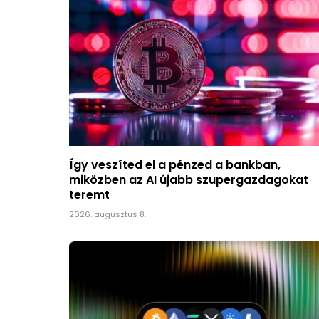
Így veszíted el a pénzed a bankban,
miközben az AI újabb szupergazdagokat
teremt
2026. augusztus 8.