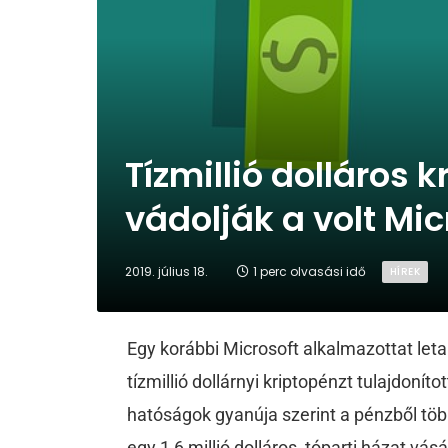
Tízmillió dolláros 
vádolják a volt Mi
2019. július 18.
1 perc olvasási idő
HÍREK
Egy korábbi Microsoft alkalmazottat leta
tízmillió dollárnyi kriptopénzt tulajdonít
hatóságok gyanúja szerint a pénzből több
egy 1,6 millió dolláros, tóparti házat vásá