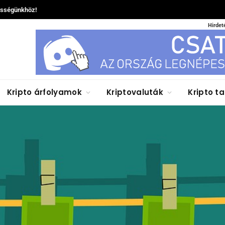
össégünkhöz!
Hirdet
Kripto árfolyamok
Kriptovaluták
Kripto t