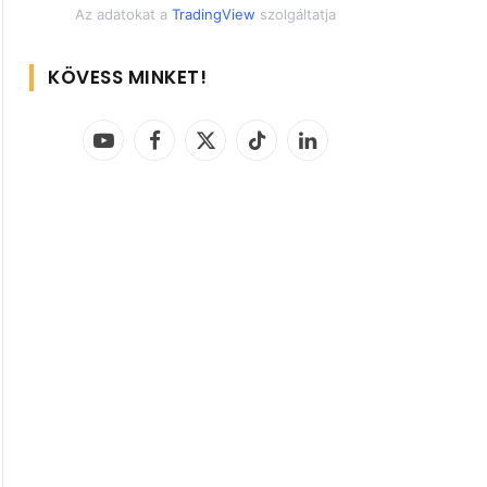
Az adatokat a
TradingView
szolgáltatja
KÖVESS MINKET!
YouTube
Facebook
X
TikTok
LinkedIn
(Twitter)