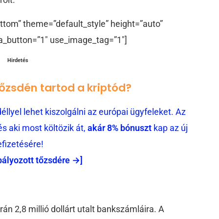
ttom” theme=”default_style” height=”auto”
a_button=”1″ use_image_tag=”1″]
Hirdetés
tőzsdén tartod a kriptód?
llyel lehet kiszolgálni az európai ügyfeleket. Az
 aki most költözik át,
akár 8% bónuszt
kap az új
efizetésére!
bályozott tőzsdére →]
n 2,8 millió dollárt utalt bankszámláira. A