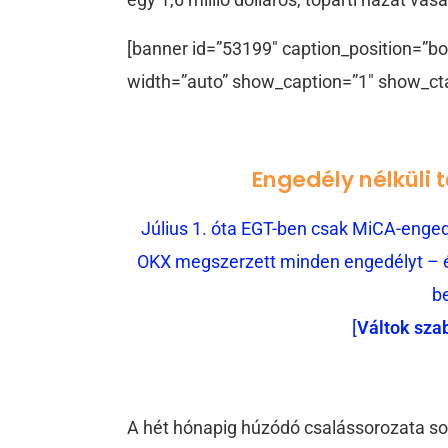
[banner id=”53199″ caption_position=”bo
width=”auto” show_caption=”1″ show_ct
Engedély nélküli 
Július 1. óta EGT-ben csak MiCA-engedé
OKX megszerzett minden engedélyt – és
b
[
Váltok sza
A hét hónapig húzódó csalássorozata sorá