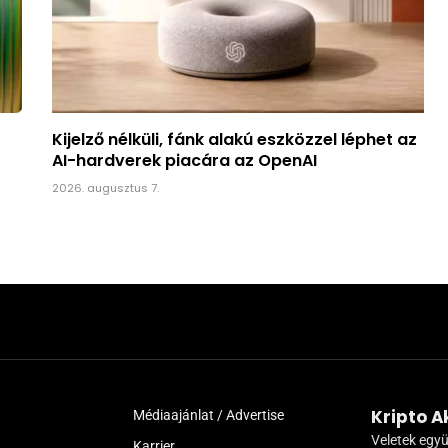
Kijelző nélküli, fánk alakú eszközzel léphet az
AI-hardverek piacára az OpenAI
2026. augusztus 7.
Kripto 
Médiaajánlat / Advertise
Veletek együ
Karrier