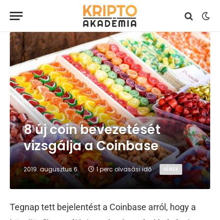
8 új coin bevezetését
vizsgálja a Coinbase
2019. augusztus 6.
1 perc olvasási idő
HÍREK
Tegnap tett bejelentést a Coinbase arról, hogy a