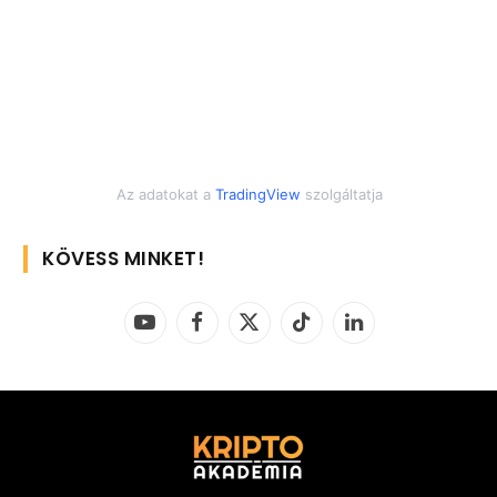
Az adatokat a
TradingView
szolgáltatja
KÖVESS MINKET!
YouTube
Facebook
X
TikTok
LinkedIn
(Twitter)