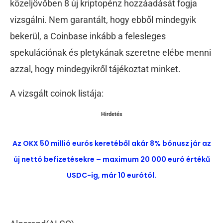
közeljövőben 8 új kriptopénz hozzáadását fogja
vizsgálni. Nem garantált, hogy ebből mindegyik
bekerül, a Coinbase inkább a felesleges
spekulációnak és pletykának szeretne elébe menni
azzal, hogy mindegyikről tájékoztat minket.
A vizsgált coinok listája:
Hirdetés
Az OKX 50 millió eurós keretéből akár 8% bónusz jár az
új nettó befizetésekre – maximum 20 000 euró értékű
USDC-ig, már 10 eurótól.