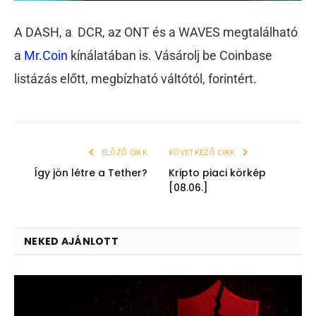
A DASH, a DCR, az ONT és a WAVES megtalálható
a
Mr.Coin
kínálatában is. Vásárolj be Coinbase
listázás előtt, megbízható váltótól, forintért.
ELŐZŐ CIKK
KÖVETKEZŐ CIKK
Így jön létre a Tether?
Kripto piaci körkép
[08.06.]
NEKED AJÁNLOTT