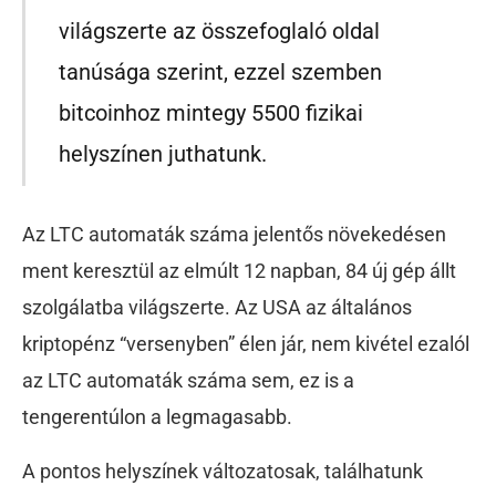
világszerte az összefoglaló oldal
tanúsága szerint, ezzel szemben
bitcoinhoz mintegy 5500 fizikai
helyszínen juthatunk.
Az LTC automaták száma jelentős növekedésen
ment keresztül az elmúlt 12 napban, 84 új gép állt
szolgálatba világszerte. Az USA az általános
kriptopénz “versenyben” élen jár, nem kivétel ezalól
az LTC automaták száma sem, ez is a
tengerentúlon a legmagasabb.
A pontos helyszínek változatosak, találhatunk