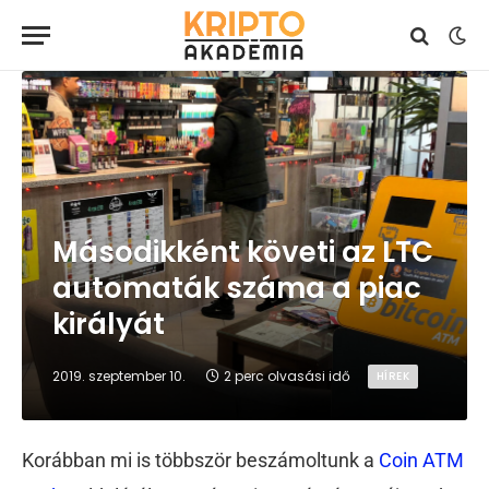
Másodikként követi az LTC
automaták száma a piac
királyát
2019. szeptember 10.
2 perc olvasási idő
HÍREK
Korábban mi is többször beszámoltunk a
Coin ATM