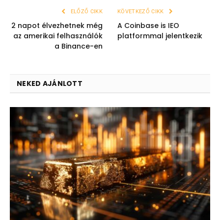
ELŐZŐ CIKK
KÖVETKEZŐ CIKK
2 napot élvezhetnek még
A Coinbase is IEO
az amerikai felhasználók
platformmal jelentkezik
a Binance-en
NEKED AJÁNLOTT