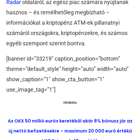
Radar
oldaláról, az egész piac számára nyújtanak
hasznos – és remélhetőleg megbízható –
információkat a kriptopénz ATM-ek pillanatnyi
számáról országokra, kriptopénzekre, és számos
egyéb szempont szerint bontva.
[banner id=”33219″ caption_position=”bottom”
theme=”default_style” height=”auto” width=”auto”
show_caption=”1″ show_cta_button=”1″
use_image_tag=”1″]
Hirdetés
Az OKX 50 millió eurós keretéből akár 8% bónusz jár az
új nettó befizetésekre – maximum 20 000 euró értékű