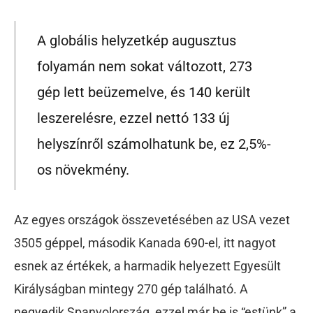
A globális helyzetkép augusztus
folyamán nem sokat változott, 273
gép lett beüzemelve, és 140 került
leszerelésre, ezzel nettó 133 új
helyszínről számolhatunk be, ez 2,5%-
os növekmény.
Az egyes országok összevetésében az USA vezet
3505 géppel, második Kanada 690-el, itt nagyot
esnek az értékek, a harmadik helyezett Egyesült
Királyságban mintegy 270 gép található. A
negyedik Spanyolország, ezzel már be is “estünk” a