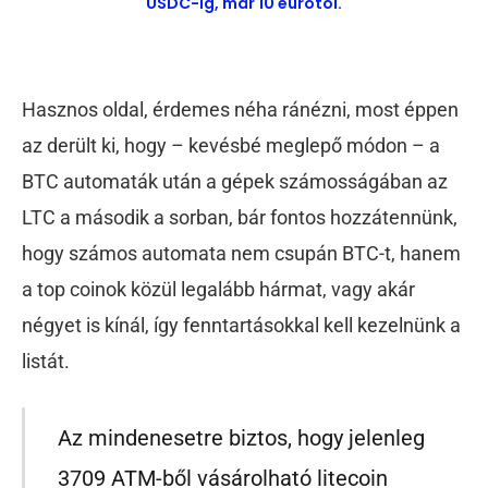
USDC-ig, már 10 eurótól.
Hasznos oldal, érdemes néha ránézni, most éppen
az derült ki, hogy – kevésbé meglepő módon – a
BTC automaták után a gépek számosságában az
LTC a második a sorban, bár fontos hozzátennünk,
hogy számos automata nem csupán BTC-t, hanem
a top coinok közül legalább hármat, vagy akár
négyet is kínál, így fenntartásokkal kell kezelnünk a
listát.
Az mindenesetre biztos, hogy jelenleg
3709 ATM-ből vásárolható litecoin