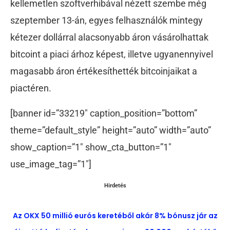
kellemetlen szoftverhibával nézett szembe még
szeptember 13-án, egyes felhasználók mintegy
kétezer dollárral alacsonyabb áron vásárolhattak
bitcoint a piaci árhoz képest, illetve ugyanennyivel
magasabb áron értékesíthették bitcoinjaikat a
piactéren.
[banner id=”33219″ caption_position=”bottom”
theme=”default_style” height=”auto” width=”auto”
show_caption=”1″ show_cta_button=”1″
use_image_tag=”1″]
Hirdetés
Az OKX 50 millió eurós keretéből akár 8% bónusz jár az