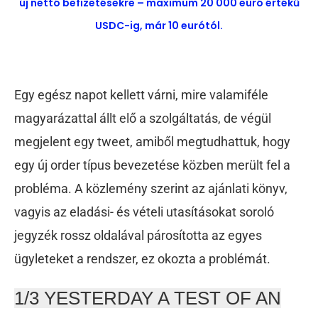
új nettó befizetésekre – maximum 20 000 euró értékű
USDC-ig, már 10 eurótól.
Egy egész napot kellett várni, mire valamiféle
magyarázattal állt elő a szolgáltatás, de végül
megjelent egy tweet, amiből megtudhattuk, hogy
egy új order típus bevezetése közben merült fel a
probléma. A közlemény szerint az ajánlati könyv,
vagyis az eladási- és vételi utasításokat soroló
jegyzék rossz oldalával párosította az egyes
ügyleteket a rendszer, ez okozta a problémát.
1/3 YESTERDAY A TEST OF AN