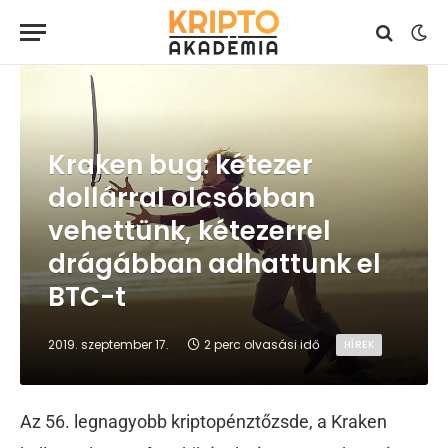
Kraken bug: kétezer
dollárral olcsóbban
vehettünk, kétezerrel
drágábban adhattunk el
BTC-t
2019. szeptember 17.
2 perc olvasási idő
HÍREK
Az 56. legnagyobb kriptopénztőzsde, a Kraken