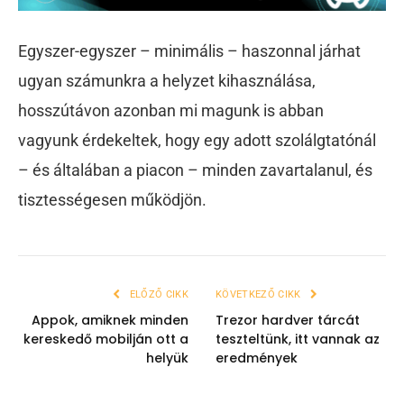
Egyszer-egyszer – minimális – haszonnal járhat
ugyan számunkra a helyzet kihasználása,
hosszútávon azonban mi magunk is abban
vagyunk érdekeltek, hogy egy adott szolálgtatónál
– és általában a piacon – minden zavartalanul, és
tisztességesen működjön.
ELŐZŐ CIKK
KÖVETKEZŐ CIKK
Appok, amiknek minden
Trezor hardver tárcát
kereskedő mobilján ott a
teszteltünk, itt vannak az
helyük
eredmények