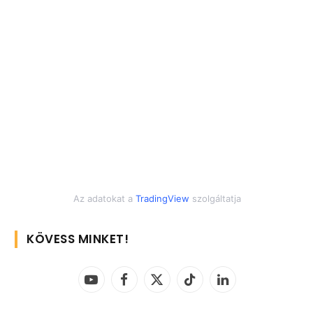
Az adatokat a
TradingView
szolgáltatja
KÖVESS MINKET!
YouTube
Facebook
X
TikTok
LinkedIn
(Twitter)