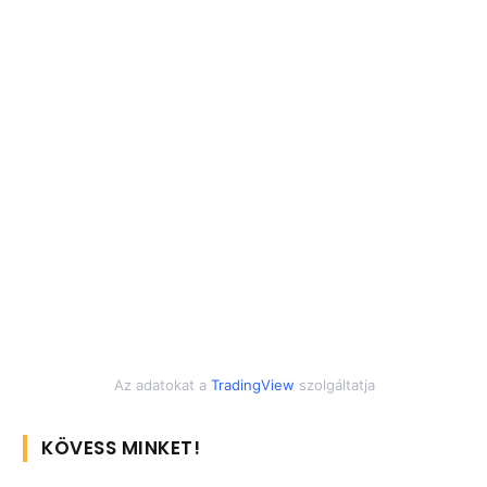
Az adatokat a
TradingView
szolgáltatja
KÖVESS MINKET!