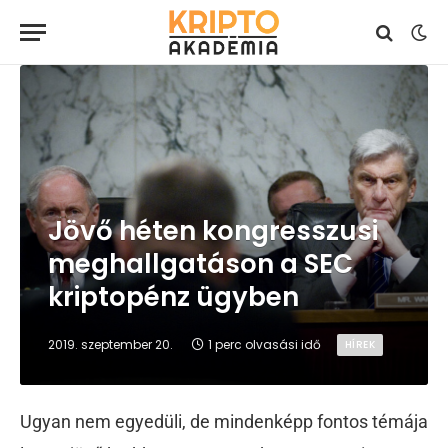
Jövő héten kongresszusi
meghallgatáson a SEC
kriptopénz ügyben
2019. szeptember 20.
1 perc olvasási idő
HÍREK
Ugyan nem egyedüli, de mindenképp fontos témája