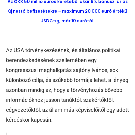
Az OKX 50 millió eurós keretéből akár 8% bónusz jár az
új nettó befizetésekre – maximum 20 000 euró értékű
USDC-ig, már 10 eurótól.
Az USA törvénykezésének, és általános politikai
berendezkedésének szellemében egy
kongresszusi meghallgatás sajtónyilvános, sok
különböző célja, és szűkebb formája lehet, a lényeg
azonban mindig az, hogy a törvényhozás bővebb
információkhoz jusson tanúktól, szakértőktől,
cégvezetőktől, az állam más képviselőitől egy adott
kérdéskör kapcsán.