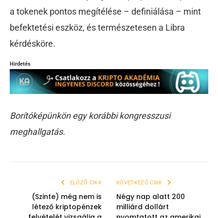
a tokenek pontos megítélése – definiálása – mint
befektetési eszköz, és természetesen a Libra
kérdésköre.
Hirdetés
Borítóképünkön egy korábbi kongresszusi
meghallgatás.
ELŐZŐ CIKK
KÖVETKEZŐ CIKK
(Szinte) még nem is
Négy nap alatt 200
létező kriptopénzek
milliárd dollárt
felvételét vizsgálja a
nyomtatott az amerikai