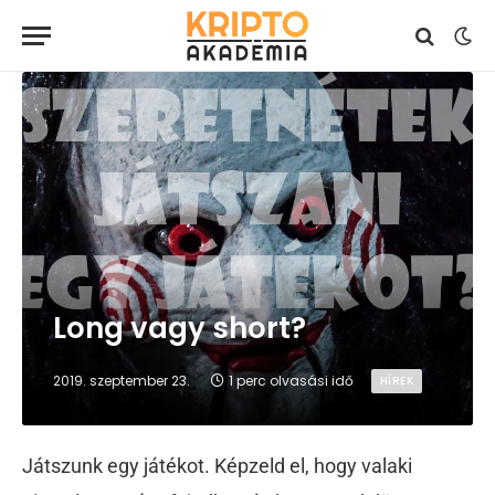
Long vagy short?
2019. szeptember 23.
1 perc olvasási idő
HÍREK
Játszunk egy játékot. Képzeld el, hogy valaki