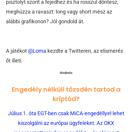
pisztolyt szorít a fejedhez és ha rosszul döntesz,
meghúzza a ravaszt: long vagy short mész az
alábbi grafikonon? Jól gondold át.
A játékot
@Loma
kezdte a Twitteren, az elismerés
őt illeti.
Hirdetés
Engedély nélküli tőzsdén tartod a
kriptód?
Július 1. óta EGT-ben csak MiCA-engedéllyel lehet
kiszolgálni az európai ügyfeleket. Az OKX