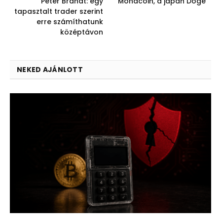
Peter Brandt: egy
Monacoin, a japán Doge
tapasztalt trader szerint
erre számíthatunk
középtávon
NEKED AJÁNLOTT