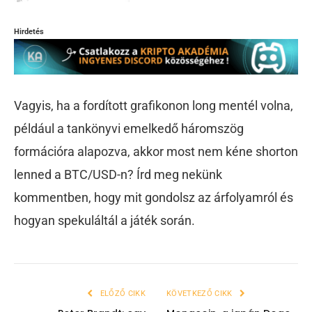
Hirdetés
Vagyis, ha a fordított grafikonon long mentél volna,
például a tankönyvi emelkedő háromszög
formációra alapozva, akkor most nem kéne shorton
lenned a BTC/USD-n? Írd meg nekünk
kommentben, hogy mit gondolsz az árfolyamról és
hogyan spekuláltál a játék során.
ELŐZŐ CIKK
KÖVETKEZŐ CIKK