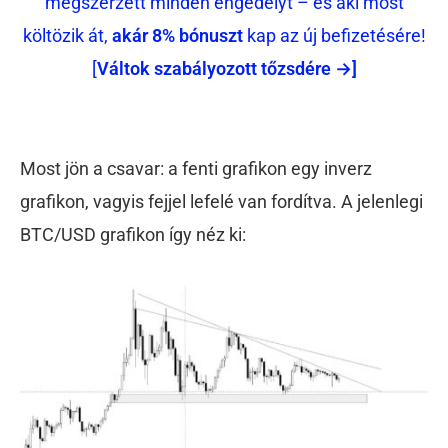
megszerzett minden engedélyt – és aki most
költözik át,
akár 8% bónuszt
kap az új befizetésére!
[
Váltok szabályozott tőzsdére →]
Most jön a csavar: a fenti grafikon egy inverz
grafikon, vagyis fejjel lefelé van fordítva. A jelenlegi
BTC/USD grafikon így néz ki: