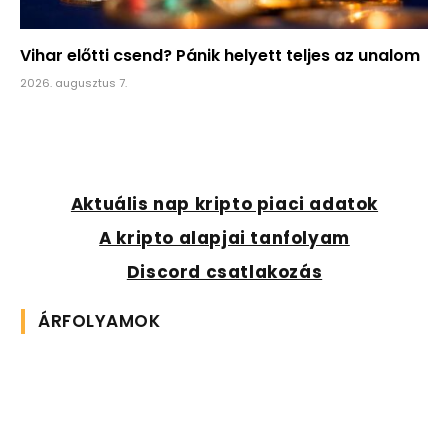
Vihar előtti csend? Pánik helyett teljes az unalom
2026. augusztus 7.
Aktuális nap kripto piaci adatok
A kripto alapjai tanfolyam
Discord csatlakozás
ÁRFOLYAMOK