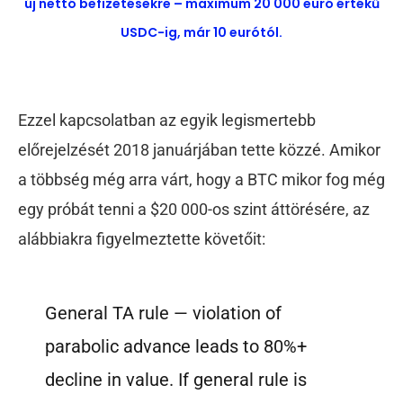
új nettó befizetésekre – maximum 20 000 euró értékű
USDC-ig, már 10 eurótól.
Ezzel kapcsolatban az egyik legismertebb
előrejelzését 2018 januárjában tette közzé. Amikor
a többség még arra várt, hogy a BTC mikor fog még
egy próbát tenni a $20 000-os szint áttörésére, az
alábbiakra figyelmeztette követőit:
General TA rule — violation of
parabolic advance leads to 80%+
decline in value. If general rule is