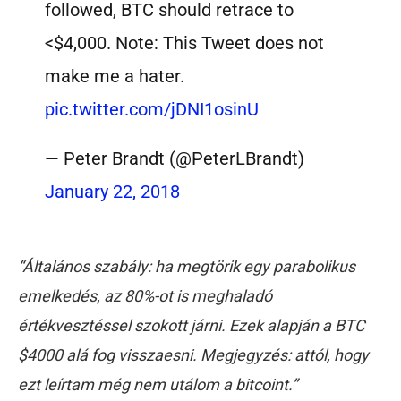
followed, BTC should retrace to
<$4,000. Note: This Tweet does not
make me a hater.
pic.twitter.com/jDNI1osinU
— Peter Brandt (@PeterLBrandt)
January 22, 2018
“Általános szabály: ha megtörik egy parabolikus
emelkedés, az 80%-ot is meghaladó
értékvesztéssel szokott járni. Ezek alapján a BTC
$4000 alá fog visszaesni. Megjegyzés: attól, hogy
ezt leírtam még nem utálom a bitcoint.”