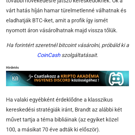
további növekedésre játszó kereskedőknek. Ők a
várt hatás híján hamar türelmetlenné válhatnak és
eladhatják BTC-iket, amit a profik így ismét
nyomott áron vásárolhatnak majd vissza tőlük.
Ha forintért szeretnél bitcoint vásárolni, próbáld ki a
CoinCash
szolgáltatásait.
Hirdetés
Ha valaki egyébként érdeklődne a klasszikus
kereskedési stratégiák iránt, Brandt az alábbi két
művet tartja a téma bibliáinak (az egyiket közel
100, a másikat 70 éve adták ki először).