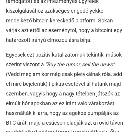
támogatott és az intézményes ügyfelek
kiszolgálásához szükséges engedélyekkel
rendelkező bitcoin kereskedő platform. Sokan
várják azt ettől az eseménytől, hogy a bitcoint egy
határozott irányú elmozdulásra bírja.
Egyesek ezt pozitív katalizátornak tekintik, mások
szerint viszont a
“Buy the rumor, sell the news”
(Vedd meg amikor még csak pletykálnak róla, add
el mire bejelentik) tipikus esetével állhatunk majd
szemben, vagyis hogy a nagy tételben játszók az
elmúlt hónapokban az ez iránt való várakozást
használták ki arra, hogy az egekbe pumpálják az
BTC árát, majd a csúcson eladják azt a rövid távon