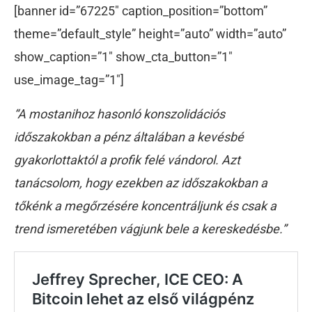
[banner id=”67225″ caption_position=”bottom”
theme=”default_style” height=”auto” width=”auto”
show_caption=”1″ show_cta_button=”1″
use_image_tag=”1″]
“A mostanihoz hasonló konszolidációs
időszakokban a pénz általában a kevésbé
gyakorlottaktól a profik felé vándorol. Azt
tanácsolom, hogy ezekben az időszakokban a
tőkénk a megőrzésére koncentráljunk és csak a
trend ismeretében vágjunk bele a kereskedésbe.”