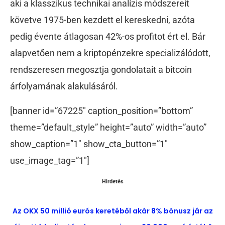
aki a klasszikus technikai analízis módszereit
követve 1975-ben kezdett el kereskedni, azóta
pedig évente átlagosan 42%-os profitot ért el. Bár
alapvetően nem a kriptopénzekre specializálódott,
rendszeresen megosztja gondolatait a bitcoin
árfolyamának alakulásáról.
[banner id=”67225″ caption_position=”bottom”
theme=”default_style” height=”auto” width=”auto”
show_caption=”1″ show_cta_button=”1″
use_image_tag=”1″]
Hirdetés
Az OKX 50 millió eurós keretéből akár 8% bónusz jár az