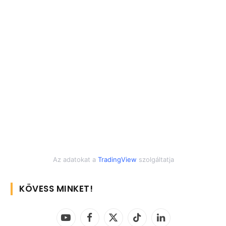
Az adatokat a
TradingView
szolgáltatja
KÖVESS MINKET!
YouTube
Facebook
X
TikTok
LinkedIn