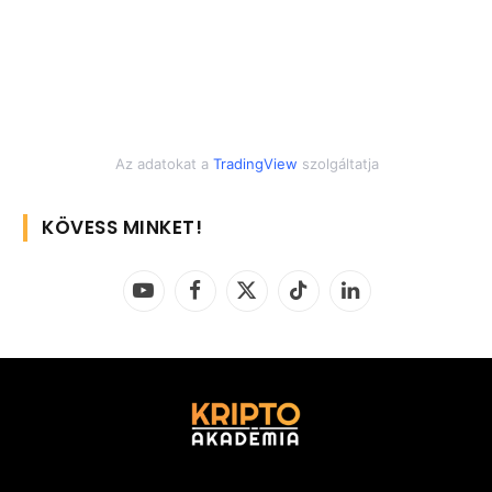
Az adatokat a
TradingView
szolgáltatja
KÖVESS MINKET!
YouTube
Facebook
X
TikTok
LinkedIn
(Twitter)