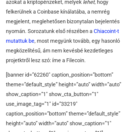
azokat a kriptopénzeket, melyek
lehet
, hogy
felkerülnek a Coinbase kínálatába, a nemrég
megjelent, meglehetősen bizonytalan bejelentés
nyomán. Sorozatunk első részében a
Chiacoint-t
mutattuk be
, most megyünk tovább, egy hasonló
megközelítésű, ám nem kevésbé kezdetleges
projetktről lesz szó: íme a Filecoin.
[banner id=”62260″ caption_position=”bottom”
theme=”default_style” height=”auto” width=”auto”
show_caption=”1″ show_cta_button=”1″
use_image_tag=”1″ id=”33219″
caption_position=”bottom” theme=”default_style”
height=”auto” width=”auto” show_caption=”1″