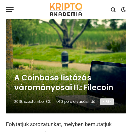
A Coinbase listázás
várományosai II.: Filecoin
2019. szeptember 30.
3 perc olvasási idő
HÍREK
Folytatjuk sorozatunkat, melyben bemutatjuk