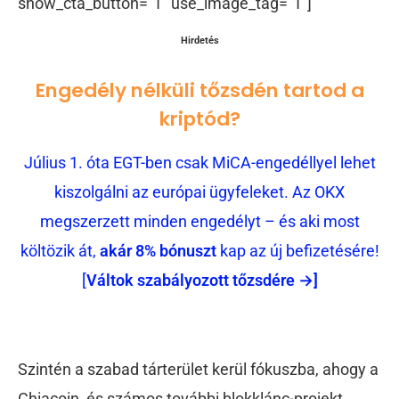
show_cta_button=”1″ use_image_tag=”1″]
Hirdetés
Engedély nélküli tőzsdén tartod a
kriptód?
Július 1. óta EGT-ben csak MiCA-engedéllyel lehet
kiszolgálni az európai ügyfeleket. Az OKX
megszerzett minden engedélyt – és aki most
költözik át,
akár 8% bónuszt
kap az új befizetésére!
[
Váltok szabályozott tőzsdére →]
Szintén a szabad tárterület kerül fókuszba, ahogy a
Chiacoin, és számos további blokklánc-projekt