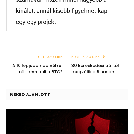
kínálat, annál kisebb figyelmet kap
egy-egy projekt.
ELŐZŐ CIKK
KÖVETKEZŐ CIKK
A 10 legjobb nap nélkül
30 kereskedési pártól
már nem buli a BTC?
megválik a Binance
NEKED AJÁNLOTT