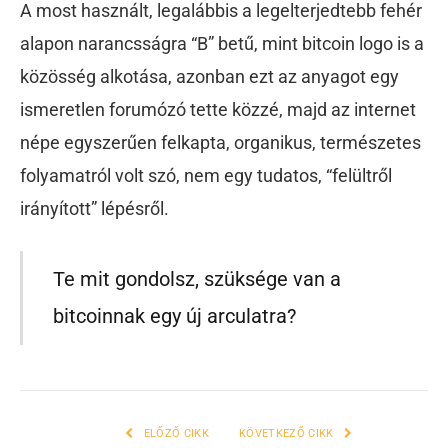
A most használt, legalábbis a legelterjedtebb fehér
alapon narancsságra “B” betű, mint bitcoin logo is a
közösség alkotása, azonban ezt az anyagot egy
ismeretlen forumózó tette közzé, majd az internet
népe egyszerűen felkapta, organikus, természetes
folyamatról volt szó, nem egy tudatos, “felültről
irányított” lépésről.
Te mit gondolsz, szüksége van a
bitcoinnak egy új arculatra?
ELŐZŐ CIKK
KÖVETKEZŐ CIKK