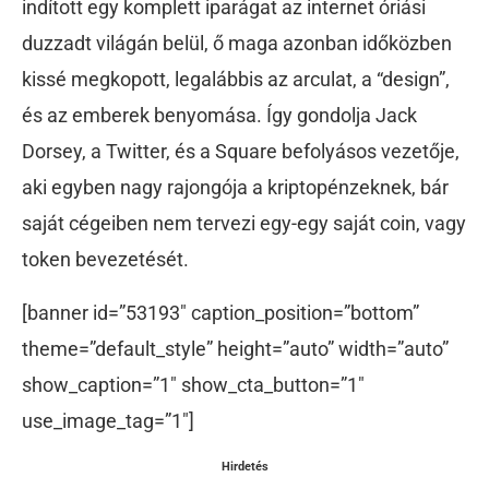
indított egy komplett iparágat az internet óriási
duzzadt világán belül, ő maga azonban időközben
kissé megkopott, legalábbis az arculat, a “design”,
és az emberek benyomása. Így gondolja Jack
Dorsey, a Twitter, és a Square befolyásos vezetője,
aki egyben nagy rajongója a kriptopénzeknek, bár
saját cégeiben nem tervezi egy-egy saját coin, vagy
token bevezetését.
[banner id=”53193″ caption_position=”bottom”
theme=”default_style” height=”auto” width=”auto”
show_caption=”1″ show_cta_button=”1″
use_image_tag=”1″]
Hirdetés