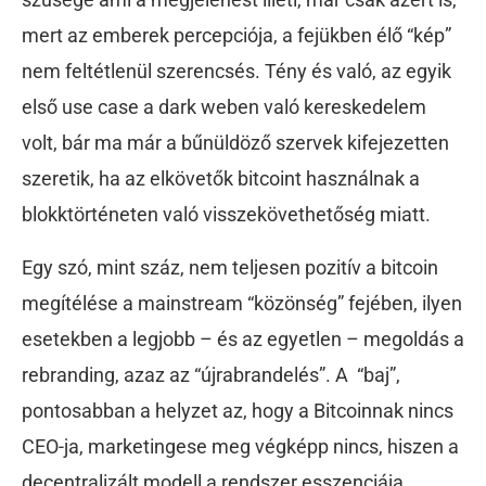
mert az emberek percepciója, a fejükben élő “kép”
nem feltétlenül szerencsés. Tény és való, az egyik
első use case a dark weben való kereskedelem
volt, bár ma már a bűnüldöző szervek kifejezetten
szeretik, ha az elkövetők bitcoint használnak a
blokktörténeten való visszekövethetőség miatt.
Egy szó, mint száz, nem teljesen pozitív a bitcoin
megítélése a mainstream “közönség” fejében, ilyen
esetekben a legjobb – és az egyetlen – megoldás a
rebranding, azaz az “újrabrandelés”. A “baj”,
pontosabban a helyzet az, hogy a Bitcoinnak nincs
CEO-ja, marketingese meg végképp nincs, hiszen a
decentralizált modell a rendszer esszenciája.