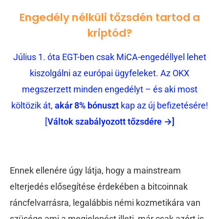
Engedély nélküli tőzsdén tartod a
kriptód?
Július 1. óta EGT-ben csak MiCA-engedéllyel lehet
kiszolgálni az európai ügyfeleket. Az OKX
megszerzett minden engedélyt – és aki most
költözik át,
akár 8% bónuszt
kap az új befizetésére!
[
Váltok szabályozott tőzsdére →]
Ennek ellenére úgy látja, hogy a mainstream
elterjedés elősegítése érdekében a bitcoinnak
ráncfelvarrásra, legalábbis némi kozmetikára van
szüsége ami a megjelenést illeti, már csak azért is,