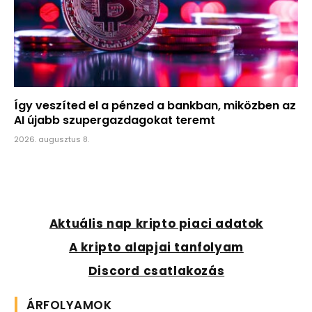
Így veszíted el a pénzed a bankban, miközben az
AI újabb szupergazdagokat teremt
2026. augusztus 8.
Aktuális nap kripto piaci adatok
A kripto alapjai tanfolyam
Discord csatlakozás
ÁRFOLYAMOK