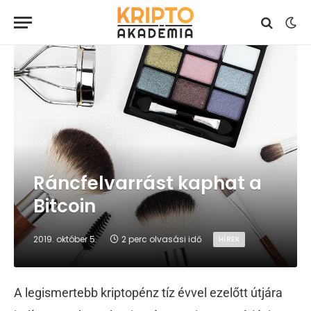
Ráncfelvarrást kaphat a
Bitcoin
2019. október 5.
2 perc olvasási idő
HÍREK
A legismertebb kriptopénz tíz évvel ezelőtt útjára