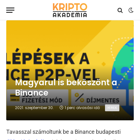
Magyarul is beköszönt a
Binance
2021. szeptember 30.
1 perc olvasási idő
HÍREK
Tavasszal számoltunk be a Binance budapesti