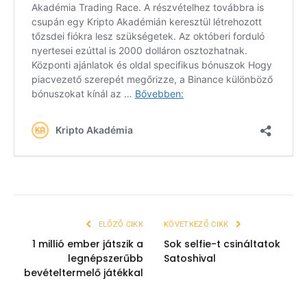
ELŐZŐ CIKK
KÖVETKEZŐ CIKK
1 millió ember játszik a
Sok selfie-t csináltatok
legnépszerűbb
Satoshival
bevételtermelő játékkal