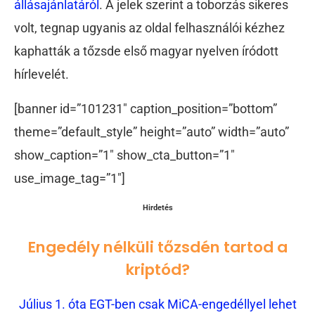
állásajánlatáról
. A jelek szerint a toborzás sikeres
volt, tegnap ugyanis az oldal felhasználói kézhez
kaphatták a tőzsde első magyar nyelven íródott
hírlevelét.
[banner id=”101231″ caption_position=”bottom”
theme=”default_style” height=”auto” width=”auto”
show_caption=”1″ show_cta_button=”1″
use_image_tag=”1″]
Hirdetés
Engedély nélküli tőzsdén tartod a
kriptód?
Július 1. óta EGT-ben csak MiCA-engedéllyel lehet