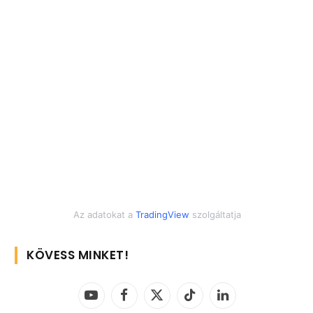
Az adatokat a
TradingView
szolgáltatja
KÖVESS MINKET!
YouTube
Facebook
X
TikTok
LinkedIn