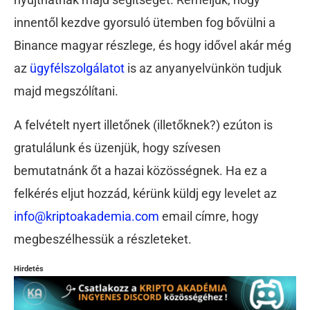
innentől kezdve gyorsuló ütemben fog bővülni a
Binance magyar részlege, és hogy idővel akár még
az
ügyfélszolgálatot
is az anyanyelvünkön tudjuk
majd megszólítani.
A felvételt nyert illetőnek (illetőknek?) ezúton is
gratulálunk és üzenjük, hogy szívesen
bemutatnánk őt a hazai közösségnek. Ha ez a
felkérés eljut hozzád, kérünk küldj egy levelet az
info@kriptoakademia.com
email címre, hogy
megbeszélhessük a részleteket.
Hirdetés