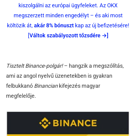
kiszolgálni az európai ügyfeleket. Az OKX
megszerzett minden engedélyt – és aki most
költözik át,
akár 8% bónuszt
kap az új befizetésére!
[
Váltok szabályozott tőzsdére →]
Tisztelt Binance-polgár!
– hangzik a megszólítás,
ami az angol nyelvű üzenetekben is gyakran
felbukkanó
Binancian
kifejezés magyar
megfelelője.