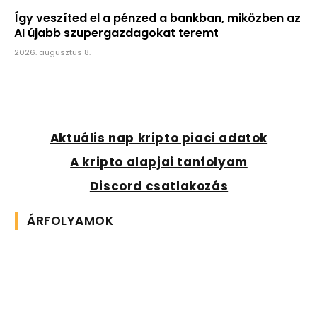
Így veszíted el a pénzed a bankban, miközben az
AI újabb szupergazdagokat teremt
2026. augusztus 8.
Aktuális nap kripto piaci adatok
A kripto alapjai tanfolyam
Discord csatlakozás
ÁRFOLYAMOK