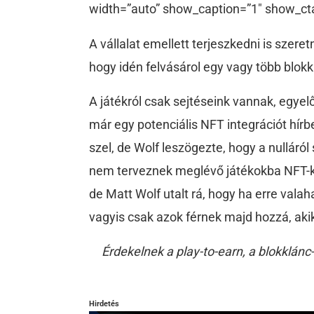
width=”auto” show_caption=”1″ show_ct
A vállalat emellett terjeszkedni is szere
hogy idén felvásárol egy vagy több blokk
A játékról csak sejtéseink vannak, egye
már egy potenciális NFT integrációt hírb
szel, de Wolf leszögezte, hogy a nulláró
nem terveznek meglévő játékokba NFT-k
de Matt Wolf utalt rá, hogy ha erre valah
vagyis csak azok férnek majd hozzá, akik
Érdekelnek a play-to-earn, a blokklánc
Hirdetés