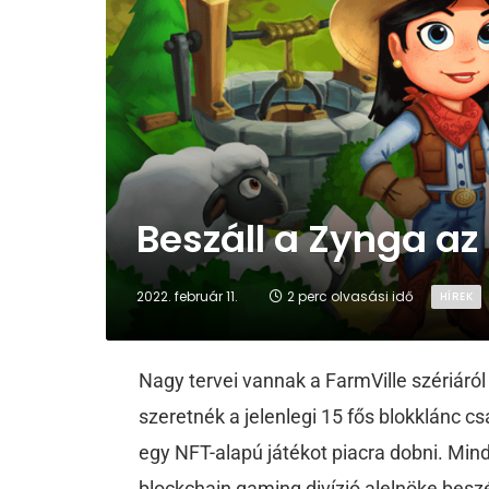
Beszáll a Zynga az
2022. február 11.
2 perc olvasási idő
HÍREK
Nagy tervei vannak a FarmVille szériáról
szeretnék a jelenlegi 15 fős blokklánc c
egy NFT-alapú játékot piacra dobni. Mind
blockchain gaming divízió alelnöke besz