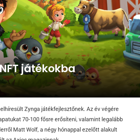
 NFT játékokba
 elhíresült Zynga játékfejlesztőnek. Az év végére
sapatukat 70-100 fősre erősíteni, valamint legalább
erről Matt Wolf, a négy hónappal ezelőtt alakult
élt az Axios magazinnak.