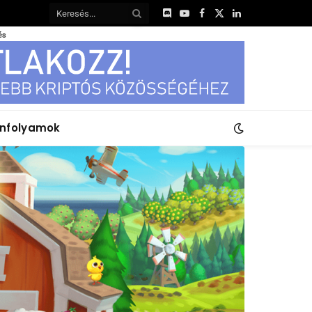
Discord
YouTube
Facebook
X
LinkedIn
(Twitter)
és
anfolyamok