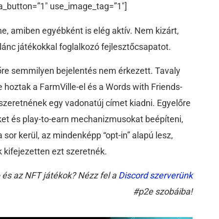
a_button=”1″ use_image_tag=”1″]
tne, amiben egyébként is elég aktív. Nem kizárt,
lánc játékokkal foglalkozó fejlesztőcsapatot.
lőre semmilyen bejelentés nem érkezett. Tavaly
e hoztak a FarmVille-el és a Words with Friends-
l szeretnének egy vadonatúj címet kiadni. Egyelőre
et és play-to-earn mechanizmusokat beépíteni,
a sor kerül, az mindenképp “opt-in” alapú lesz,
 kifejezetten ezt szeretnék.
- és az NFT játékok? Nézz fel a
Discord szerverünk
#p2e szobáiba!