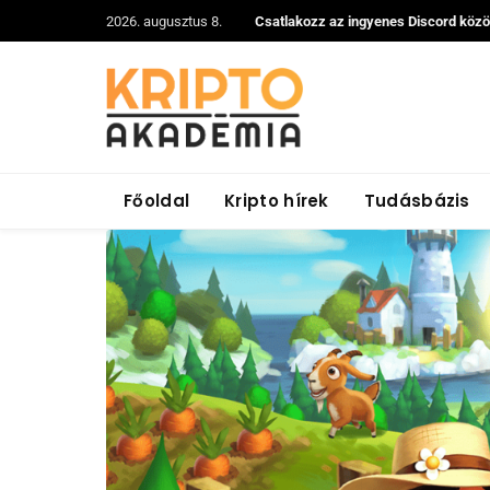
2026. augusztus 8.
Csatlakozz az ingyenes Discord köz
Főoldal
Kripto hírek
Tudásbázis