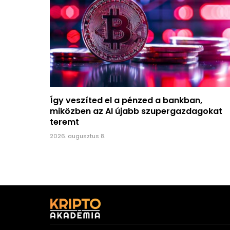
Így veszíted el a pénzed a bankban,
miközben az AI újabb szupergazdagokat
teremt
2026. augusztus 8.