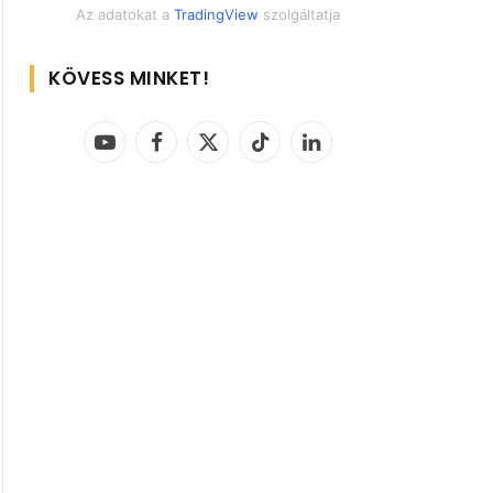
Az adatokat a
TradingView
szolgáltatja
KÖVESS MINKET!
YouTube
Facebook
X
TikTok
LinkedIn
(Twitter)