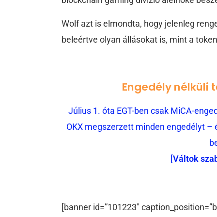
Wolf azt is elmondta, hogy jelenleg ren
beleértve olyan állásokat is, mint a tok
Engedély nélküli 
Július 1. óta EGT-ben csak MiCA-engedé
OKX megszerzett minden engedélyt – és
b
[
Váltok sza
[banner id=”101223″ caption_position=”b