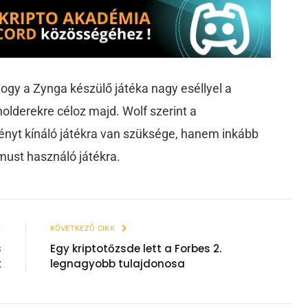
 hogy a Zynga készülő játéka nagy eséllyel a
olderekre céloz majd. Wolf szerint a
nyt kínáló játékra van szüksége, hanem inkább
ust használó játékra.
K
KÖVETKEZŐ CIKK
s
Egy kriptotőzsde lett a Forbes 2.
t
legnagyobb tulajdonosa