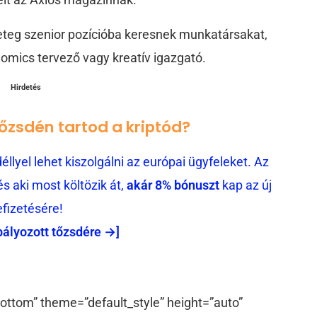
geteg szenior pozícióba keresnek munkatársakat,
enomics tervező vagy kreatív igazgató.
Hirdetés
tőzsdén tartod a kriptód?
llyel lehet kiszolgálni az európai ügyfeleket. Az
 aki most költözik át,
akár 8% bónuszt
kap az új
efizetésére!
bályozott tőzsdére →]
ottom” theme=”default_style” height=”auto”