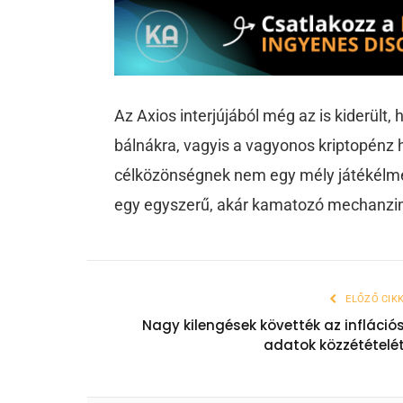
Az Axios interjújából még az is kiderült,
bálnákra, vagyis a vagyonos kriptopénz h
célközönségnek nem egy mély játékélmé
egy egyszerű, akár kamatozó mechanzim
ELŐZŐ CIK
Nagy kilengések követték az infláció
adatok közzétételé