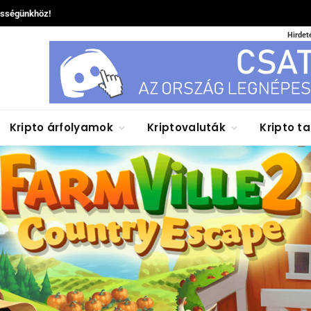
össégünkhöz!
Hirdet
Kripto árfolyamok
Kriptovaluták
Kripto t