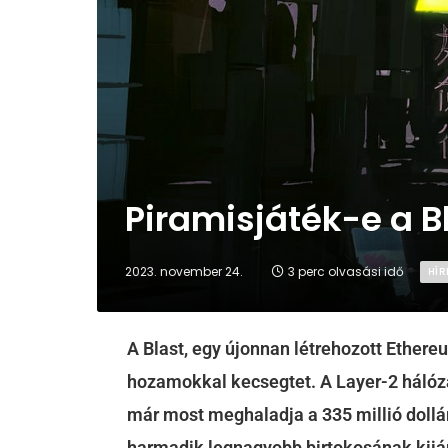
Piramisjáték-e a 
2023. november 24.
3 perc olvasási idő
HÍR
A Blast, egy újonnan létrehozott Ethere
hozamokkal kecsegtet. A Layer-2 hálóza
már most meghaladja a 335 millió dollá
harmadik legnagyobb birtokosának kijár