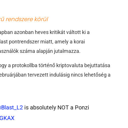
ű rendszere körül
pban azonban heves kritikát váltott ki a
last pontrendszer miatt, amely a korai
lhasználók száma alapján jutalmazza.
gy a protokollba történő kriptovaluta bejuttatása
ebruárjában tervezett indulásig nincs lehetőség a
Blast_L2
is absolutely NOT a Ponzi
KiGKAX