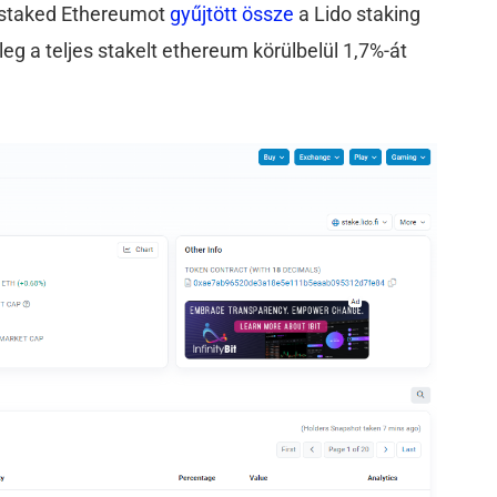
kű staked Ethereumot
gyűjtött
össze
a Lido staking
leg a teljes stakelt ethereum körülbelül 1,7%-át