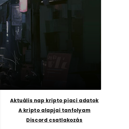
Aktuális nap kripto piaci adatok
A kripto alapjai tanfolyam
Discord csatlakozás