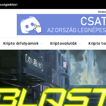
össégünkhöz!
Hirdet
Kripto árfolyamok
Kriptovaluták
Kripto t