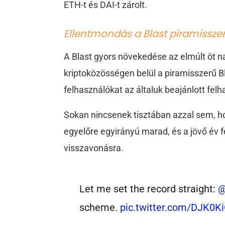
ETH-t és DAI-t zárolt.
Ellentmondás a Blast piramisszer
A Blast gyors növekedése az elmúlt öt na
kriptoközösségen belül a piramisszerű B
felhasználókat az általuk beajánlott fe
Sokan nincsenek tisztában azzal sem, ho
egyelőre egyirányú marad, és a jövő év f
visszavonásra.
Let me set the record straight:
@
scheme.
pic.twitter.com/DJK0