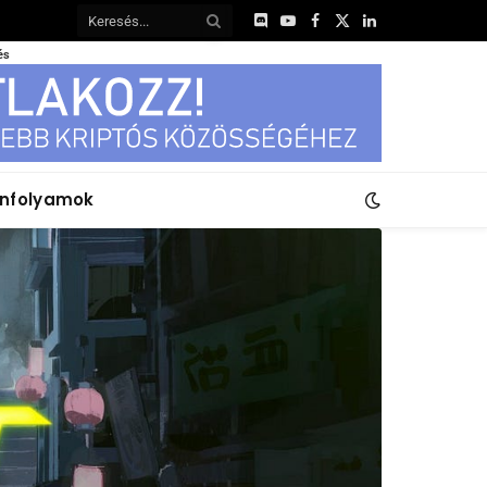
Discord
YouTube
Facebook
X
LinkedIn
(Twitter)
és
anfolyamok