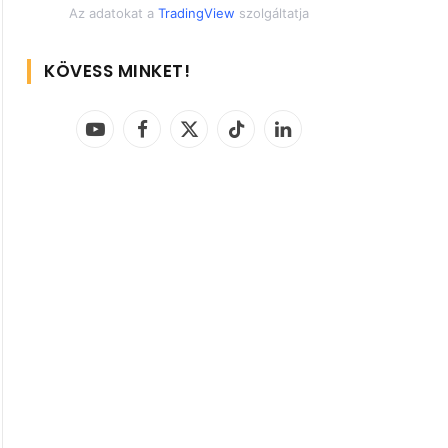
Az adatokat a
TradingView
szolgáltatja
KÖVESS MINKET!
YouTube
Facebook
X
TikTok
LinkedIn
(Twitter)