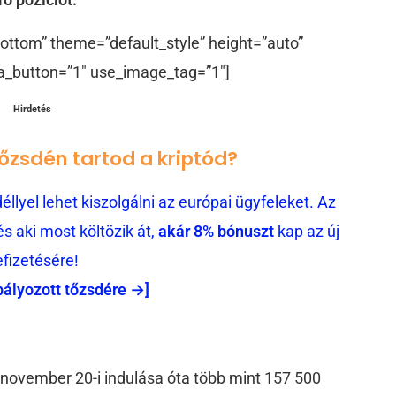
ottom” theme=”default_style” height=”auto”
a_button=”1″ use_image_tag=”1″]
Hirdetés
tőzsdén tartod a kriptód?
llyel lehet kiszolgálni az európai ügyfeleket. Az
 aki most költözik át,
akár 8% bónuszt
kap az új
efizetésére!
bályozott tőzsdére →]
a november 20-i indulása óta több mint 157 500