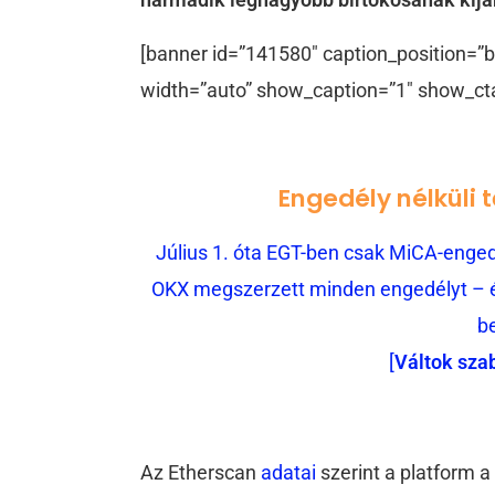
[banner id=”141580″ caption_position=”b
width=”auto” show_caption=”1″ show_ct
Engedély nélküli 
Július 1. óta EGT-ben csak MiCA-engedé
OKX megszerzett minden engedélyt – és
b
[
Váltok sza
Az Etherscan
adatai
szerint a platform 