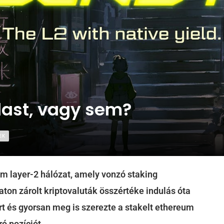
Blast, vagy sem?
EK
um layer-2 hálózat, amely vonzó staking
ton zárolt kriptovaluták összértéke indulás óta
rt és gyorsan meg is szerezte a stakelt ethereum
ó pozíciót.