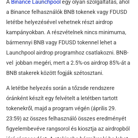
A
Binance Launchpool
egy olyan szolgáltatás, ahol
a Binance felhasználók BNB tokenek vagy FDUSD
letétbe helyezésével vehetnek részt airdrop
kampányokban. A részvételnek nincs minimuma,
bármennyi BNB vagy FDUSD tokennel lehet a
Launchpool airdrop programhoz csatlakozni. BNB-
vel jobban megéri, mert a 2.5%-os airdrop 85%-át a
BNB stakerek között fogják szétosztani.
A letétbe helyezés során a tőzsde rendszere
óránként készít egy felvételt a letétben tartott
tokenekről, majd a program végén (április 29.
23:59) az összes felhasználó összes eredményét
figyelembevéve rangsorol és kiosztja az airdropból