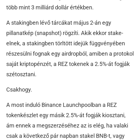
több mint 3 milliárd dollár értékben.
A stakingben lévő tárcákat május 2-án egy
pillanatkép (snapshot) rögzíti. Akik ekkor stake-
elnek, a stakingben törltött idejük függvényében
részesülni fognak egy airdropból, amiben a protokol
saját kriptopénzét, a REZ tokenek a 2.5%-át fogják
szétosztani.
Csakhogy.
A most induló Binance Launchpoolban a REZ
tokenkészlet egy másik 2.5%-át fogják kiosztani,
ám ennek a megszerzéséhez az is elég, ha valaki
csak a következő pár napban stakel BNB-t, vagy