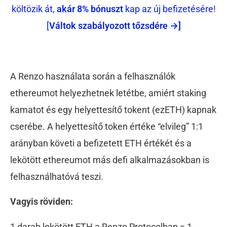
költözik át,
akár 8% bónuszt
kap az új befizetésére!
[
Váltok szabályozott tőzsdére →]
A Renzo használata során a felhasználók
ethereumot helyezhetnek letétbe, amiért staking
kamatot és egy helyettesítő tokent (ezETH) kapnak
cserébe. A helyettesítő token értéke “elvileg” 1:1
arányban követi a befizetett ETH értékét és a
lekötött ethereumot más defi alkalmazásokban is
felhasználhatóvá teszi.
Vagyis röviden:
1 darab lekötött ETH a Renzo Protocolban = 1