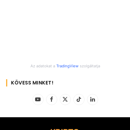
Az adatokat a
TradingView
szolgáltatja
KÖVESS MINKET!
YouTube
Facebook
X
TikTok
LinkedIn
(Twitter)