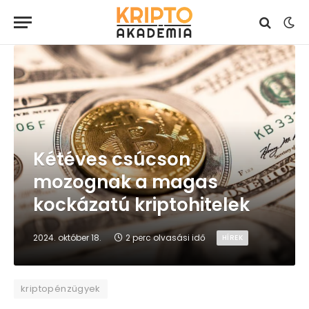
Kétéves csúcson
mozognak a magas
kockázatú kriptohitelek
2024. október 18.
2 perc olvasási idő
HÍREK
kriptopénzügyek