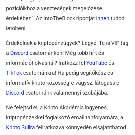
pozícióikhoz a veszteségek megelőzése
érdekében”. Az IntoTheBlock riportját
innen
tudod
letölteni.
Érdekelnek a kriptopénzügyek? Legyél Te is VIP tag
a
Discord
csatornánkon! Még több hírt és
információt olvasnál? Iratkozz fel
YouTube
és
TikTok
csatornánkra! Ha pedig segítőkész és
informatív kripto közösségre vágysz, látogass el
Discord
csatornánk valamennyi szobájába.
Ne felejtsd el, a Kripto Akadémia ingyenes,
kriptopénzekkel foglalkozó email tanfolyamára, a
Kripto Sulira
feliratkozva könnyedén elsajátíthatod