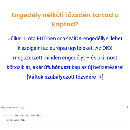
Engedély nélküli tőzsdén tartod a
kriptód?
Július 1. óta EGT-ben csak MiCA-engedéllyel lehet
kiszolgálni az európai ügyfeleket. Az OKX
megszerzett minden engedélyt – és aki most
költözik át,
akár 8% bónuszt
kap az új befizetésére!
[
Váltok szabályozott tőzsdére →]