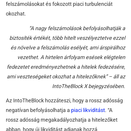
felszámolásokat és fokozott piaci turbulenciát
okozhat.
“A nagy felszámolások befolyásolhatják a
biztosíték értékét, több hitelt veszélyeztetve ezzel
és növelve a felszámolás esélyét, ami árspirálhoz
vezethet. A hirtelen árfolyam esések elégtelen
fedezetet eredményezhetnek a hitelek fedezésére,
ami veszteségeket okozhat a hitelezőknek” – áll az
IntoTheBlock X bejegyzésében.
Az IntoTheBlock hozzáteszi, hogy a rossz adósság
negatívan befolyásolhatja a
piaci likviditást
. “A
rossz adósság megakadályozhatja a hitelezőket
abban, hogy új likviditást adjanak hozzá