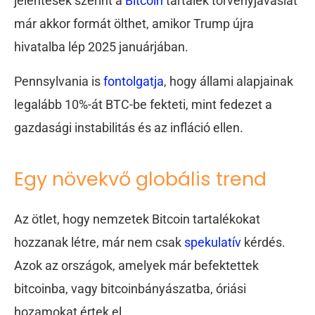
jelentések szerint a
Bitcoin
tartalék törvényjavaslat
már akkor formát ölthet, amikor Trump újra
hivatalba lép 2025 januárjában.
Pennsylvania is
fontolgatja
, hogy állami alapjainak
legalább 10%-át BTC-be fekteti, mint fedezet a
gazdasági instabilitás és az infláció ellen.
Egy növekvő globális trend
Az ötlet, hogy nemzetek Bitcoin tartalékokat
hozzanak létre, már nem csak
spekulatív
kérdés.
Azok az országok, amelyek már befektettek
bitcoinba, vagy bitcoinbányászatba, óriási
hozamokat értek el.