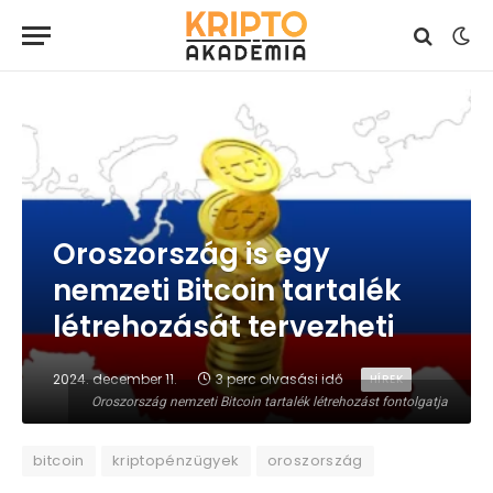
Oroszország is egy
nemzeti Bitcoin tartalék
létrehozását tervezheti
2024. december 11.
3 perc olvasási idő
HÍREK
Oroszország nemzeti Bitcoin tartalék létrehozást fontolgatja
bitcoin
kriptopénzügyek
oroszország