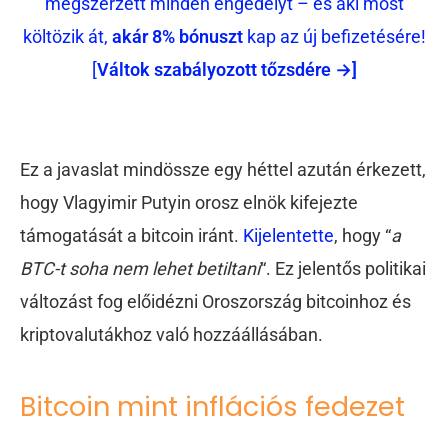
megszerzett minden engedélyt – és aki most
költözik át,
akár 8% bónuszt
kap az új befizetésére!
[
Váltok szabályozott tőzsdére →]
Ez a javaslat mindössze egy héttel azután érkezett,
hogy Vlagyimir Putyin orosz elnök kifejezte
támogatását a bitcoin iránt.
Kijelentette
, hogy “
a
BTC-t soha nem lehet betiltani
“. Ez jelentős politikai
változást fog előidézni Oroszország bitcoinhoz és
kriptovalutákhoz való hozzáállásában.
Bitcoin mint inflációs fedezet