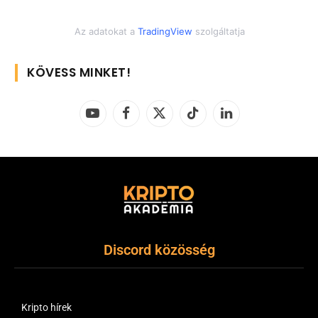
Az adatokat a
TradingView
szolgáltatja
KÖVESS MINKET!
YouTube
Facebook
X
TikTok
LinkedIn
(Twitter)
Discord közösség
Kripto hírek