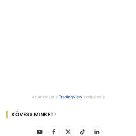
Az adatokat a
TradingView
szolgáltatja
KÖVESS MINKET!
YouTube
Facebook
X
TikTok
LinkedIn