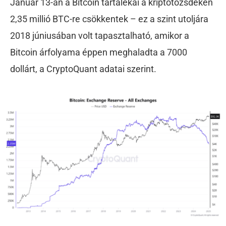
Január 13-án a Bitcoin tartalékai a kriptotőzsdéken
2,35 millió BTC-re csökkentek – ez a szint utoljára
2018 júniusában volt tapasztalható, amikor a
Bitcoin árfolyama éppen meghaladta a 7000
dollárt, a CryptoQuant adatai szerint.