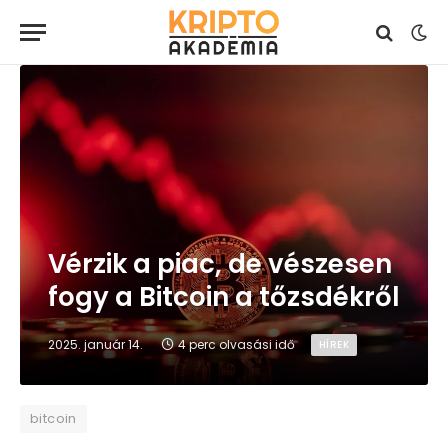
Vérzik a piac, de vészesen
fogy a Bitcoin a tőzsdékről
2025. január 14.
4 perc olvasási idő
HÍREK
bitcoin