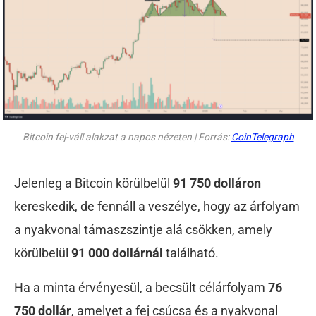
Bitcoin fej-váll alakzat a napos nézeten | Forrás:
CoinTelegraph
Jelenleg a Bitcoin körülbelül
91 750 dolláron
kereskedik, de fennáll a veszélye, hogy az árfolyam
a nyakvonal támaszszintje alá csökken, amely
körülbelül
91 000 dollárnál
található.
Ha a minta érvényesül, a becsült célárfolyam
76
750 dollár
, amelyet a fej csúcsa és a nyakvonal