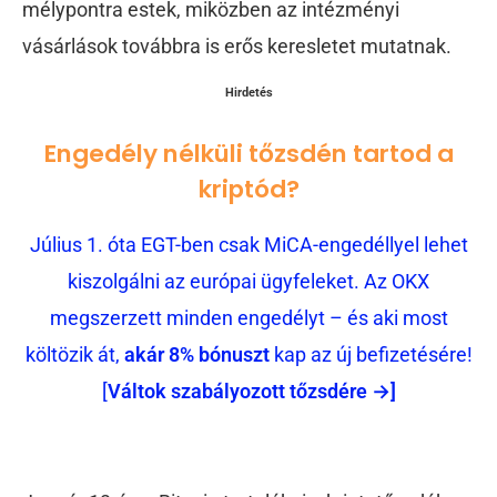
mélypontra estek, miközben az intézményi
vásárlások továbbra is erős keresletet mutatnak.
Hirdetés
Engedély nélküli tőzsdén tartod a
kriptód?
Július 1. óta EGT-ben csak MiCA-engedéllyel lehet
kiszolgálni az európai ügyfeleket. Az OKX
megszerzett minden engedélyt – és aki most
költözik át,
akár 8% bónuszt
kap az új befizetésére!
[
Váltok szabályozott tőzsdére →]