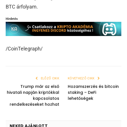
BTC árfolyam.
Hirdetés
/CoinTelegraph/
ELŐZŐ CIKK
KÖVETKEZŐ CIKK
Trump már az első
Hozamszerzés és bitcoin
hivatali napján kriptókkal
staking – DeFi
kapcsolatos
lehetőségek
rendelkezéseket hozhat
NEKED AJÁNLOTT