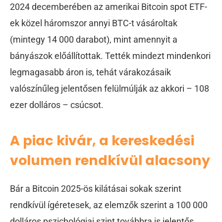
2024 decemberében az amerikai Bitcoin spot ETF-
ek közel háromszor annyi BTC-t vásároltak
(mintegy 14 000 darabot), mint amennyit a
bányászok előállítottak. Tették mindezt mindenkori
legmagasabb áron is, tehát várakozásaik
valószínűleg jelentősen felülmúlják az akkori – 108
ezer dolláros – csúcsot.
A piac kivár, a kereskedési
volumen rendkívül alacsony
Bár a Bitcoin 2025-ös kilátásai sokak szerint
rendkívül ígéretesek, az elemzők szerint a 100 000
dolláros pszichológiai szint továbbra is jelentős