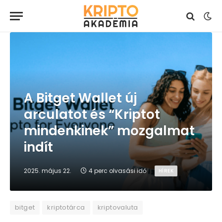
A Bitget Wallet új
arculatot és “Kriptot
mindenkinek” mozgalmat
indít
2025. május 22.
4 perc olvasási idő
HÍREK
bitget
kriptotárca
kriptovaluta