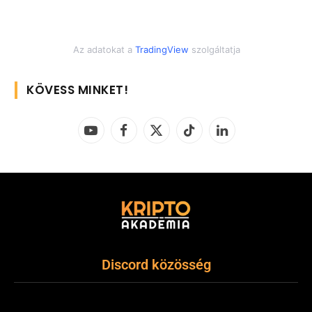
Az adatokat a
TradingView
szolgáltatja
KÖVESS MINKET!
YouTube
Facebook
X
TikTok
LinkedIn
(Twitter)
Discord közösség