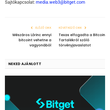
Sajtókapcsolat:
media.web3@bitget.com
ELŐZŐ CIKK
KÖVETKEZŐ CIKK
Mészáros Lőrinc ennyi
Texas elfogadta a Bitcoin
bitcoint vehetne a
Tartalékról szóló
vagyonából
törvényjavaslatot
NEKED AJÁNLOTT