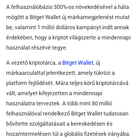
A felhasználóbázis 300%-os növekedésével a háta
mögött a Bitget Wallet új márkamegjelenést mutat
be, valamint 1 millió dolláros kampányt indít annak
érdekében, hogy a kriptot világszerte a mindennapi
használat részévé tegye.
A vezető kriptotárca, a
Bitget Wallet
, új
márkaarculattal jelentkezett, amely tükrözi a
platform fejlődését. Mára teljes körű kriptotárcává
vált, amelyet kifejezetten a mindennapi
használatra terveztek. A több mint 80 millió
felhasználóval rendelkező Bitget Wallet tudatosan
bővítette szolgáltatásait a kereskedésen és
hozamtermelésen túl a globális fizetések irányába.