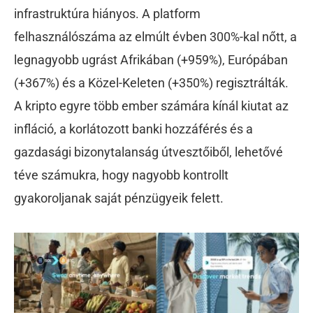
infrastruktúra hiányos. A platform
felhasználószáma az elmúlt évben 300%-kal nőtt, a
legnagyobb ugrást Afrikában (+959%), Európában
(+367%) és a Közel-Keleten (+350%) regisztrálták.
A kripto egyre több ember számára kínál kiutat az
infláció, a korlátozott banki hozzáférés és a
gazdasági bizonytalanság útvesztőiből, lehetővé
téve számukra, hogy nagyobb kontrollt
gyakoroljanak saját pénzügyeik felett.