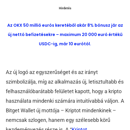
Hirdetés
Az OKX 50 millió eurós keretéből akár 8% bónusz jár az
új nettó befizetésekre – maximum 20 000 euró értékű
USDC-ig, már 10 eurótól.
Az új logó az egyszerűséget és az irányt
szimbolizálja, míg az alkalmazás új, letisztultabb és
felhasználóbarátabb felületet kapott, hogy a kripto
használata mindenki számára intuitívabbá váljon. A
Bitget Wallet új mottója – Kriptot mindenkinek –
nemcsak szlogen, hanem egy szélesebb körű
kezdeményezés része is. A “
Kriptot