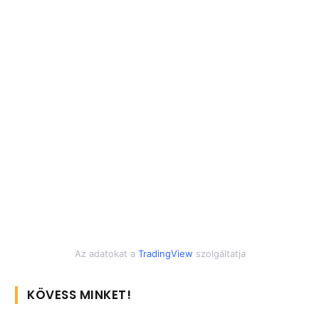
Az adatokat a
TradingView
szolgáltatja
KÖVESS MINKET!