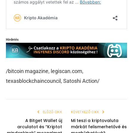
Hirdetés
/bitcoin magazine,
legiscan.com
,
texasblockchaincouncil, Satoshi Action/
ELŐZŐ CIKK
KÖVETKEZŐ CIKK
A Bitget Wallet új
Mi teszi a kriptovaluta
arculatot és “Kriptot
márkát felismerhetővé és
mindenkinek” mozgalmat
megbízhatóvá?