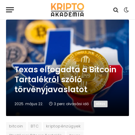
Texas elfogadta a Bitcoin
Tartalékról szóló
törvényjavaslatot
2025. május 22.
3 perc olvasási idő
HÍREK
bitcoin
BTC
kriptopénzügyek