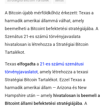
Stratégiai Bitcoin Tartalék
texas
A Bitcoin újabb mérföldkőhöz érkezett: Texas a
harmadik amerikai állammá válhat, amely
beemelheti a Bitcoint befektetési stratégiájába. A
Szenátus 21-es számú törvényjavaslata
hivatalosan is létrehozza a Stratégiai Bitcoin
Tartalékot.
Texas
elfogadta
a
21-es számú szenátusi
törvényjavaslatot
, amely létrehozza a texasi
Stratégiai Bitcoin Tartalékot. Ezzel Texas a
harmadik amerikai állam — Arizona és New
Hampshire után — amely
hivatalosan is beemeli a
Bitcoint állami befektetési stratégiájába
. A