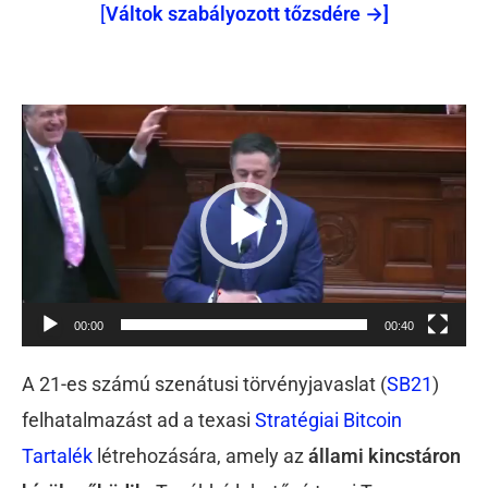
[
Váltok szabályozott tőzsdére →]
Videólejátszó
00:00
00:40
A 21-es számú szenátusi törvényjavaslat (
SB21
)
felhatalmazást ad a texasi
Stratégiai Bitcoin
Tartalék
létrehozására, amely az
állami kincstáron