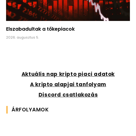
Elszabadultak a tőkepiacok
2026. augusztus 5.
Aktuális nap kripto piaci adatok
A kripto alapjai tanfolyam
Discord csatlakozás
ÁRFOLYAMOK