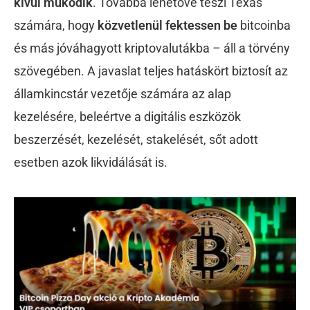
kívül működik
. Továbbá lehetővé teszi Texas
számára, hogy
közvetlenül fektessen be
bitcoinba
és más jóváhagyott kriptovalutákba – áll a törvény
szövegében. A javaslat teljes hatáskört biztosít az
államkincstár vezetője számára az alap
kezelésére, beleértve a digitális eszközök
beszerzését, kezelését, stakelését, sőt adott
esetben azok likvidálását is.