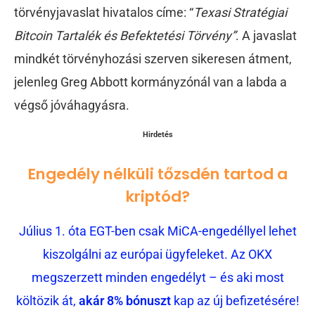
törvényjavaslat hivatalos címe: “
Texasi Stratégiai
Bitcoin Tartalék és Befektetési Törvény”
. A javaslat
mindkét törvényhozási szerven sikeresen átment,
jelenleg Greg Abbott kormányzónál van a labda a
végső jóváhagyásra.
Hirdetés
Engedély nélküli tőzsdén tartod a
kriptód?
Július 1. óta EGT-ben csak MiCA-engedéllyel lehet
kiszolgálni az európai ügyfeleket. Az OKX
megszerzett minden engedélyt – és aki most
költözik át,
akár 8% bónuszt
kap az új befizetésére!