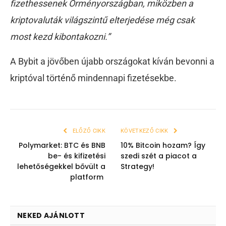
fizethessenek Örményországban, miközben a
kriptovaluták világszintű elterjedése még csak
most kezd kibontakozni.”
A Bybit a jövőben újabb országokat kíván bevonni a
kriptóval történő mindennapi fizetésekbe.
ELŐZŐ CIKK
KÖVETKEZŐ CIKK
Polymarket: BTC és BNB
10% Bitcoin hozam? Így
be- és kifizetési
szedi szét a piacot a
lehetőségekkel bővült a
Strategy!
platform
NEKED AJÁNLOTT