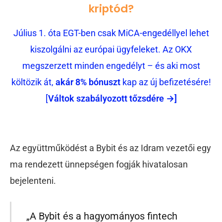
kriptód?
Július 1. óta EGT-ben csak MiCA-engedéllyel lehet
kiszolgálni az európai ügyfeleket. Az OKX
megszerzett minden engedélyt – és aki most
költözik át,
akár 8% bónuszt
kap az új befizetésére!
[
Váltok szabályozott tőzsdére →]
Az együttműködést a Bybit és az Idram vezetői egy
ma rendezett ünnepségen fogják hivatalosan
bejelenteni.
„A Bybit és a hagyományos fintech