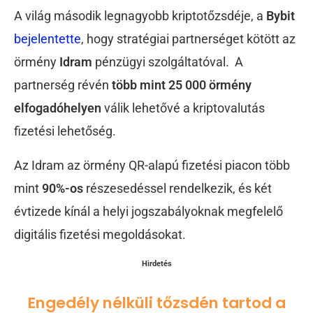
A világ második legnagyobb kriptotőzsdéje, a
Bybit
bejelentette
, hogy stratégiai partnerséget kötött az
örmény
Idram
pénzügyi szolgáltatóval. A
partnerség révén
több mint 25 000 örmény
elfogadóhelyen
válik lehetővé a kriptovalutás
fizetési lehetőség.
Az Idram az örmény QR-alapú fizetési piacon több
mint
90%-os
részesedéssel rendelkezik, és két
évtizede kínál a helyi jogszabályoknak megfelelő
digitális fizetési megoldásokat.
Hirdetés
Engedély nélküli tőzsdén tartod a