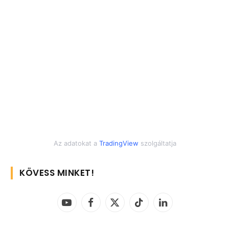
Az adatokat a
TradingView
szolgáltatja
KÖVESS MINKET!
YouTube
Facebook
X
TikTok
LinkedIn
(Twitter)