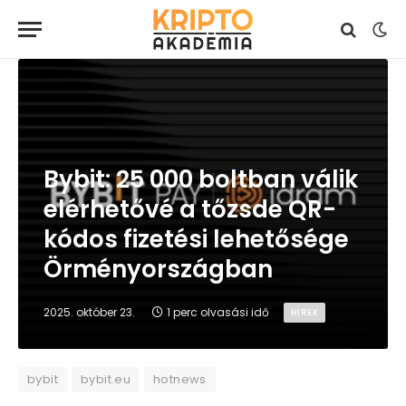
Bybit: 25 000 boltban válik
elérhetővé a tőzsde QR-
kódos fizetési lehetősége
Örményországban
2025. október 23.
1 perc olvasási idő
HÍREK
bybit
bybit.eu
hotnews