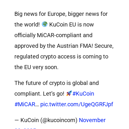
Big news for Europe, bigger news for
the world!
KuCoin EU is now
officially MiCAR-compliant and
approved by the Austrian FMA! Secure,
regulated crypto access is coming to
the EU very soon.
The future of crypto is global and
compliant. Let’s go!
#KuCoin
#MiCAR
…
pic.twitter.com/UgeQGRFJpf
— KuCoin (@kucoincom)
November