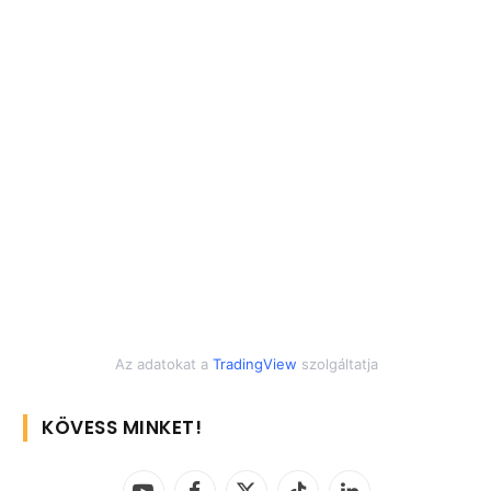
Az adatokat a
TradingView
szolgáltatja
KÖVESS MINKET!