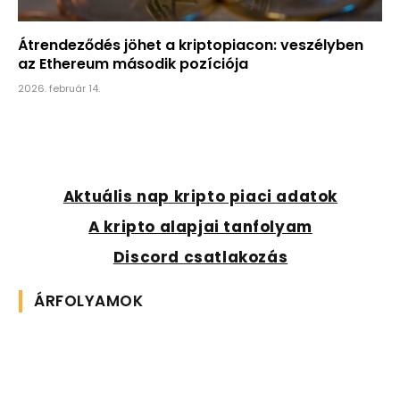
Átrendeződés jöhet a kriptopiacon: veszélyben
az Ethereum második pozíciója
2026. február 14.
Aktuális nap kripto piaci adatok
A kripto alapjai tanfolyam
Discord csatlakozás
ÁRFOLYAMOK