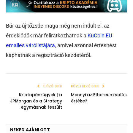
Bár az új tőzsde maga még nem indult el, az
érdeklődők már feliratkozhatnak a
KuCoin EU
emailes várólistájára
, amivel azonnal értesítést
kaphatnak a regisztráció kezdetéről.
ELŐZŐ CIKK
KÖVETKEZŐ CIKK
Kriptopénzügyek | a
Mennyi az Ethereum valós
JPMorgan és a Strategy
értéke?
egymásnak feszült
NEKED AJÁNLOTT