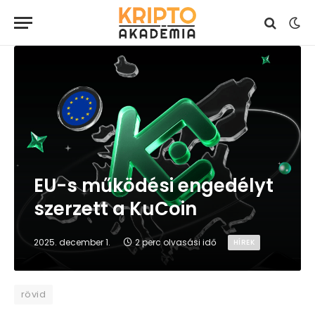
EU-s működési engedélyt
szerzett a KuCoin
2025. december 1.
2 perc olvasási idő
HÍREK
rövid