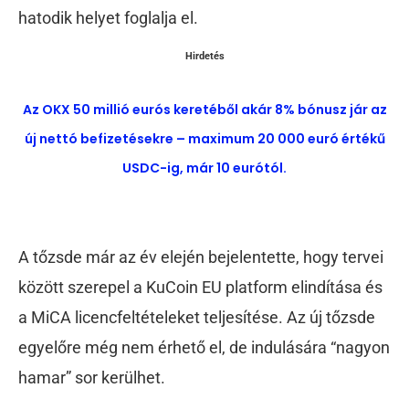
hatodik helyet foglalja el.
Hirdetés
Az OKX 50 millió eurós keretéből akár 8% bónusz jár az
új nettó befizetésekre – maximum 20 000 euró értékű
USDC-ig, már 10 eurótól.
A tőzsde már az év elején bejelentette, hogy tervei
között szerepel a KuCoin EU platform elindítása és
a MiCA licencfeltételeket teljesítése. Az új tőzsde
egyelőre még nem érhető el, de indulására “nagyon
hamar” sor kerülhet.