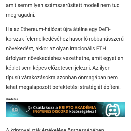
amit semmilyen számszerűsített modell nem tud
megragadni.
Ha az Ethereum-hálózat újra átélne egy DeFi-
korszak felemelkedéséhez hasonló robbanásszerű
növekedést, akkor az olyan irracionális ETH
árfolyam növekedéshez vezethetne, amit egyetlen
képlet sem képes előzetesen jelezni. Az ilyen
típusú várakozásokra azonban önmagában nem
lehet megalapozott befektetési stratégiát építeni.
Hirdetés
A kriptovaluták értékelése összességében