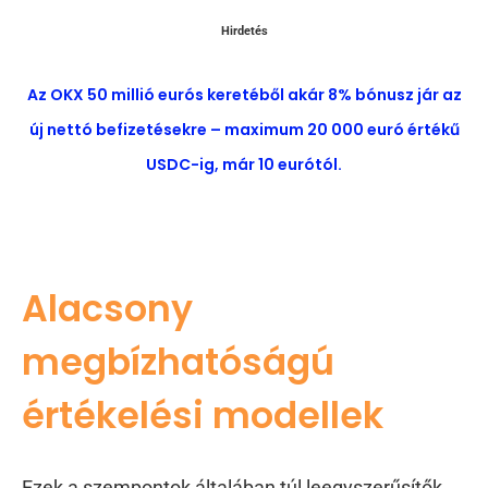
Hirdetés
Az OKX 50 millió eurós keretéből akár 8% bónusz jár az
új nettó befizetésekre – maximum 20 000 euró értékű
USDC-ig, már 10 eurótól.
Alacsony
megbízhatóságú
értékelési modellek
Ezek a szempontok általában túl leegyszerűsítők,