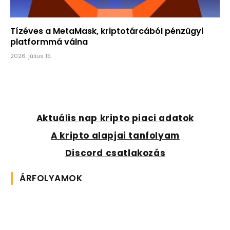
Tízéves a MetaMask, kriptotárcából pénzügyi
platformmá válna
2026. július 15.
Aktuális nap kripto piaci adatok
A kripto alapjai tanfolyam
Discord csatlakozás
ÁRFOLYAMOK