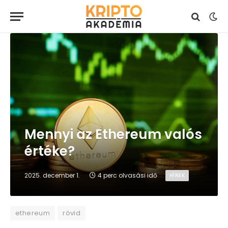
Mennyi az Ethereum valós
értéke?
2025. december 1.
4 perc olvasási idő
HÍREK
ethereum
rövid