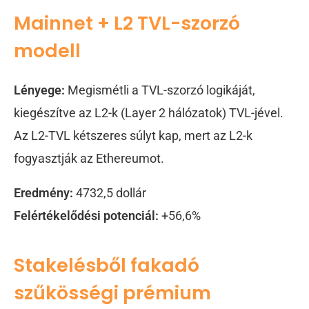
Mainnet + L2 TVL-szorzó
modell
Lényege:
Megismétli a TVL-szorzó logikáját,
kiegészítve az L2-k (Layer 2 hálózatok) TVL-jével.
Az L2-TVL kétszeres súlyt kap, mert az L2-k
fogyasztják az Ethereumot.
Eredmény:
4732,5 dollár
Felértékelődési potenciál:
+56,6%
Stakelésből fakadó
szűkösségi prémium