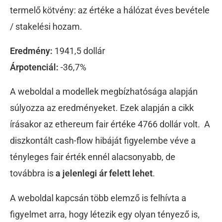
termelő kötvény: az értéke a hálózat éves bevétele
/ stakelési hozam.
Eredmény:
1941,5 dollár
Árpotenciál:
-36,7%
A weboldal a modellek megbízhatósága alapján
súlyozza az eredményeket. Ezek alapján a cikk
írásakor az ethereum fair értéke 4766 dollár volt. A
diszkontált cash-flow hibáját figyelembe véve a
tényleges fair érték ennél alacsonyabb, de
továbbra is
a jelenlegi ár felett lehet
.
A weboldal kapcsán több elemző is felhívta a
figyelmet arra, hogy létezik egy olyan tényező is,