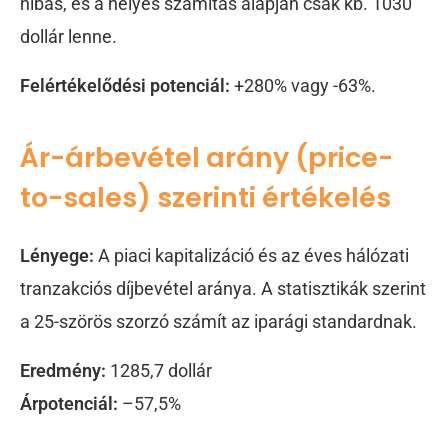
hibás, és a helyes számítás alapján csak kb. 1030
dollár lenne.
Felértékelődési potenciál:
+280% vagy -63%.
Ár-árbevétel arány (price-
to-sales) szerinti értékelés
Lényege:
A piaci kapitalizáció és az éves hálózati
tranzakciós díjbevétel aránya. A statisztikák szerint
a 25-szörös szorzó számít az iparági standardnak.
Eredmény:
1285,7 dollár
Árpotenciál:
–57,5%