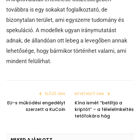
továbbra is egy sokakat foglalkoztató, de
bizonytalan terület, ami egyszerre tudomány és
spekuláció. A modellek ugyan iránymutatást
adnak, de állandóan ott lebeg a levegőben annak
lehetősége, hogy bármikor történhet valami, ami
mindent felülírhat.
ELŐZŐ CIKK
KÖVETKEZŐ CIKK
EU-s működési engedélyt
Kína ismét “betiltja a
szerzett a KuCoin
kriptót” – a félelelmkeltés
tetőfokára hág
NEKED AJÁNLOTT