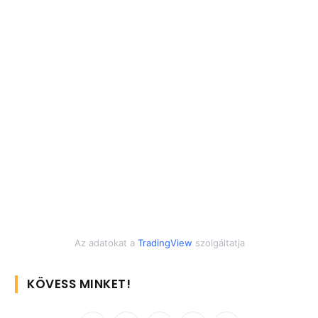
Az adatokat a
TradingView
szolgáltatja
KÖVESS MINKET!