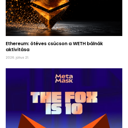
Ethereum: ötéves csúcson a WETH bálnák
aktivitása
2026. július 21.