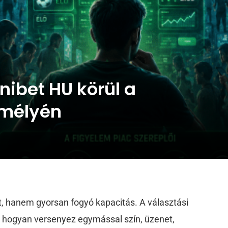
nibet HU körül a
 mélyén
et, hanem gyorsan fogyó kapacitás. A választási
, hogyan versenyez egymással szín, üzenet,