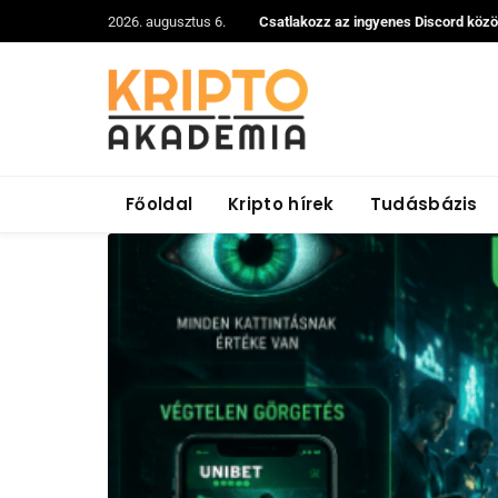
2026. augusztus 6.
Csatlakozz az ingyenes Discord köz
Főoldal
Kripto hírek
Tudásbázis