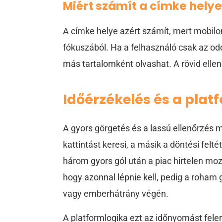
Miért számít a címke hely
A címke helye azért számít, mert mobil
fókuszából. Ha a felhasználó csak az od
más tartalomként olvashat. A rövid elle
Időérzékelés és a plat
A gyors görgetés és a lassú ellenőrzés m
kattintást keresi, a másik a döntési felt
három gyors gól után a piac hirtelen moz
hogy azonnal lépnie kell, pedig a roham 
vagy emberhátrány végén.
A platformlogika ezt az időnyomást fele