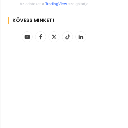
Az adatokat a
TradingView
szolgáltatja
KÖVESS MINKET!
YouTube
Facebook
X
TikTok
LinkedIn
(Twitter)