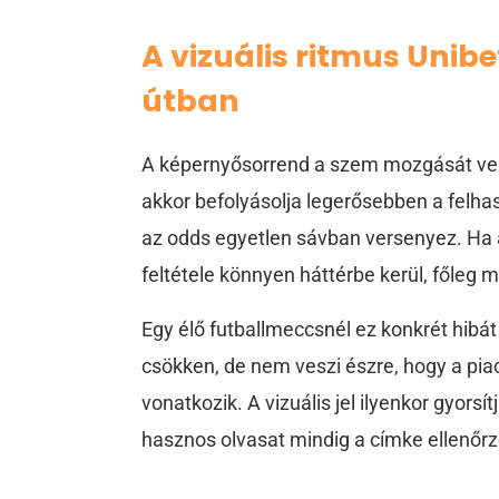
A vizuális ritmus Unibe
útban
A képernyősorrend a szem mozgását vezet
akkor befolyásolja legerősebben a felhas
az odds egyetlen sávban versenyez. Ha a
feltétele könnyen háttérbe kerül, főleg
Egy élő futballmeccsnél ez konkrét hibát
csökken, de nem veszi észre, hogy a pi
vonatkozik. A vizuális jel ilyenkor gyorsít
hasznos olvasat mindig a címke ellenőrz