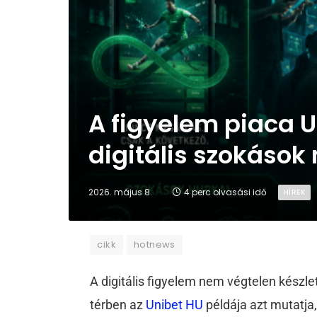
A figyelem piaca U
digitális szokások
2026. május 8.
4 perc olvasási idő
HÍREK
cikk
hotnews
A digitális figyelem nem végtelen készl
térben az
Unibet HU
példája azt mutatja