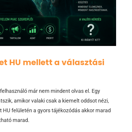
et HU mellett a választási
a felhasználó már nem mindent olvas el. Egy
tszik, amikor valaki csak a kiemelt oddsot nézi,
et HU felületén a gyors tájékozódás akkor marad
átható marad.