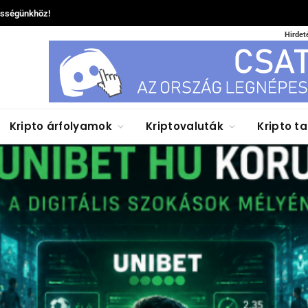
össégünkhöz!
Hirdet
Kripto árfolyamok
Kriptovaluták
Kripto t