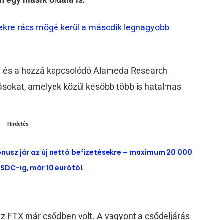
edekre rács mögé kerül a második legnagyobb
de és a hozzá kapcsolódó Alameda Research
ozásokat, amelyek közül később több is hatalmas
Hirdetés
ónusz jár az új nettó befizetésekre – maximum 20 000
SDC-ig, már 10 eurótól.
az FTX már csődben volt. A vagyont a csődeljárás