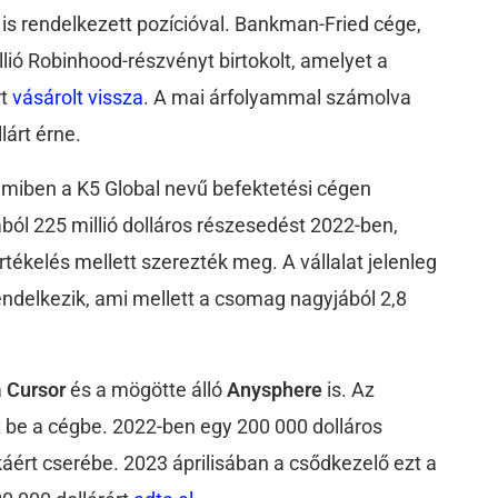
is rendelkezett pozícióval. Bankman-Fried cége,
lió Robinhood-részvényt birtokolt, amelyet a
rt
vásárolt vissza
. A mai árfolyammal számolva
lárt érne.
 amiben
a K5 Global nevű befektetési cégen
ából 225 millió dolláros részesedést 2022-ben,
rtékelés mellett szerezték meg. A vállalat jelenleg
rendelkezik, ami mellett a csomag nagyjából 2,8
a
Cursor
és a mögötte álló
Anysphere
is.
Az
 be a cégbe. 2022-ben egy 200 000 dolláros
ékáért cserébe. 2023 áprilisában a csődkezelő ezt a