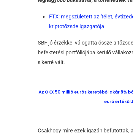
FTX: megszületett az ítélet, évtiz
kriptotőzsde igazgatója
SBF jó érzékkel válogatta össze a tőzs
befektetési portfóliójába kerülő vállak
sikerré vált.
Az OKX 50 millió eurós keretéből akár 8% b
euró értékű U
Csakhogy mire ezek igazán befutottak, 