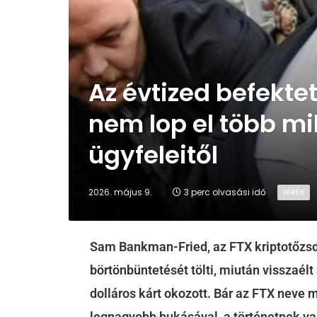
Az évtized befektet
nem lop el több mil
ügyfeleitől
2026. május 9.
3 perc olvasási idő
HÍREK
Sam Bankman-Fried, az FTX kriptotőzsde
börtönbüntetését tölti, miután visszaélt
dolláros kárt okozott. Bár az FTX neve m
legnagyobb bukásával, a történetnek va