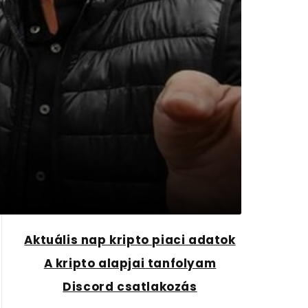
Aktuális nap kripto piaci adatok
A kripto alapjai tanfolyam
Discord csatlakozás