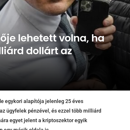
ője lehetett volna, ha
liárd dollárt az
 egykori alapítója jelenleg 25 éves
 az ügyfelek pénzével, és ezzel több milliárd
ára egyet jelent a kriptoszektor egyik
n egy másik oldala is.