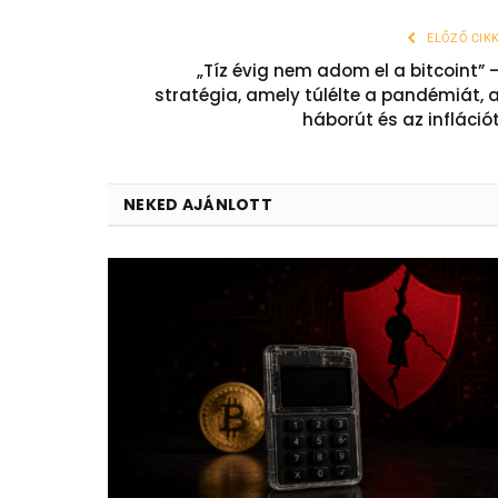
ELŐZŐ CIK
„Tíz évig nem adom el a bitcoint” 
stratégia, amely túlélte a pandémiát, 
háborút és az infláció
NEKED AJÁNLOTT