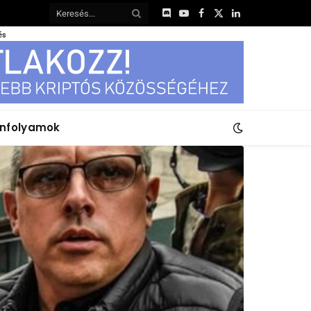
Discord
YouTube
Facebook
X
LinkedIn
(Twitter)
és
anfolyamok