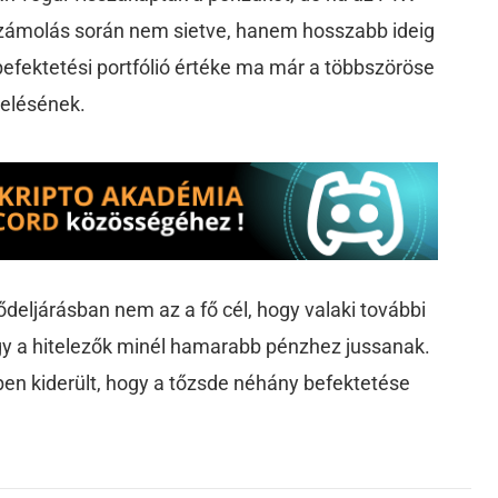
lszámolás során nem sietve, hanem hosszabb ideig
i befektetési portfólió értéke ma már a többszöröse
kelésének.
deljárásban nem az a fő cél, hogy valaki további
y a hitelezők minél hamarabb pénzhez jussanak.
zben kiderült, hogy a tőzsde néhány befektetése