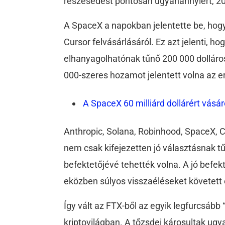
részesedést pontosan ugyanannyiért, 20
A SpaceX a napokban jelentette be, hogy
Cursor felvásárlásáról. Ez azt jelenti, h
elhanyagolhatónak tűnő 200 000 dolláros
000-szeres hozamot jelentett volna az e
A SpaceX 60 milliárd dollárért vásár
Anthropic, Solana, Robinhood, SpaceX, C
nem csak kifejezetten jó választásnak tű
befektetőjévé tehették volna.
A jó befek
eközben súlyos visszaéléseket követett 
Így vált az FTX-ből az egyik legfurcsább “
kriptovilágban.
A tőzsdei károsultak ugy