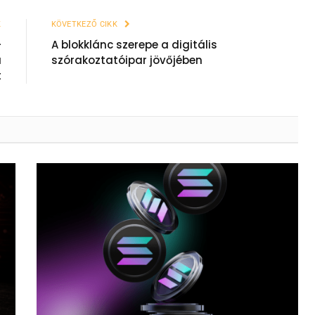
K
KÖVETKEZŐ CIKK
–
A blokklánc szerepe a digitális
a
szórakoztatóipar jövőjében
t