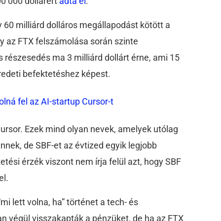
0 000 dollárért
adta el
.
 60 milliárd dolláros megállapodást kötött a
ogy az FTX felszámolása során szinte
 részesedés ma 3 milliárd dollárt érne, ami 15
redeti befektetéshez képest.
olná fel az AI-startup Cursor-t
ursor. Ezek mind olyan nevek, amelyek utólag
nnek, de SBF-et az évtized egyik legjobb
tetési érzék viszont nem írja felül azt, hogy SBF
el.
mi lett volna, ha” történet a tech- és
an végül visszakapták a pénzüket, de ha az FTX