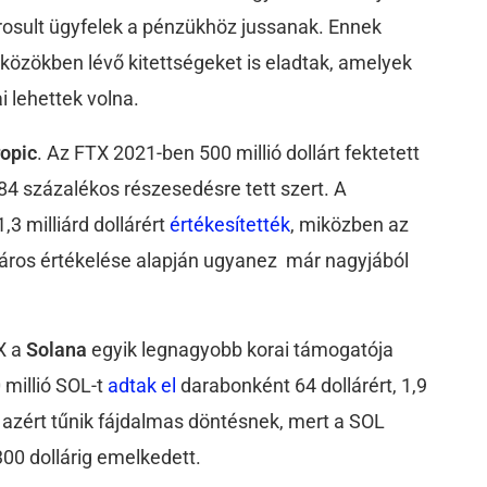
árosult ügyfelek a pénzükhöz jussanak. Ennek
közökben lévő kitettségeket is eladtak, amelyek
i lehettek volna.
opic
. Az FTX 2021-ben 500 millió dollárt fektetett
84 százalékos részesedésre tett szert. A
,3 milliárd dollárért
értékesítették
, miközben az
lláros értékelése alapján ugyanez már nagyjából
TX a
Solana
egyik legnagyobb korai támogatója
0 millió SOL-t
adtak el
darabonként 64 dollárért, 1,9
g azért tűnik fájdalmas döntésnek, mert a SOL
300 dollárig emelkedett.