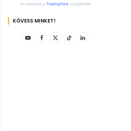
Az adatokat a
TradingView
szolgáltatja
KÖVESS MINKET!
YouTube
Facebook
X
TikTok
LinkedIn
(Twitter)