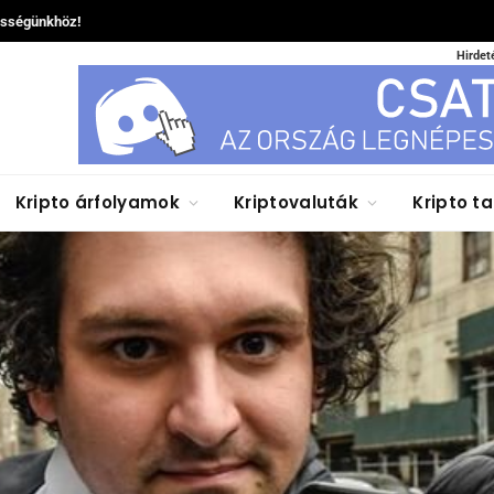
össégünkhöz!
Hirdet
Kripto árfolyamok
Kriptovaluták
Kripto t