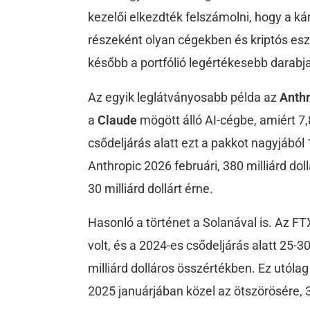
kezelői elkezdték felszámolni, hogy a k
részeként olyan cégekben és kriptós esz
később a portfólió legértékesebb darabja
Az egyik leglátványosabb példa az
Anthr
a
Claude
mögött álló AI-cégbe, amiért 7,
csődeljárás alatt ezt a pakkot nagyjából 1
Anthropic 2026 februári, 380 milliárd do
30 milliárd dollárt érne.
Hasonló a történet a Solanával is. Az F
volt, és a 2024-es csődeljárás alatt 25-3
milliárd dolláros összértékben. Ez utóla
2025 januárjában közel az ötszörösére, 