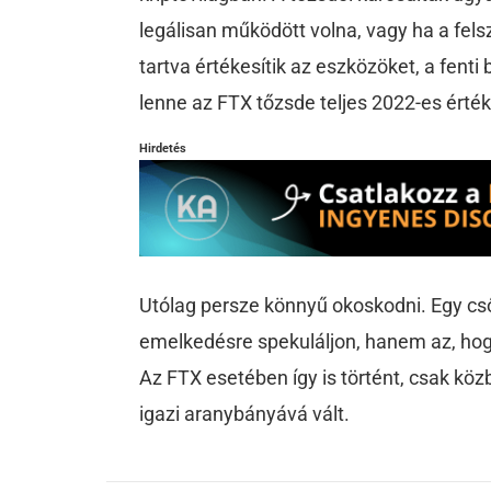
legálisan működött volna, vagy ha a fe
tartva értékesítik az eszközöket, a fent
lenne az FTX tőzsde teljes 2022-es érté
Hirdetés
Utólag persze könnyű okoskodni. Egy cső
emelkedésre spekuláljon, hanem az, hog
Az FTX esetében így is történt, csak kö
igazi aranybányává vált.