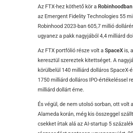
Az FTX-hez köthető kör a
Robinhoodban
az Emergent Fidelity Technologies 55 mil
Robinhood 2023-ban 605,7 millió dolláré
ugyanez a pakk nagyjából 4,4 milliárd dol
Az FTX portfólió része volt a
SpaceX
is,
keresztül szereztek kitettséget. A nagyj
körülbelül 140 milliárd dolláros SpaceX-é
1750 milliárd dolláros IPO-értékeléssel 
milliárd dollárt érne.
És végül, de nem utolsó sorban, ott volt 
Alameda korán, még kis összeggel szállt
csekket írtak alá az AI-startup 5 százal