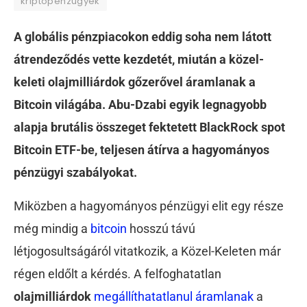
kriptopénzügyek
A globális pénzpiacokon eddig soha nem látott
átrendeződés vette kezdetét, miután a közel-
keleti olajmilliárdok gőzerővel áramlanak a
Bitcoin világába. Abu-Dzabi egyik legnagyobb
alapja brutális összeget fektetett BlackRock spot
Bitcoin ETF-be, teljesen átírva a hagyományos
pénzügyi szabályokat.
Miközben a hagyományos pénzügyi elit egy része
még mindig a
bitcoin
hosszú távú
létjogosultságáról vitatkozik, a Közel-Keleten már
régen eldőlt a kérdés. A felfoghatatlan
olajmilliárdok
megállíthatatlanul áramlanak
a