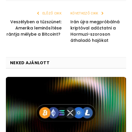
ELŐZŐ CIKK
KÖVETKEZŐ CIKK
Veszélyben a tűzszünet:
Irán újra megpróbálná
Amerika leminősítése
kriptóval adóztatni a
rántja mélybe a Bitcoint?
Hormuzi-szoroson
áthaladó hajókat
NEKED AJÁNLOTT