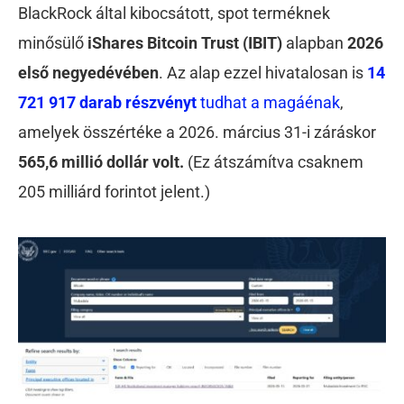
BlackRock által kibocsátott, spot terméknek
minősülő
iShares Bitcoin Trust (IBIT)
alapban
2026
első negyedévében
. Az alap ezzel hivatalosan is
14
721 917 darab részvényt
tudhat a magáénak
,
amelyek összértéke a 2026. március 31-i záráskor
565,6 millió dollár volt.
(Ez átszámítva csaknem
205 milliárd forintot jelent.)