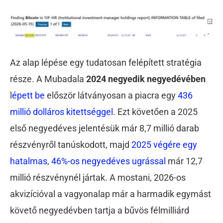
Az alap lépése egy tudatosan felépített stratégia
része. A Mubadala
2024 negyedik negyedévében
l
épett be
először látványosan a piacra egy
436
millió dolláros kitettséggel
. Ezt követően a 2025
első negyedéves jelentésük már 8,7 millió darab
részvényről tanúskodott, majd
2025 végére egy
hatalmas, 46%-os negyedéves ugrással
már 12,7
millió részvénynél jártak. A mostani, 2026-os
akvizícióval a vagyonalap már a harmadik egymást
követő negyedévben tartja a bűvös félmilliárd