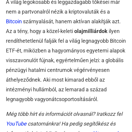
A világ legokosabb és leggazdagabb tőkései már
nem a partvonalról nézik a kriptovaluták és a
Bitcoin
szárnyalását, hanem aktívan alakítják azt.
Az a tény, hogy a közel-keleti
olajmilliárdok
ilyen
rendíthetetlenül falják fel a világ legnagyobb Bitcoin
ETF-ét, miközben a hagyományos egyetemi alapok
visszavonulót fújnak, egyértelműen jelzi: a globális
pénzügyi hatalmi centrumok végérvényesen
áthelyeződnek. Aki most kimarad ebből az
intézményi hullámból, az lemarad a század
legnagyobb vagyonátcsoportosításáról.
Még több hírt és információt olvasnál? Iratkozz fel
YouTube
csatornánkra! Ha pedig segítőkész és