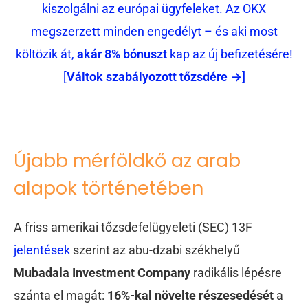
kiszolgálni az európai ügyfeleket. Az OKX
megszerzett minden engedélyt – és aki most
költözik át,
akár 8% bónuszt
kap az új befizetésére!
[
Váltok szabályozott tőzsdére →]
Újabb mérföldkő az arab
alapok történetében
A friss amerikai tőzsdefelügyeleti (SEC) 13F
jelentések
szerint az abu-dzabi székhelyű
Mubadala Investment Company
radikális lépésre
szánta el magát:
16%-kal növelte részesedését
a