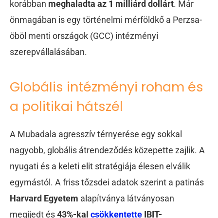
korábban
meghaladta az 1 milliárd dollárt
. Már
önmagában is egy történelmi mérföldkő a Perzsa-
öböl menti országok (GCC) intézményi
szerepvállalásában.
Globális intézményi roham és
a politikai hátszél
A Mubadala agresszív térnyerése egy sokkal
nagyobb, globális átrendeződés közepette zajlik. A
nyugati és a keleti elit stratégiája élesen elválik
egymástól. A friss tőzsdei adatok szerint a patinás
Harvard Egyetem
alapítványa látványosan
megijedt és
43%-kal
csökkentette
IBIT-