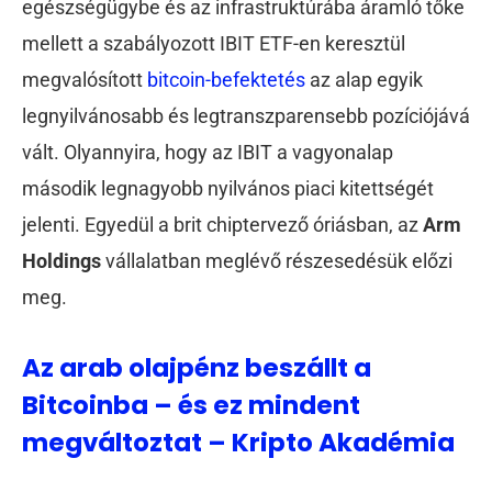
egészségügybe és az infrastruktúrába áramló tőke
mellett a szabályozott IBIT ETF-en keresztül
megvalósított
bitcoin-befektetés
az alap egyik
legnyilvánosabb és legtranszparensebb pozíciójává
vált. Olyannyira, hogy az IBIT a vagyonalap
második legnagyobb nyilvános piaci kitettségét
jelenti. Egyedül a brit chiptervező óriásban, az
Arm
Holdings
vállalatban meglévő részesedésük előzi
meg.
Az arab olajpénz beszállt a
Bitcoinba – és ez mindent
megváltoztat – Kripto Akadémia