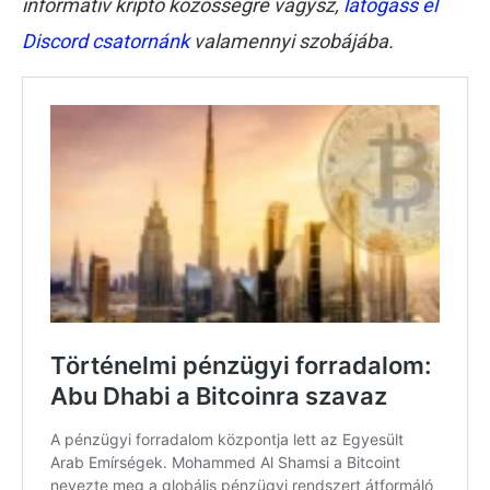
informatív kripto közösségre vágysz,
látogass el
Discord csatornánk
valamennyi szobájába.