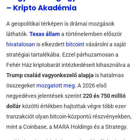
– Kripto Akadémia
A geopolitikai térképen is drámai mozgások
láthatók.
Texas állam
a történelemben először
hivatalosan
is elkezdett
bitcoint
vásárolni a saját
stratégiai tartalékába. Ezzel párhuzamosan a
Fehér Ház kriptobarát intézkedéseit kihasználva a
Trump család vagyonkezelő alapja
is hatalmas
összegeket
mozgatott meg
. A 2026 első
negyedéves jelentések szerint
220 és 750 millió
dollár
közötti értékben hajtottak végre több ezer
tranzakciót olyan bitcoin-központú részvényekben,
mint a Coinbase, a MARA Holdings és a Strategy.