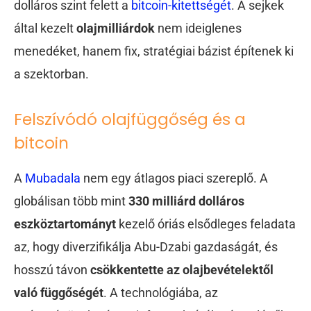
dolláros szint felett a
bitcoin-kitettségét
. A sejkek
által kezelt
olajmilliárdok
nem ideiglenes
menedéket, hanem fix, stratégiai bázist építenek ki
a szektorban.
Felszívódó olajfüggőség és a
bitcoin
A
Mubadala
nem egy átlagos piaci szereplő. A
globálisan több mint
330 milliárd dolláros
eszköztartományt
kezelő óriás elsődleges feladata
az, hogy diverzifikálja Abu-Dzabi gazdaságát, és
hosszú távon
csökkentette az olajbevételektől
való függőségét
. A technológiába, az