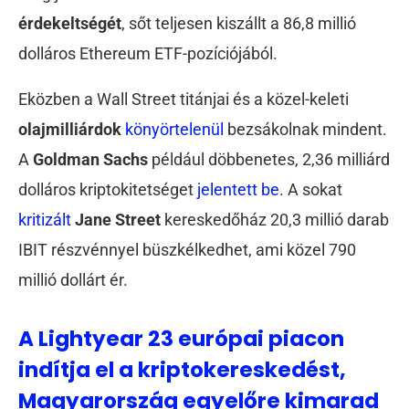
érdekeltségét
, sőt teljesen kiszállt a 86,8 millió
dolláros Ethereum ETF-pozíciójából.
Eközben a Wall Street titánjai és a közel-keleti
olajmilliárdok
könyörtelenül
bezsákolnak mindent.
A
Goldman Sachs
például döbbenetes, 2,36 milliárd
dolláros kriptokitetséget
jelentett be
. A sokat
kritizált
Jane Street
kereskedőház 20,3 millió darab
IBIT részvénnyel büszkélkedhet, ami közel 790
millió dollárt ér.
A Lightyear 23 európai piacon
indítja el a kriptokereskedést,
Magyarország egyelőre kimarad