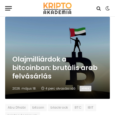
Olajmilliárdok a
bitcoinban: brutális arab
felvásárlás
2026. május 18.
4 perc olvasási idő
HÍREK
Abu Dhabi
bitcoin
blackrock
BTC
IBIT