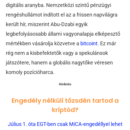
digitális aranyba. Nemzetközi szintű pénzügyi
rengéshullámot indított el az a frissen napvilágra
került hír, miszerint Abu-Dzabi egyik
legbefolyásosabb állami vagyonalapja elképesztő
mértékben vásárolja közvetve a
bitcoint
. Ez már
rég nem a kisbefektetők vagy a spekulánsok
játszótere, hanem a globális nagytőke véresen
komoly pozícióharca.
Hirdetés
Engedély nélküli tőzsdén tartod a
kriptód?
Július 1. óta EGT-ben csak MiCA-engedéllyel lehet