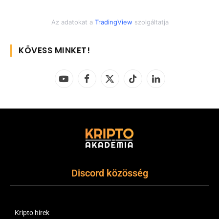
Az adatokat a
TradingView
szolgáltatja
KÖVESS MINKET!
YouTube
Facebook
X
TikTok
LinkedIn
(Twitter)
Discord közösség
Kripto hírek