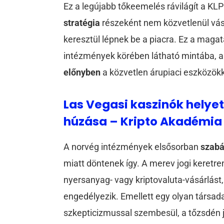
Ez a legújabb tőkeemelés rávilágít a KL
stratégia
részeként nem közvetlenül vá
keresztül lépnek be a piacra. Ez a magat
intézmények körében látható mintába, 
előnyben
a közvetlen árupiaci eszközök
Las Vegasi kaszinók helyet
húzása – Kripto Akadémia
A norvég intézmények elsősorban
szabá
miatt döntenek így. A merev jogi keret
nyersanyag- vagy kriptovaluta-vásárlást
engedélyezik. Emellett egy olyan társa
szkepticizmussal szembesül, a tőzsdén j