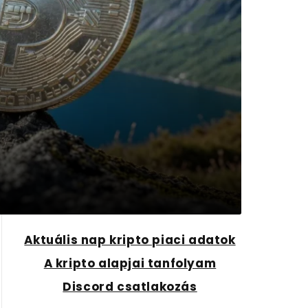
Aktuális nap kripto piaci adatok
A kripto alapjai tanfolyam
Discord csatlakozás