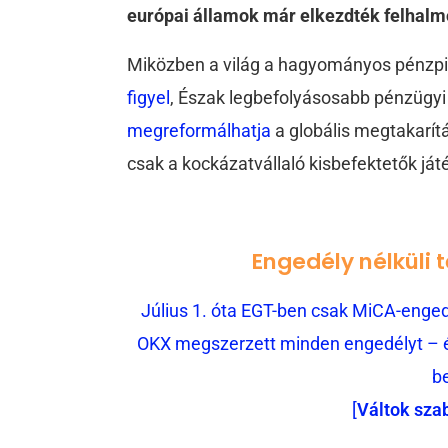
európai államok már elkezdték felhalmo
Miközben a világ a hagyományos pénzpi
figyel
, Észak legbefolyásosabb pénzügyi 
megreformálhatja
a globális megtakarít
csak a kockázatvállaló kisbefektetők ját
Engedély nélküli 
Július 1. óta EGT-ben csak MiCA-engedé
OKX megszerzett minden engedélyt – és
b
[
Váltok sza