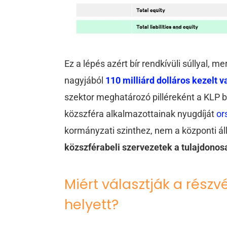
Ez a lépés azért bír rendkívüli súllyal, m
nagyjából
110 milliárd dolláros kezelt 
szektor meghatározó pilléreként a KLP b
közszféra alkalmazottainak nyugdíját
or
kormányzati szinthez, nem a központi 
közszférabeli szervezetek a tulajdonos
Miért választják a rész
helyett?