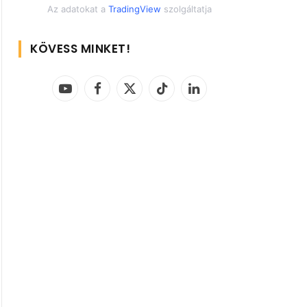
Az adatokat a
TradingView
szolgáltatja
KÖVESS MINKET!
YouTube
Facebook
X
TikTok
LinkedIn
(Twitter)