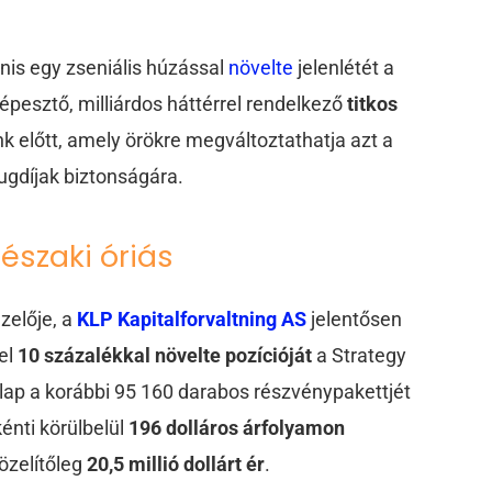
nis egy zseniális húzással
növelte
jelenlétét a
képesztő, milliárdos háttérrel rendelkező
titkos
k előtt, amely örökre megváltoztathatja azt a
ugdíjak biztonságára.
 északi óriás
zelője, a
KLP Kapitalforvaltning AS
jelentősen
zel
10 százalékkal növelte pozícióját
a Strategy
lap a korábbi 95 160 darabos részvénypakettjét
énti körülbelül
196 dolláros árfolyamon
özelítőleg
20,5 millió dollárt ér
.