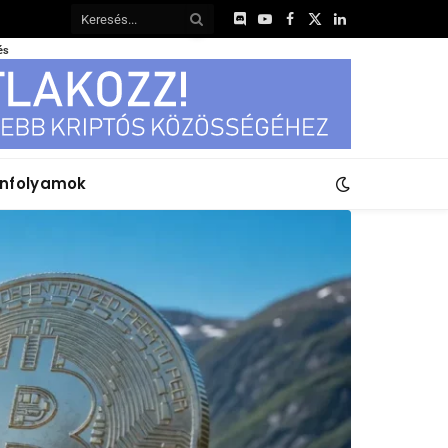
Discord
YouTube
Facebook
X
LinkedIn
(Twitter)
és
anfolyamok