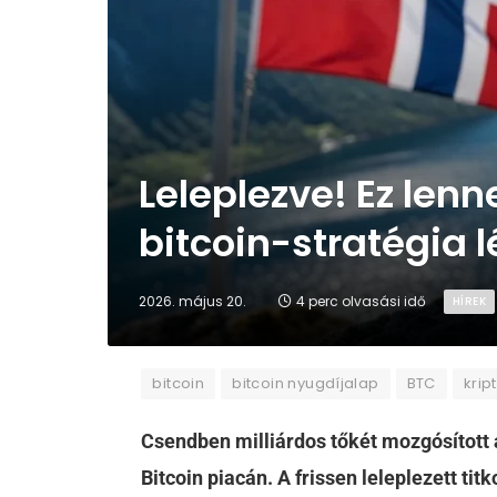
Leleplezve! Ez lenn
bitcoin-stratégia 
2026. május 20.
4 perc olvasási idő
HÍREK
bitcoin
bitcoin nyugdíjalap
BTC
kri
Csendben milliárdos tőkét mozgósított 
Bitcoin piacán. A frissen leleplezett tit