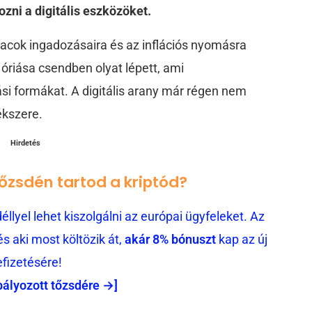
zni a digitális eszközöket.
acok ingadozásaira és az inflációs nyomásra
óriása csendben olyat lépett, ami
ási formákat. A digitális arany már régen nem
ékszere.
Hirdetés
tőzsdén tartod a kriptód?
llyel lehet kiszolgálni az európai ügyfeleket. Az
 aki most költözik át,
akár 8% bónuszt
kap az új
efizetésére!
bályozott tőzsdére →]