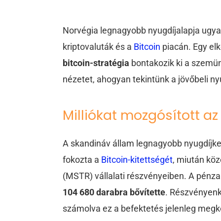
Norvégia legnagyobb nyugdíjalapja ugya
kriptovaluták és a
Bitcoin
piacán. Egy el
bitcoin-stratégia
bontakozik ki a szemün
nézetet, ahogyan tekintünk a jövőbeli ny
Milliókat mozgósított az
A skandináv állam legnagyobb nyugdíjke
fokozta a
Bitcoin-kitettségét
, miután kö
(MSTR) vállalati részvényeiben. A pénza
104 680 darabra bővítette
. Részvényenk
számolva ez a befektetés jelenleg megk