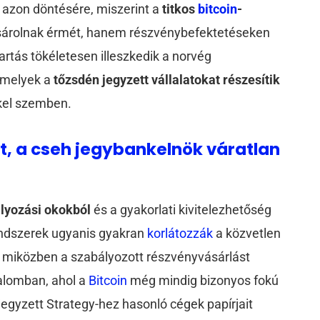
P azon döntésére, miszerint a
titkos
bitcoin
-
sárolnak érmét, hanem részvénybefektetéseken
artás tökéletesen illeszkedik a norvég
amelyek a
tőzsdén jegyzett vállalatokat részesítik
kel szemben.
t, a cseh jegybankelnök váratlan
lyozási okokból
és a gyakorlati kivitelezhetőség
rendszerek ugyanis gyakran
korlátozzák
a közvetlen
, miközben a szabályozott részvényvásárlást
dalomban, ahol a
Bitcoin
még mindig bizonyos fokú
egyzett Strategy-hez hasonló cégek papírjait