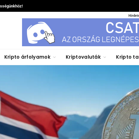
össégünkhöz!
Hirdet
Kripto árfolyamok
Kriptovaluták
Kripto t