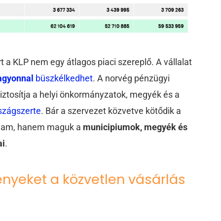
ert a KLP nem egy átlagos piaci szereplő. A vállalat
vagyonnal
büszkélkedhet
. A norvég pénzügyi
iztosítja a helyi önkormányzatok, megyék és a
szágszerte
. Bár a szervezet közvetve kötődik a
állam, hanem maguk a
municipiumok, megyék és
ai
.
vényeket a közvetlen vásárlás