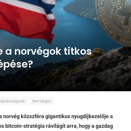
e a norvégok titkos
lépése?
ptopénzügyek
Norvégia
a norvég közszféra gigantikus nyugdíjkezelője a
kos bitcoin-stratégia rávilágít arra, hogy a gazdag