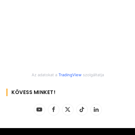
Az adatokat a
TradingView
szolgáltatja
KÖVESS MINKET!
YouTube
Facebook
X
TikTok
LinkedIn
(Twitter)