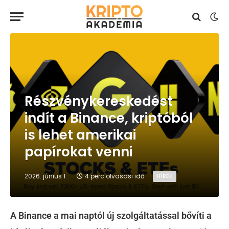
Részvénykereskedést
indít a Binance, kriptóból
is lehet amerikai
papírokat venni
2026. június 1.
4 perc olvasási idő
HÍREK
A Binance a mai naptól új szolgáltatással bővíti a