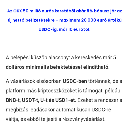
Az OKX 50 millió eurós keretéből akár 8% bónusz jár az
új nettó befizetésekre – maximum 20 000 euró értékű
USDC-ig, már 10 eurótól.
A belépési küszöb alacsony: a kereskedés már
5
dolláros minimális befektetéssel elindítható
.
A vásárlások elsősorban
USDC-ben
történnek, de a
platform más kriptoeszközöket is támogat, például
BNB-t, USDT-t, U-t és USD1-et
. Ezeket a rendszer a
megbízás leadásakor automatikusan USDC-re
váltja, és ebből teljesíti a részvényvásárlást.