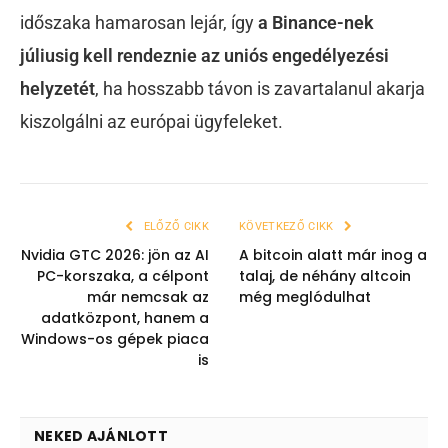
időszaka hamarosan lejár, így
a Binance-nek
júliusig kell rendeznie az uniós engedélyezési
helyzetét
, ha hosszabb távon is zavartalanul akarja
kiszolgálni az európai ügyfeleket.
ELŐZŐ CIKK
KÖVETKEZŐ CIKK
Nvidia GTC 2026: jön az AI
A bitcoin alatt már inog a
PC-korszaka, a célpont
talaj, de néhány altcoin
már nemcsak az
még meglódulhat
adatközpont, hanem a
Windows-os gépek piaca
is
NEKED AJÁNLOTT