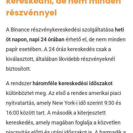
kereskedni, de nem minden
részvénnyel
A Binance részvénykereskedési szolgáltatása
heti
öt napon, napi 24 órában
érhető el, de nem minden
papír esetében. A 24 órás kereskedés csak a
kiválasztott, általában likvidebb részvényeknél
biztosított.
A rendszer
háromféle kereskedési időszakot
különböztet meg. Az első a rendes amerikai piaci
nyitvatartás, amely New York-i idő szerint 9:30 és
16:00 között tart. A második a kiterjesztett
kereskedés, amely magában foglalja a közvetlen
piacnyitás előtti és utáni időszakot is. A harmadik a