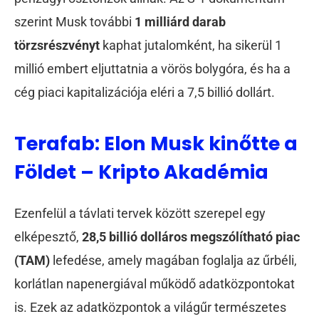
szerint Musk további
1 milliárd darab
törzsrészvényt
kaphat jutalomként, ha sikerül 1
millió embert eljuttatnia a vörös bolygóra, és ha a
cég piaci kapitalizációja eléri a 7,5 billió dollárt.
Terafab: Elon Musk kinőtte a
Földet – Kripto Akadémia
Ezenfelül a távlati tervek között szerepel egy
elképesztő,
28,5 billió dolláros megszólítható piac
(TAM)
lefedése, amely magában foglalja az űrbéli,
korlátlan napenergiával működő adatközpontokat
is. Ezek az adatközpontok a világűr természetes