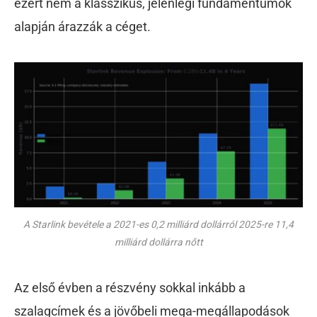
ezért nem a klasszikus, jelenlegi fundamentumok
alapján árazzák a céget.
A Starlink bevétele a 2021-es 0,2 milliárd dollárról 2025-re 11,4
milliárd dollárra nőtt
Az első évben a részvény sokkal inkább a
szalagcímek és a jövőbeli mega-megállapodások