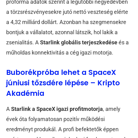
proforma adatok szerint a legutóbbi negyedévben
a törzsrészvényesekre jutó nettó veszteség elérte
a 4,32 milliárd dollárt. Azonban ha szegmensekre
bontjuk a vállalatot, azonnal látszik, hol lakik a
zsenialitás. A
Starlink globális terjeszkedése
és a
műholdas konnektivitás a cég igazi motorja.
Buborékpróba lehet a SpaceX
júniusi tőzsdére lépése – Kripto
Akadémia
A
Starlink a SpaceX igazi profitmotorja
, amely
évek óta folyamatosan pozitív működési
eredményt produkál. A profi befektetők éppen