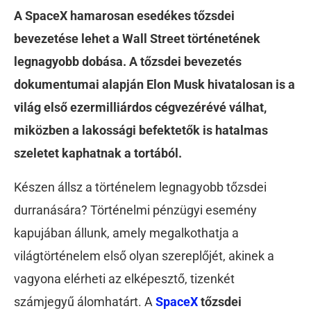
A SpaceX hamarosan esedékes tőzsdei
bevezetése lehet a Wall Street történetének
legnagyobb dobása. A tőzsdei bevezetés
dokumentumai alapján Elon Musk hivatalosan is a
világ első ezermilliárdos cégvezérévé válhat,
miközben a lakossági befektetők is hatalmas
szeletet kaphatnak a tortából.
Készen állsz a történelem legnagyobb tőzsdei
durranására? Történelmi pénzügyi esemény
kapujában állunk, amely megalkothatja a
világtörténelem első olyan szereplőjét, akinek a
vagyona elérheti az elképesztő, tizenkét
számjegyű álomhatárt. A
SpaceX
tőzsdei