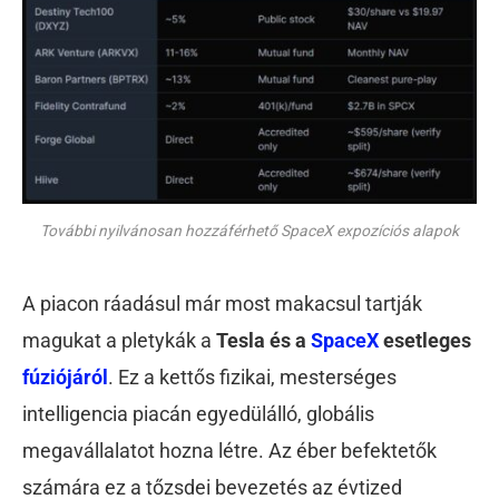
További nyilvánosan hozzáférhető SpaceX expozíciós alapok
A piacon ráadásul már most makacsul tartják
magukat a pletykák a
Tesla és a
SpaceX
esetleges
fúziójáról
. Ez a kettős fizikai, mesterséges
intelligencia piacán egyedülálló, globális
megavállalatot hozna létre. Az éber befektetők
számára ez a tőzsdei bevezetés az évtized