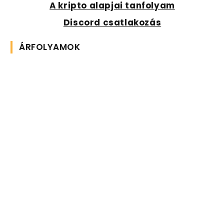
A kripto alapjai tanfolyam
Discord csatlakozás
ÁRFOLYAMOK