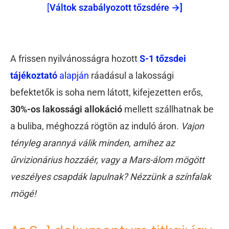
[
Váltok szabályozott tőzsdére →]
A frissen nyilvánosságra hozott
S-1 tőzsdei
tájékoztató
alapján
ráadásul a lakossági
befektetők is soha nem látott, kifejezetten erős,
30%-os lakossági allokáció
mellett szállhatnak be
a buliba, méghozzá rögtön az induló áron.
Vajon
tényleg arannyá válik minden, amihez az
űrvizionárius hozzáér, vagy a Mars-álom mögött
veszélyes csapdák lapulnak? Nézzünk a színfalak
mögé!