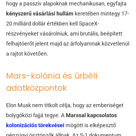
hogy a passzív alapoknak mechanikusan, egyfajta
kényszerű vásárlási hullám
keretében mintegy 17-
20 milliárd dollár értékben kell SpaceX-
részvényeket vásárolniuk, ami brutális, beépített
felhajtóerőt jelent majd az árfolyamnak közvetlenül
a rajtot követően.
Mars-kolónia és űrbéli
adatközpontok
Elon Musk nem titkolt célja, hogy az emberiséget
bolygóközi fajjá tegye. A
Marssal kapcsolatos
kolonizációs törekvései
mögött is elképesztő
pénzügyi ösztönzők állnak. Az S-1 dokumentum