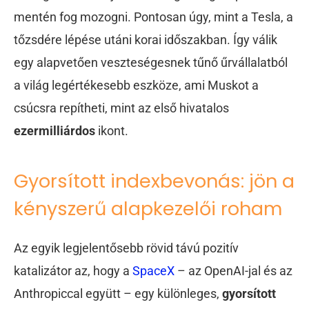
mentén fog mozogni. Pontosan úgy, mint a Tesla, a
tőzsdére lépése utáni korai időszakban. Így válik
egy alapvetően veszteségesnek tűnő űrvállalatból
a világ legértékesebb eszköze, ami Muskot a
csúcsra repítheti, mint az első hivatalos
ezermilliárdos
ikont.
Gyorsított indexbevonás: jön a
kényszerű alapkezelői roham
Az egyik legjelentősebb rövid távú pozitív
katalizátor az, hogy a
SpaceX
– az OpenAI-jal és az
Anthropiccal együtt – egy különleges,
gyorsított