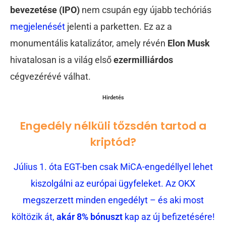
bevezetése (IPO)
nem csupán egy újabb techóriás
megjelenését
jelenti a parketten. Ez az a
monumentális katalizátor, amely révén
Elon Musk
hivatalosan is a világ első
ezermilliárdos
cégvezérévé válhat.
Hirdetés
Engedély nélküli tőzsdén tartod a
kriptód?
Július 1. óta EGT-ben csak MiCA-engedéllyel lehet
kiszolgálni az európai ügyfeleket. Az OKX
megszerzett minden engedélyt – és aki most
költözik át,
akár 8% bónuszt
kap az új befizetésére!