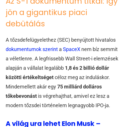
Az S-1 dokumentum titkai: így
jön a gigantikus piaci
debütálás
A tőzsdefelügyelethez (SEC) benyújtott hivatalos
dokumentumok szerint
a
SpaceX
nem bíz semmit
a véletlenre. A legfrissebb Wall Street-i elemzések
alapján a vállalat legalább
1,8 és 2 billió dollár
közötti értékeltséget
céloz meg az induláskor.
Mindemellett akár egy
75 milliárd dolláros
tőkebevonást
is végrehajthat, amivel ez lesz a
modern tőzsdei történelem legnagyobb IPO-ja.
A világ ura lehet Elon Musk –