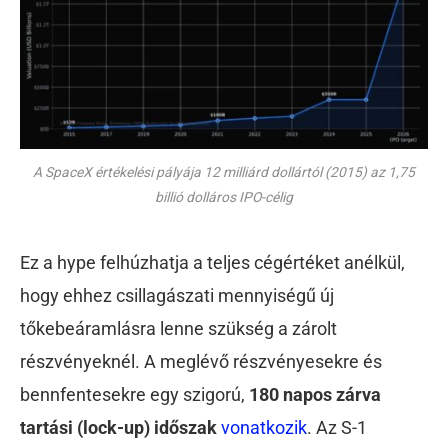
A SpaceX értékelési pályája 12 milliárd dollártól (2015) az 1,75
billió dolláros IPO-célig
Ez a hype felhúzhatja a teljes cégértéket anélkül,
hogy ehhez csillagászati mennyiségű új
tőkebeáramlásra lenne szükség a zárolt
részvényeknél. A meglévő részvényesekre és
bennfentesekre egy szigorú,
180 napos zárva
tartási (lock-up) időszak
vonatkozik
. Az S-1