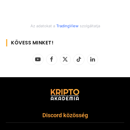
Az adatokat a
TradingView
szolgáltatja
KÖVESS MINKET!
YouTube
Facebook
X
TikTok
LinkedIn
(Twitter)
Discord közösség