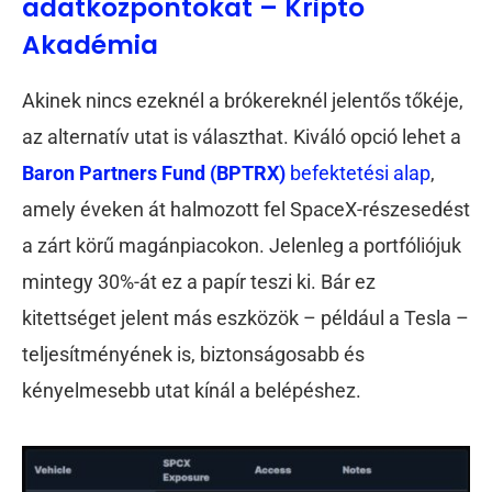
adatközpontokat – Kripto
Akadémia
Akinek nincs ezeknél a brókereknél jelentős tőkéje,
az alternatív utat is választhat. Kiváló opció lehet a
Baron Partners Fund (BPTRX)
befektetési alap
,
amely éveken át halmozott fel SpaceX-részesedést
a zárt körű magánpiacokon. Jelenleg a portfóliójuk
mintegy 30%-át ez a papír teszi ki. Bár ez
kitettséget jelent más eszközök – például a Tesla –
teljesítményének is, biztonságosabb és
kényelmesebb utat kínál a belépéshez.