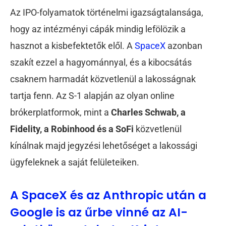
Az IPO-folyamatok történelmi igazságtalansága,
hogy az intézményi cápák mindig lefölözik a
hasznot a kisbefektetők elől. A
SpaceX
azonban
szakít ezzel a hagyománnyal, és a kibocsátás
csaknem harmadát közvetlenül a lakosságnak
tartja fenn. Az S-1 alapján az olyan online
brókerplatformok, mint a
Charles Schwab, a
Fidelity, a Robinhood és a SoFi
közvetlenül
kínálnak majd jegyzési lehetőséget a lakossági
ügyfeleknek a saját felületeiken.
A SpaceX és az Anthropic után a
Google is az űrbe vinné az AI-