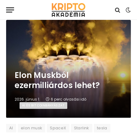
Elon Muskból
ezermilliárdos lehet?
2026. június 1.
6 perc olvasási idő
AI ÉS BITCOINBÁNYÁSZAT
AI
elon musk
SpaceX
Starlink
tesla