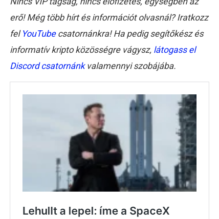
Nincs VIP tagság, nincs előfizetés, egységben az
erő! Még több hírt és információt olvasnál? Iratkozz
fel
YouTube
csatornánkra! Ha pedig segítőkész és
informatív kripto közösségre vágysz,
látogass el
Discord csatornánk
valamennyi szobájába.