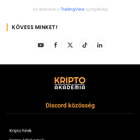
Az adatokat a
TradingView
szolgáltatja
KÖVESS MINKET!
YouTube
Facebook
X
TikTok
LinkedIn
(Twitter)
Discord közösség
Kripto hírek