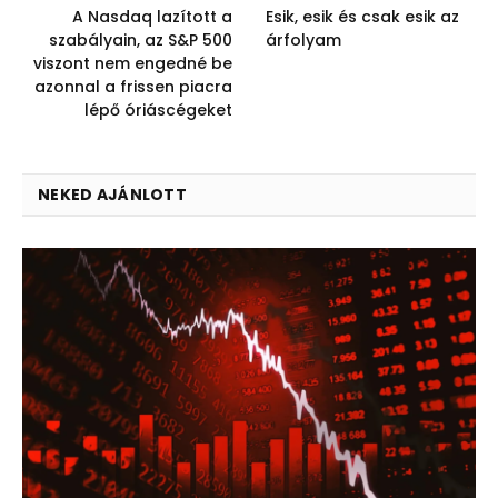
A Nasdaq lazított a
Esik, esik és csak esik az
szabályain, az S&P 500
árfolyam
viszont nem engedné be
azonnal a frissen piacra
lépő óriáscégeket
NEKED AJÁNLOTT