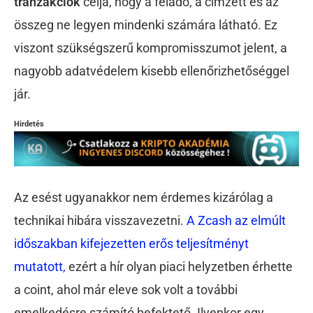
tranzakciók
célja, hogy a feladó, a címzett és az
összeg ne legyen mindenki számára látható. Ez
viszont szükségszerű kompromisszumot jelent, a
nagyobb adatvédelem kisebb ellenőrizhetőséggel
jár.
Hirdetés
Az esést ugyanakkor nem érdemes kizárólag a
technikai hibára visszavezetni.
A Zcash az elmúlt
időszakban kifejezetten erős teljesítményt
mutatott,
ezért a hír olyan piaci helyzetben érhette
a coint, ahol már eleve sok volt a további
emelkedésre számító befektető. Ilyenkor egy