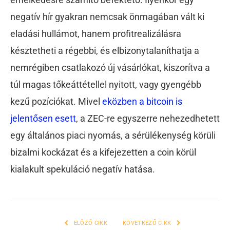
negatív hír gyakran nemcsak önmagában vált ki
eladási hullámot, hanem profitrealizálásra
késztetheti a régebbi, és elbizonytalaníthatja a
nemrégiben csatlakozó új vásárlókat, kiszorítva a
túl magas tőkeáttétellel nyitott, vagy gyengébb
kezű pozíciókat. Mivel
eközben a bitcoin is
jelentősen esett
, a ZEC-re egyszerre nehezedhetett
egy általános piaci nyomás, a sérülékenység körüli
bizalmi kockázat és a kifejezetten a coin körül
kialakult spekuláció negatív hatása.
ELŐZŐ CIKK
KÖVETKEZŐ CIKK