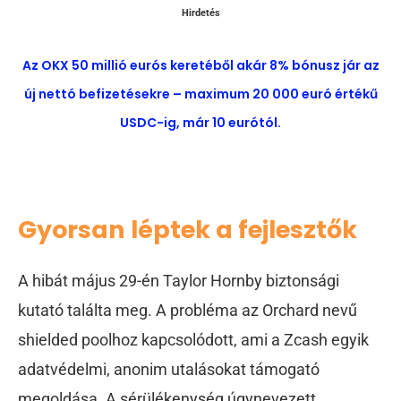
Hirdetés
Az OKX 50 millió eurós keretéből akár 8% bónusz jár az
új nettó befizetésekre – maximum 20 000 euró értékű
USDC-ig, már 10 eurótól.
Gyorsan léptek a fejlesztők
A hibát május 29-én Taylor Hornby biztonsági
kutató találta meg. A probléma az Orchard nevű
shielded poolhoz kapcsolódott, ami a Zcash egyik
adatvédelmi, anonim utalásokat támogató
megoldása. A sérülékenység úgynevezett