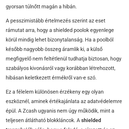
gyorsan túlnőtt magán a hibán.
A pesszimistább értelmezés szerint az eset
rámutat arra, hogy a shielded poolok egyenlege
körül mindig lehet bizonytalanság. Ha a poolból
később nagyobb összeg áramlik ki, a külső
megfigyelő nem feltétlenül tudhatja biztosan, hogy
szabályos kivonásról vagy korábban létrehozott,
hibásan keletkezett érmékről van-e szó.
Ez a félelem különösen érzékeny egy olyan
eszköznél, aminek értékajánlata az adatvédelemre
épül. A Zcash ugyanis nem úgy működik, mint a
teljesen átlátható blokkláncok. A
shielded