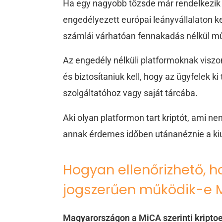
Ha egy nagyobb tőzsde már rendelkezik 
engedélyezett európai leányvállalaton ke
számlái várhatóan fennakadás nélkül 
Az engedély nélküli platformoknak viszont
és biztosítaniuk kell, hogy az ügyfelek k
szolgáltatóhoz vagy saját tárcába.
Aki olyan platformon tart kriptót, ami ne
annak érdemes időben utánanéznie a kiu
Hogyan ellenőrizhető, h
jogszerűen működik-e
Magyarországon a MiCA szerinti kripto