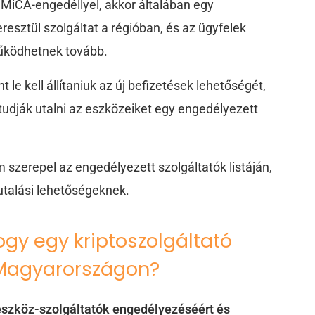
MiCA-engedéllyel, akkor általában egy
resztül szolgáltat a régióban, és az ügyfelek
működhetnek tovább.
 le kell állítaniuk az új befizetések lehetőségét,
i tudják utalni az eszközeiket egy engedélyezett
m szerepel az engedélyezett szolgáltatók listáján,
talási lehetőségeknek.
ogy egy kriptoszolgáltató
 Magyarországon?
eszköz-szolgáltatók engedélyezéséért és