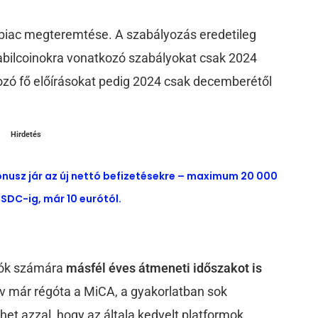
opiac megteremtése. A szabályozás eredetileg
tabilcoinokra vonatkozó szabályokat csak 2024
kozó fő előírásokat pedig 2024 csak decemberétől
Hirdetés
ónusz jár az új nettó befizetésekre – maximum 20 000
SDC-ig, már 10 eurótól.
atók számára
másfél éves átmeneti időszakot is
tív már régóta a MiCA, a gyakorlatban sok
het azzal, hogy az általa kedvelt platformok