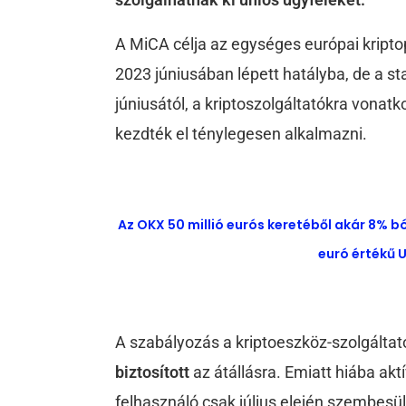
A MiCA célja az egységes európai kript
2023 júniusában lépett hatályba, de a s
júniusától, a kriptoszolgáltatókra vonat
kezdték el ténylegesen alkalmazni.
Az OKX 50 millió eurós keretéből akár 8% b
euró értékű U
A szabályozás a kriptoeszköz-szolgált
biztosított
az átállásra. Emiatt hiába ak
felhasználó csak július elején szembesül