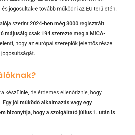
 és jogosultak-e tovább működni az EU területén.
alója szerint
2024-ben még 3000 regisztrált
26 májusáig csak 194 szerezte meg a MiCA-
jelenti, hogy az európai szereplők jelentős része
i jogosultságát.
nálóknak?
ra készülnie, de érdemes ellenőriznie, hogy
n.
Egy jól működő alkalmazás vagy egy
bizonyítja, hogy a szolgáltató július 1. után is