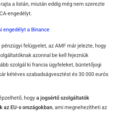
rajta a listán, miután eddig még nem szerezte
CA-engedélyt.
i engedélyt a Binance
a pénzügyi felügyelet, az AMF már jelezte, hogy
szolgáltatóknak azonnal be kell fejezniük
bb szolgál ki francia ügyfeleket, büntetőjogi
kár kétéves szabadságvesztést és 30 000 eurós
képzelhető, hogy
a jogsértő szolgáltatók
ják az EU-s országokban
, ami megnehezítheti az