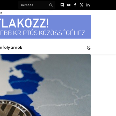
Discord
YouTube
Facebook
X
LinkedIn
(Twitter)
és
anfolyamok