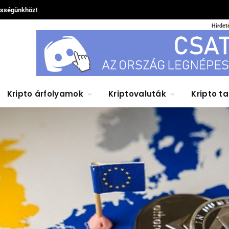
össégünkhöz!
Hirdet
Kripto árfolyamok
Kriptovaluták
Kripto t