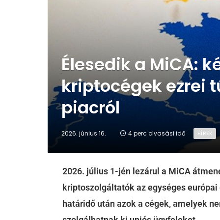
Élesedik a MiCA: k
kriptocégek ezrei 
piacról
2026. június 16.
4 perc olvasási idő
HÍREK
2026. július 1-jén lezárul a MiCA átmene
kriptoszolgáltatók az egységes európai
határidő után azok a cégek, amelyek 
szolgálhatnak ki uniós ügyfeleket.