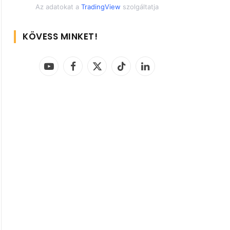
Az adatokat a
TradingView
szolgáltatja
KÖVESS MINKET!
YouTube
Facebook
X
TikTok
LinkedIn
(Twitter)