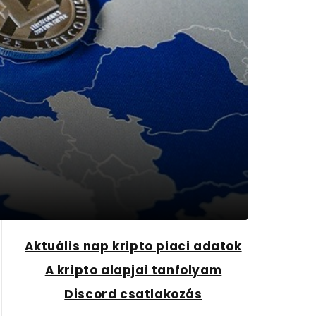
Aktuális nap kripto piaci adatok
A kripto alapjai tanfolyam
Discord csatlakozás