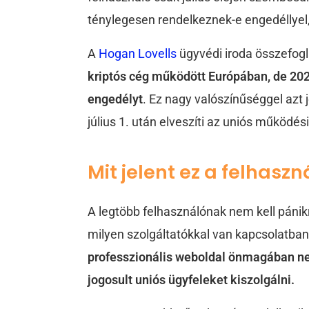
ténylegesen rendelkeznek-e engedéllyel,
A
Hogan Lovells
ügyvédi iroda összefogl
kriptós cég működött Európában, de 20
engedélyt
. Ez nagy valószínűséggel azt 
július 1. után elveszíti az uniós működés
Mit jelent ez a felhasz
A legtöbb felhasználónak nem kell pánik
milyen szolgáltatókkal van kapcsolatba
professzionális weboldal önmagában nem 
jogosult uniós ügyfeleket kiszolgálni.