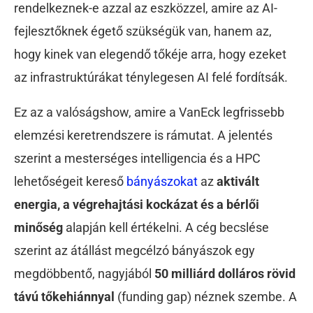
rendelkeznek-e azzal az eszközzel, amire az AI-
fejlesztőknek égető szükségük van, hanem az,
hogy kinek van elegendő tőkéje arra, hogy ezeket
az infrastruktúrákat ténylegesen AI felé fordítsák.
Ez az a valóságshow, amire a VanEck legfrissebb
elemzési keretrendszere is rámutat. A jelentés
szerint a mesterséges intelligencia és a HPC
lehetőségeit kereső
bányászokat
az
aktivált
energia, a végrehajtási kockázat és a bérlői
minőség
alapján kell értékelni. A cég becslése
szerint az átállást megcélzó bányászok egy
megdöbbentő, nagyjából
50 milliárd dolláros rövid
távú tőkehiánnyal
(funding gap) néznek szembe. A