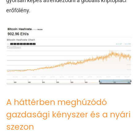
gyorsan képes átrendeződni a globális kriptopiaci
erőfölény.
A háttérben meghúzódó
gazdasági kényszer és a nyári
szezon