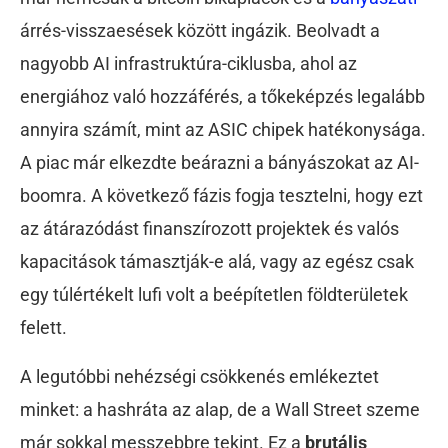
árrés-visszaesések között ingázik. Beolvadt a
nagyobb AI infrastruktúra-ciklusba, ahol az
energiához való hozzáférés, a tőkeképzés legalább
annyira számít, mint az ASIC chipek hatékonysága.
A piac már elkezdte beárazni a bányászokat az AI-
boomra. A következő fázis fogja tesztelni, hogy ezt
az átárazódást finanszírozott projektek és valós
kapacitások támasztják-e alá, vagy az egész csak
egy túlértékelt lufi volt a beépítetlen földterületek
felett.
A legutóbbi nehézségi csökkenés emlékeztet
minket: a hashráta az alap, de a Wall Street szeme
már sokkal messzebbre tekint. Ez a
brutális