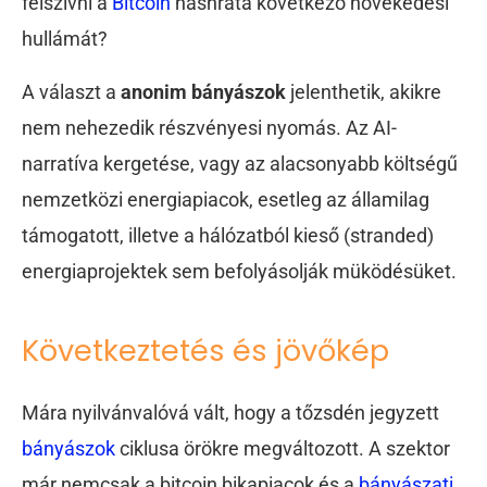
felszívni a
Bitcoin
hashráta következő növekedési
hullámát?
A választ a
anonim bányászok
jelenthetik, akikre
nem nehezedik részvényesi nyomás. Az AI-
narratíva kergetése, vagy az alacsonyabb költségű
nemzetközi energiapiacok, esetleg az államilag
támogatott, illetve a hálózatból kieső (stranded)
energiaprojektek sem befolyásolják müködésüket.
Következtetés és jövőkép
Mára nyilvánvalóvá vált, hogy a tőzsdén jegyzett
bányászok
ciklusa örökre megváltozott. A szektor
már nemcsak a bitcoin bikapiacok és a
bányászati