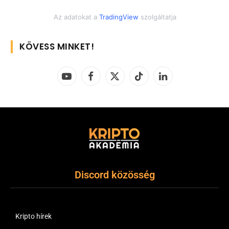
Az adatokat a
TradingView
szolgáltatja
KÖVESS MINKET!
YouTube
Facebook
X
TikTok
LinkedIn
(Twitter)
Discord közösség
Kripto hírek