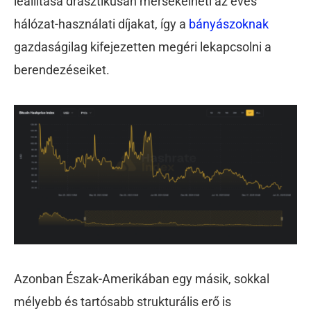
leállítása drasztikusan mérsékelheti az éves
hálózat-használati díjakat, így a
bányászoknak
gazdaságilag kifejezetten megéri lekapcsolni a
berendezéseiket.
Azonban Észak-Amerikában egy másik, sokkal
mélyebb és tartósabb strukturális erő is