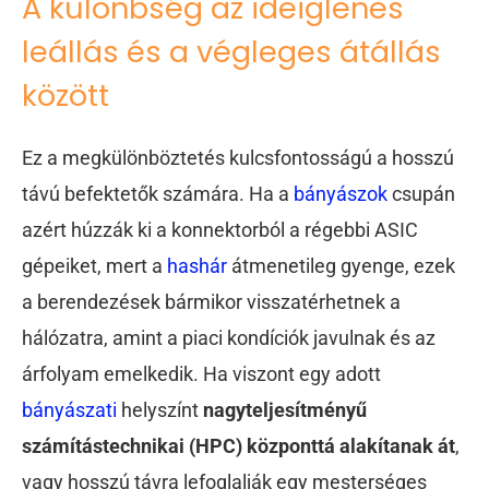
A különbség az ideiglenes
leállás és a végleges átállás
között
Ez a megkülönböztetés kulcsfontosságú a hosszú
távú befektetők számára. Ha a
bányászok
csupán
azért húzzák ki a konnektorból a régebbi ASIC
gépeiket, mert a
hashár
átmenetileg gyenge, ezek
a berendezések bármikor visszatérhetnek a
hálózatra, amint a piaci kondíciók javulnak és az
árfolyam emelkedik. Ha viszont egy adott
bányászati
helyszínt
nagyteljesítményű
számítástechnikai (HPC) központtá alakítanak át
,
vagy hosszú távra lefoglalják egy mesterséges