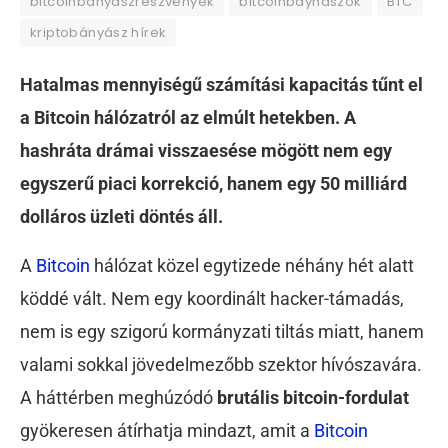
bitcoinbányászrészvények
bitcoinbáynászok
BTC
kriptobányász hírek
Hatalmas mennyiségű számítási kapacitás tűnt el
a Bitcoin hálózatról az elmúlt hetekben. A
hashráta drámai visszaesése mögött nem egy
egyszerű piaci korrekció, hanem egy 50 milliárd
dolláros üzleti döntés áll.
A
Bitcoin
hálózat közel egytizede néhány hét alatt
köddé vált. Nem egy koordinált hacker-támadás,
nem is egy szigorú kormányzati tiltás miatt, hanem
valami sokkal jövedelmezőbb szektor hívószavára.
A háttérben meghúzódó
brutális bitcoin-fordulat
gyökeresen átírhatja mindazt, amit a
Bitcoin