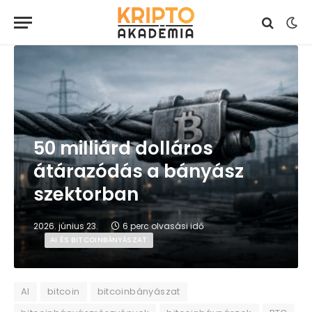
50 milliárd dolláros
átárazódás a bányász
szektorban
2026. június 23.
6 perc olvasási idő
AI ÉS BITCOINBÁNYÁSZAT
AI
bitcoin
bitcoinbányászat