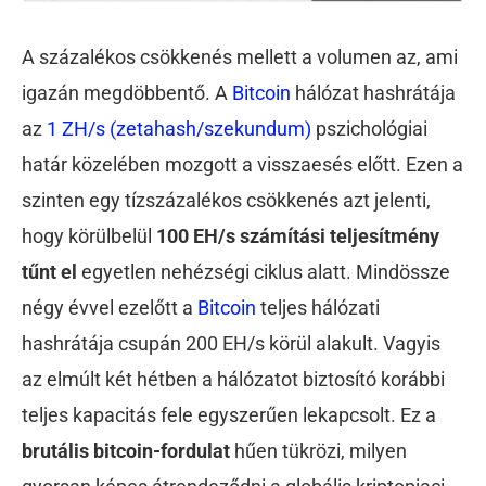
A százalékos csökkenés mellett a volumen az, ami
igazán megdöbbentő. A
Bitcoin
hálózat hashrátája
az
1 ZH/s (zetahash/szekundum)
pszichológiai
határ közelében mozgott a visszaesés előtt. Ezen a
szinten egy tízszázalékos csökkenés azt jelenti,
hogy körülbelül
100 EH/s számítási teljesítmény
tűnt el
egyetlen nehézségi ciklus alatt. Mindössze
négy évvel ezelőtt a
Bitcoin
teljes hálózati
hashrátája csupán 200 EH/s körül alakult. Vagyis
az elmúlt két hétben a hálózatot biztosító korábbi
teljes kapacitás fele egyszerűen lekapcsolt. Ez a
brutális bitcoin-fordulat
hűen tükrözi, milyen