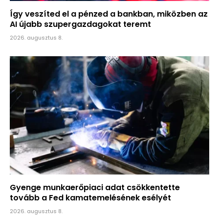
Így veszíted el a pénzed a bankban, miközben az
AI újabb szupergazdagokat teremt
2026. augusztus 8.
Gyenge munkaerőpiaci adat csökkentette
tovább a Fed kamatemelésének esélyét
2026. augusztus 8.