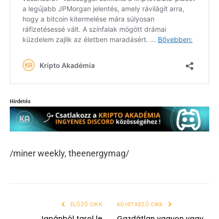
Hirdetés
/miner weekly, theenergymag/
ELŐZŐ CIKK
KÖVETKEZŐ CIKK
Japánból tarol le
Gazdátlan vagyon vagy