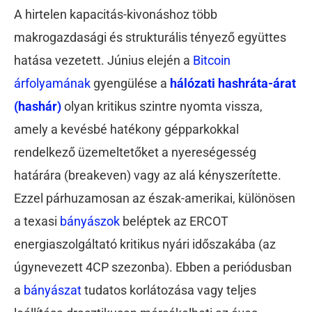
A hirtelen kapacitás-kivonáshoz több
makrogazdasági és strukturális tényező együttes
hatása vezetett. Június elején a
Bitcoin
árfolyamának
gyengülése a
hálózati hashráta-árat
(hashár)
olyan kritikus szintre nyomta vissza,
amely a kevésbé hatékony gépparkokkal
rendelkező üzemeltetőket a nyereségesség
határára (breakeven) vagy az alá kényszerítette.
Ezzel párhuzamosan az észak-amerikai, különösen
a texasi
bányászok
beléptek az ERCOT
energiaszolgáltató kritikus nyári időszakába (az
úgynevezett 4CP szezonba). Ebben a periódusban
a
bányászat
tudatos korlátozása vagy teljes