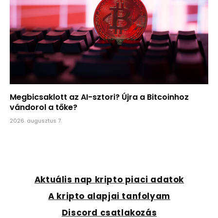
Megbicsaklott az AI-sztori? Újra a Bitcoinhoz
vándorol a tőke?
2026. augusztus 7.
Aktuális nap kripto piaci adatok
A kripto alapjai tanfolyam
Discord csatlakozás