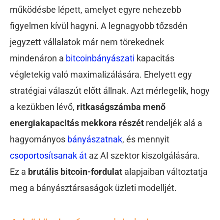
működésbe lépett, amelyet egyre nehezebb
figyelmen kívül hagyni. A legnagyobb tőzsdén
jegyzett vállalatok már nem törekednek
mindenáron a
bitcoinbányászati
kapacitás
végletekig való maximalizálására. Ehelyett egy
stratégiai válaszút előtt állnak. Azt mérlegelik, hogy
a kezükben lévő,
ritkaságszámba menő
energiakapacitás mekkora részét
rendeljék alá a
hagyományos
bányászatnak
, és mennyit
csoportosítsanak át
az AI szektor kiszolgálására.
Ez a
brutális bitcoin-fordulat
alapjaiban változtatja
meg a bányásztársaságok üzleti modelljét.