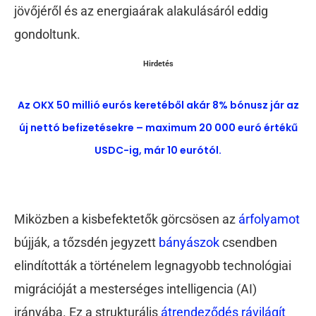
jövőjéről és az energiaárak alakulásáról eddig
gondoltunk.
Hirdetés
Az OKX 50 millió eurós keretéből akár 8% bónusz jár az
új nettó befizetésekre – maximum 20 000 euró értékű
USDC-ig, már 10 eurótól.
Miközben a kisbefektetők görcsösen az
árfolyamot
bújják, a tőzsdén jegyzett
bányászok
csendben
elindították a történelem legnagyobb technológiai
migrációját a mesterséges intelligencia (AI)
irányába. Ez a strukturális
átrendeződés rávilágít