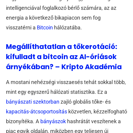
intelligenciával foglalkozó bérlő számára, az az
energia a következő bikapiacon sem fog
visszatérni a
Bitcoin
hálózatába.
Megállíthatatlan a tőkerotáció:
kifulladt a bitcoin az AI-óriások
árnyékában? – Kripto Akadémia
A mostani nehézségi visszaesés tehát sokkal több,
mint egy egyszerű hálózati statisztika. Ez a
bányászati szektorban
zajló globális tőke- és
kapacitás-átcsoportosítás
közvetlen, kézzelfogható
bizonyítéka. A
bányászok
hashrátát veszítenek a
piac egyik oldalán, miközben egy teljesen új